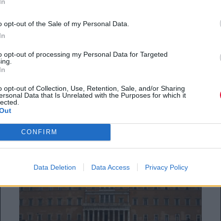
In
Η ανθρωπιά νίκησε με αγώνα
των εργαζομένων ΚΕΘΕΑ:
o opt-out of the Sale of my Personal Data.
In
Αποσύρθηκε το προσχέδιο
νόμου
to opt-out of processing my Personal Data for Targeted
ing.
In
«Το Προσχέδιο της διοίκησης είναι
o opt-out of Collection, Use, Retention, Sale, and/or Sharing
σήμερα παρελθόν. Απορρίφθηκε από
ersonal Data that Is Unrelated with the Purposes for which it
lected.
τους εργαζόμενους του ΚΕΘΕΑ, αλλά...
Out
CONFIRM
07.05.2021
Data Deletion
Data Access
Privacy Policy