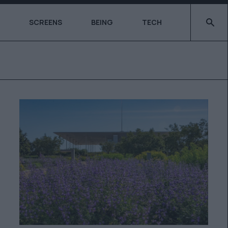
Type 2 o
SCREENS
BEING
TECH