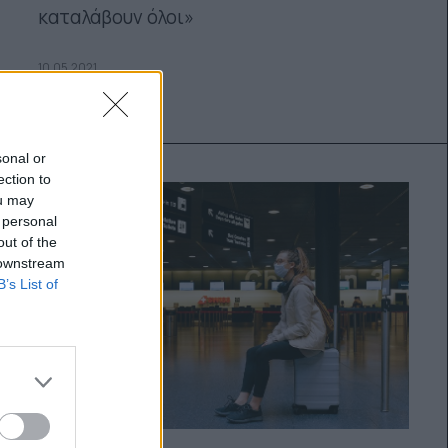
καταλάβουν όλοι»
10.05.2021
sonal or
ection to
ou may
 personal
out of the
 downstream
B’s List of