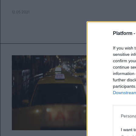
12.05.2021
Platform 
If you wish 
sensitive in
confirm you
continue se
information 
further disc
participants
Downstream 
Persona
I want t