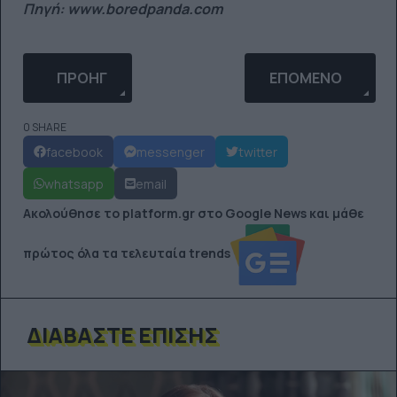
Πηγή: www.boredpanda.com
ΠΡΟΗΓΟΎΜΕΝΟ ΆΡΘΡΟ: Η ΦΊΝΟΣ ΦΙΛΜ ΜΑΣ ΠΡΟΤΡ
ΕΠΌΜΕΝΟ ΆΡΘΡΟ: 
ΠΡΟΗΓ
ΕΠΌΜΕΝΟ
0 SHARE
facebook
messenger
twitter
whatsapp
email
Ακολούθησε το platform.gr στο Google News και μάθε
πρώτος όλα τα τελευταία trends
ΔΙΑΒΆΣΤΕ ΕΠΊΣΗΣ