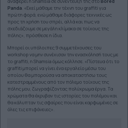
αναφέρει η Shamsia σε συνέντευξή της στο
Bored
Panda
. «Εκεί μάθαμε την τέχνη του graffiti για
πρώτη φορά, ενώ μάθαμε διάφορες τεχνικές ως
προς τη χρήση του σπρέι, αλλά και πως να
σχεδιάζουμε σε μεγάλη κλίμακα σε τοίχους της
πόλης», πρόσθεσε η ίδια.
Μπορεί οι υπόλοιπες 9 συμμετέχουσες του
workshop να μην συνέχισαν την ενασχόλησή τους με
το graffiti, η Shamsia όμως κόλλησε. «Πίστευα ότι το
graffiti μπορεί να γίνει ένα εργαλείο μέσω του
οποίου θα μπορούσα να αποκαταστήσω τους
κατεστραμμένους από τον πόλεμο τοίχους της
πόλης μου, ζωγραφίζοντας πολύχρωμα έργα. Τα
χρώματα θα έκρυβαν τις ιστορίες του πολέμου και
θα κάλυπταν τις σφαίρες που είναι καρφωμένες σε
όλες τις επιφάνειες».