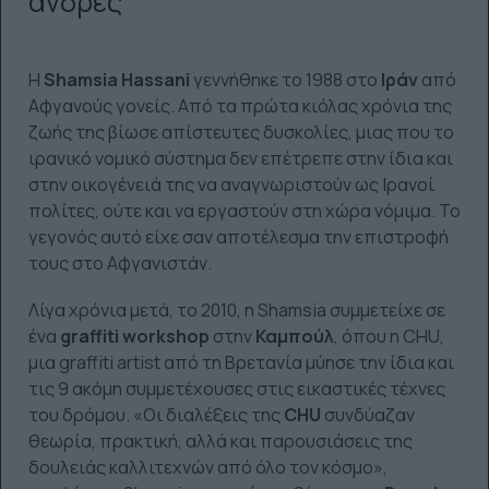
άνδρες
Η
Shamsia Hassani
γεννήθηκε το 1988 στο
Ιράν
από
Αφγανούς γονείς. Από τα πρώτα κιόλας χρόνια της
ζωής της βίωσε απίστευτες δυσκολίες, μιας που το
ιρανικό νομικό σύστημα δεν επέτρεπε στην ίδια και
στην οικογένειά της να αναγνωριστούν ως Ιρανοί
πολίτες, ούτε και να εργαστούν στη χώρα νόμιμα. Το
γεγονός αυτό είχε σαν αποτέλεσμα την επιστροφή
τους στο Αφγανιστάν.
Λίγα χρόνια μετά, το 2010, η Shamsia συμμετείχε σε
ένα
graffiti workshop
στην
Καμπούλ
, όπου η CHU,
μια graffiti artist από τη Βρετανία μύησε την ίδια και
τις 9 ακόμη συμμετέχουσες στις εικαστικές τέχνες
του δρόμου. «Οι διαλέξεις της
CHU
συνδύαζαν
θεωρία, πρακτική, αλλά και παρουσιάσεις της
δουλειάς καλλιτεχνών από όλο τον κόσμο»,