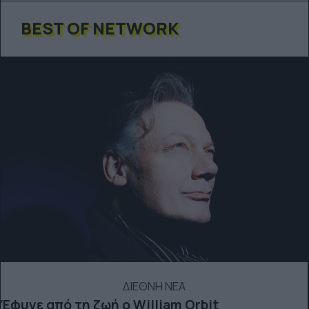
BEST OF NETWORK
ΔΙΕΘΝΗ ΝΕΑ
Έφυγε από τη ζωή ο William Orbit