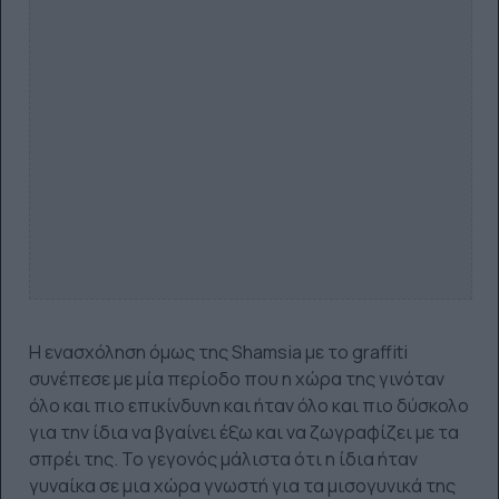
Η ενασχόληση όμως της Shamsia με το graffiti
συνέπεσε με μία περίοδο που η χώρα της γινόταν
όλο και πιο επικίνδυνη και ήταν όλο και πιο δύσκολο
για την ίδια να βγαίνει έξω και να ζωγραφίζει με τα
σπρέι της. Το γεγονός μάλιστα ότι η ίδια ήταν
γυναίκα σε μια χώρα γνωστή για τα μισογυνικά της