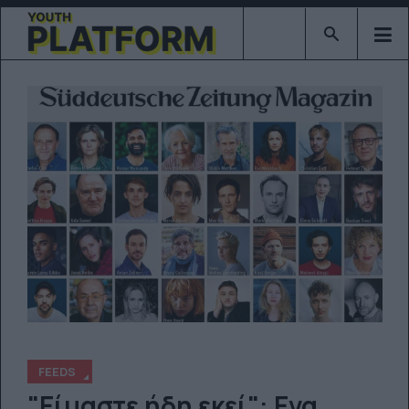
Type 2 or mor
FEEDS
"Είμαστε ήδη εκεί": Eνα