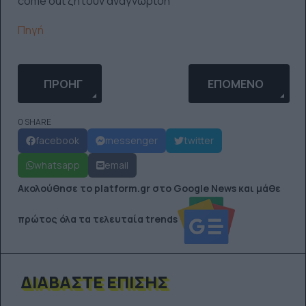
come out ζητούν αναγνώριση
Πηγή
ΠΡΟΗΓΟΎΜΕΝΟ ΆΡΘΡΟ: ΤΟ ΤΗΛΕΟΠΤΙΚΌ ΔΊΚΤΥΟ N
ΕΠΌΜΕΝΟ ΆΡΘΡΟ: 
ΠΡΟΗΓ
ΕΠΌΜΕΝΟ
0 SHARE
facebook
messenger
twitter
whatsapp
email
Ακολούθησε το platform.gr στο Google News και μάθε
πρώτος όλα τα τελευταία trends
ΔΙΑΒΆΣΤΕ ΕΠΊΣΗΣ