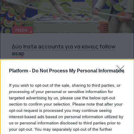
FEEDS
Δύο Insta accounts για να κάνεις follow
asap
Επειδή τον Αύγουστο δεν χρειάζεσαι
Platform -
Do Not Process My Personal Information
τίποτα περισσότερο από αντηλιακό και
καλό feed.
If you wish to opt-out of the sale, sharing to third parties, or
processing of your personal or sensitive information for
Δέσποινα Σακελλαρίδη
targeted advertising by us, please use the below opt-out
section to confirm your selection. Please note that after your
opt-out request is processed you may continue seeing
interest-based ads based on personal information utilized by
us or personal information disclosed to third parties prior to
ΔΕΊΤΕ ΌΛΑ ΤΑ ΆΡΘΡΑ
your opt-out. You may separately opt-out of the further