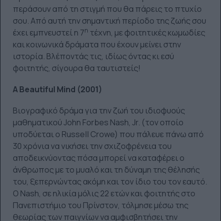
περάσουν από τη στιγμή που θα πάρεις το πτυχίο
σου. Από αυτή την σημαντική περίοδο της ζωής σου
η
έχει εμπνευστεί η 7
τέχνη, με φοιτητικές κωμωδίες
και κοινωνικά δράματα που έχουν μείνει στην
ιστορία. Βλέποντάς τις, ιδίως όντας κι εσύ
φοιτητής, σίγουρα θα ταυτιστείς!
A
Beautiful
Mind
(2001)
Βιογραφικό δράμα για την ζωή του ιδιοφυούς
μαθηματικού John Forbes Nash, Jr. (τον οποίο
υποδύεται ο Russell Crowe) που πάλευε πάνω από
30 χρόνια να νικήσει την σχιζοφρένεια του
αποδεικνύοντας πόσα μπορεί να καταφέρει ο
άνθρωπος με το μυαλό και τη δύναμη της θέλησής
του, ξεπερνώντας ακόμη και τον ίδιο του τον εαυτό.
Ο Nash, σε ηλικία μόλις 22 ετών και φοιτητής στο
Πανεπιστήμιο του Πρίνστον, τόλμησε μέσω της
θεωρίας των παιγνίων να αμφισβητήσει την