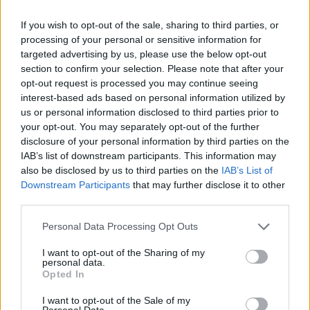
If you wish to opt-out of the sale, sharing to third parties, or
processing of your personal or sensitive information for
targeted advertising by us, please use the below opt-out
section to confirm your selection. Please note that after your
opt-out request is processed you may continue seeing
interest-based ads based on personal information utilized by
us or personal information disclosed to third parties prior to
your opt-out. You may separately opt-out of the further
disclosure of your personal information by third parties on the
STUDENT LIFE
IAB’s list of downstream participants. This information may
also be disclosed by us to third parties on the
IAB’s List of
Συμβουλές της τελευταίας στιγμής για να
Downstream Participants
that may further disclose it to other
σώσεις το εξάμηνο λίγο πριν την
third parties.
εξεταστική
Personal Data Processing Opt Outs
Ακόμα κι αν τα φόρτωσες στον κόκορα
I want to opt-out of the Sharing of my
personal data.
μπορείς να σώσεις τη κατάσταση με
Opted In
στρατηγικές κινήσεις.
I want to opt-out of the Sale of my
Ναταλία Πετρίτη
Personal Data.