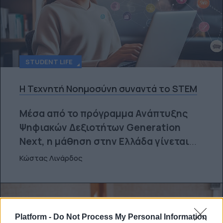
STUDENT LIFE
Η Τεχνητή Νοημοσύνη συναντά το STEM
Μέσα από το πρόγραμμα Ανάπτυξης
Ψηφιακών Δεξιοτήτων Generation
Next, η μάθηση στην Ελλάδα γίνεται
...
Κώστας Λινάρδος
Platform -
Do Not Process My Personal Information