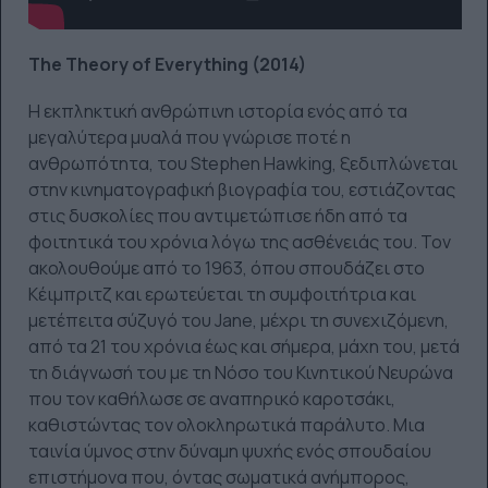
The Theory of Everything (2014)
Η εκπληκτική ανθρώπινη ιστορία ενός από τα
μεγαλύτερα μυαλά που γνώρισε ποτέ η
ανθρωπότητα, του Stephen Hawking, ξεδιπλώνεται
στην κινηματογραφική βιογραφία του, εστιάζοντας
στις δυσκολίες που αντιμετώπισε ήδη από τα
φοιτητικά του χρόνια λόγω της ασθένειάς του. Τον
ακολουθούμε από το 1963, όπου σπουδάζει στο
Κέιμπριτζ και ερωτεύεται τη συμφοιτήτρια και
μετέπειτα σύζυγό του Jane, μέχρι τη συνεχιζόμενη,
από τα 21 του χρόνια έως και σήμερα, μάχη του, μετά
τη διάγνωσή του με τη Νόσο του Κινητικού Νευρώνα
που τον καθήλωσε σε αναπηρικό καροτσάκι,
καθιστώντας τον ολοκληρωτικά παράλυτο. Μια
ταινία ύμνος στην δύναμη ψυχής ενός σπουδαίου
επιστήμονα που, όντας σωματικά ανήμπορος,