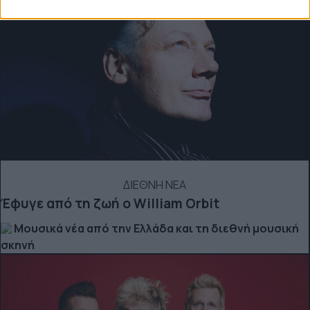
ΔΙΕΘΝΗ ΝΕΑ
Έφυγε από τη ζωή ο William Orbit
Μουσικά νέα από την Ελλάδα και τη διεθνή μουσική
σκηνή