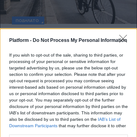
ΠΟΔΉΛΑΤΟ
Να γιατί πρέπει να πηγαίνεις στη δουλειά
Platform -
Do Not Process My Personal Information
με το ποδήλατο
If you wish to opt-out of the sale, sharing to third parties, or
Τα αποτελέσματα νέων μελετών μας
processing of your personal or sensitive information for
προτρέπουν να ξεκινήσουμε τις
targeted advertising by us, please use the below opt-out
section to confirm your selection. Please note that after your
ορθοπεταλιές.
opt-out request is processed you may continue seeing
Platform team
interest-based ads based on personal information utilized by
us or personal information disclosed to third parties prior to
your opt-out. You may separately opt-out of the further
disclosure of your personal information by third parties on the
IAB’s list of downstream participants. This information may
also be disclosed by us to third parties on the
IAB’s List of
Downstream Participants
that may further disclose it to other
third parties.
ΠΟΔΉΛΑΤΟ