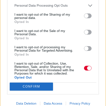
Personal Data Processing Opt Outs
2 καλοί λόγοι για να κάνεις ζωή...
ΠΟΔΗΛΑΤΟ
I want to opt-out of the Sharing of my
personal data.
Opted In
Πάρε ένα ποδήλατο, φύγε για το αδύνατο!
I want to opt-out of the Sale of my
Platform team
Personal Data.
Opted In
I want to opt-out of processing my
Personal Data for Targeted Advertising.
Opted In
ΔΕΊΤΕ ΌΛΑ ΤΑ ΆΡΘΡΑ
I want to opt-out of Collection, Use,
Retention, Sale, and/or Sharing of my
Personal Data that Is Unrelated with the
Purposes for which it was collected.
Opted Out
BEST OF NETWORK
CONFIRM
Data Deletion
Data Access
Privacy Policy