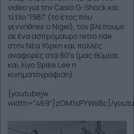
video για την Casio G-Shock και
τίτλο '1987' (το έτος που
γεννήθηκε ο Nigel), τον βλέπουμε
σε ένα ασπρόμαυρο retro ride
στην Νέα Υόρκη και πολλές
αναφορές στα 80's (μας θύμισε
και λίγο Spike Lee η
κινηματογράφιση).
{youtubejw
width="469"}zOM1sPYWsBc{/youtu