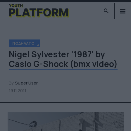
Type 2 or mor
ΠΟΔΉΛΑΤΟ
Nigel Sylvester '1987' by
Casio G-Shock (bmx video)
By
Super User
19.11.2011