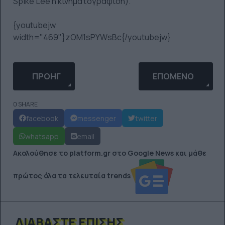
Spike Lee η κινηματογράφιση).
{youtubejw
width="469"}zOM1sPYWsBc{/youtubejw}
ΠΡΟΗΓΟΎΜΕΝΟ ΆΡΘΡΟ: RIO FIXED GEAR - NIGHT 
ΕΠΌΜΕΝΟ ΆΡΘΡΟ: 
ΠΡΟΗΓ
ΕΠΌΜΕΝΟ
0 SHARE
facebook
messenger
twitter
whatsapp
email
Ακολούθησε το platform.gr στο Google News και μάθε
πρώτος όλα τα τελευταία trends
ΔΙΑΒΆΣΤΕ ΕΠΊΣΗΣ