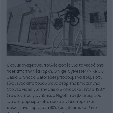
Έχουμε αναφερθεί πολλές φορές για το νεαρό bmx
rider απο την Νέα Υόρκη. Ο Nigel Sylvester (Nike 6.0,
Casio G-Shock, Gatorade) μπορούμε να πούμε ότι
είναι ένας απο τους λίγους σταρ της bmx σκηνής!
Στο νέο video για την Casio G-Shock και τίτλο '1987'
(το έτος που γεννήθηκε ο Nigel), τον βλέπουμε σε
ένα ασπρόμαυρο retro ride στην Νέα Υόρκη και
πολλές αναφορές στα 80's (μας θύμισε και λίγο