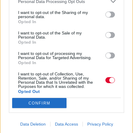
Personal Data Processing Opt Outs
Η νομική πραγματικότητα και τα τεχνικά fails
I want to opt-out of the Sharing of my
personal data.
Opted In
Αν δούμε τα πράγματα εντελώς ρεαλιστικά, στο
νομικό μέτωπο, ο Drake όντως προσπαθεί να πιέσει
I want to opt-out of the Sale of my
νομικά την UMG για το πώς διαχειρίστηκε το «Not
Personal Data.
Opted In
Like Us». Όμως, σε κανένα σημείο της αγωγής δεν
στοχοποιείται ο Kendrick Lamar άμεσα, ούτε του
I want to opt-out of processing my
Personal Data for Targeted Advertising.
έχει ζητηθεί από κάποιο δικαστήριο να αποσύρει ή
Opted In
να τροποποιήσει το υλικό του. Δεν υπάρχει καμία
επιβεβαιωμένη πληροφορία που να δείχνει ότι ο
I want to opt-out of Collection, Use,
Retention, Sale, and/or Sharing of my
καλλιτέχνης αναγκάστηκε να κάνει "pull" τη μουσική
Personal Data that Is Unrelated with the
του.
Purposes for which it was collected.
Opted Out
Τι μένει λοιπόν; Η σκληρή, συχνά βαρετή, τεχνική
CONFIRM
αλήθεια. Στον κόσμο των ψηφιακών διανομών (DSPs
- Digital Service Providers), πολλές φορές μια απλή
ενημέρωση στα μεταδεδομένα (metadata) ενός
Data Deletion
Data Access
Privacy Policy
αρχείου, μια αλλαγή στον κώδικα της πλατφόρμας ή