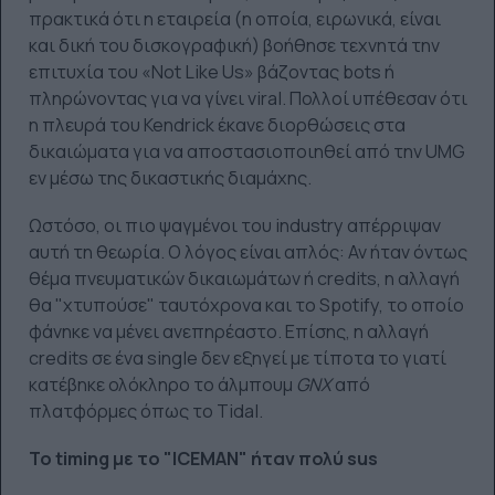
πρακτικά ότι η εταιρεία (η οποία, ειρωνικά, είναι
και δική του δισκογραφική) βοήθησε τεχνητά την
επιτυχία του «Not Like Us» βάζοντας bots ή
πληρώνοντας για να γίνει viral. Πολλοί υπέθεσαν ότι
η πλευρά του Kendrick έκανε διορθώσεις στα
δικαιώματα για να αποστασιοποιηθεί από την UMG
εν μέσω της δικαστικής διαμάχης.
Ωστόσο, οι πιο ψαγμένοι του industry απέρριψαν
αυτή τη θεωρία. Ο λόγος είναι απλός: Αν ήταν όντως
θέμα πνευματικών δικαιωμάτων ή credits, η αλλαγή
θα "χτυπούσε" ταυτόχρονα και το Spotify, το οποίο
φάνηκε να μένει ανεπηρέαστο. Επίσης, η αλλαγή
credits σε ένα single δεν εξηγεί με τίποτα το γιατί
κατέβηκε ολόκληρο το άλμπουμ
GNX
από
πλατφόρμες όπως το Tidal.
Το timing με το "ICEMAN" ήταν πολύ sus