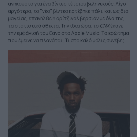
ανήκουστο για ένα βίντεο τέτοιου βεληνεκούς. Λίγο
αργότερα, το "νέο" βίντεο κατέβηκε πάλι, και ως δια
μαγείας, επανήλθε η ορίτζιναλ βερσιόν με όλα της
τα στατιστικά άθικτα. Την ίδια ώρα, το
GNX
έκανε
την εμφάνισή του ξανά στο Apple Music. Το ερώτημα
που έμεινε να πλανάται; Τι στο καλό μόλις συνέβη;