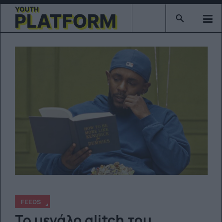
Type 2 or mor
FEEDS
Το μεγάλο glitch του