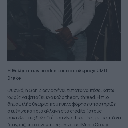
Η θεωρία των credits και ο
«
πόλεμος
»
UMG -
Drake
Φυσικά, η Gen Z δεν αφήνει τίποτα να πέσει κάτω
χωρίς να φτιάξει ένα καλό theory thread. Η πιο
δημοφιλής θεωρία που κυκλοφόρησε υποστήριζε
ότι έγινε κάποια αλλαγή στα credits (στους
συντελεστές δηλαδή) του «Not Like Us», με σκοπό να
διαγραφεί το όνομα της Universal Music Group