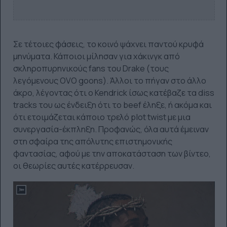
Σε τέτοιες φάσεις, το κοινό ψάχνει παντού κρυφά
μηνύματα. Κάποιοι μίλησαν για χάκινγκ από
σκληροπυρηνικούς fans του Drake (τους
λεγόμενους OVO goons). Άλλοι το πήγαν στο άλλο
άκρο, λέγοντας ότι ο Kendrick ίσως κατέβαζε τα diss
tracks του ως ένδειξη ότι το beef έληξε, ή ακόμα και
ότι ετοιμάζεται κάποιο τρελό plot twist με μια
συνεργασία-έκπληξη. Προφανώς, όλα αυτά έμειναν
στη σφαίρα της απόλυτης επιστημονικής
φαντασίας, αφού με την αποκατάσταση των βίντεο,
οι θεωρίες αυτές κατέρρευσαν.