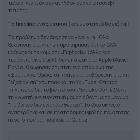
τελικά, γιατί όλα επανήλθαν σαν να μη συνέβη
τίποτα;
Το timeline ενός επικού (και μυστηριώδους) fail
Το πρόβλημα δεν άργησε να γίνει viral. Όλα
ξεκίνησαν όταν fans παρατήρησαν ότι το
GNX
,
καθώς και το κομμάτι «Euphoria» (άλλο ένα
τεράστιο diss track), δεν έπαιζαν στο Apple Music.
Πολλοί θεώρησαν ότι ήταν ένα απλό bug της
εφαρμογής. Όμως, τα πράγματα σοβάρεψαν όταν η
"εξαφάνιση" χτύπησε και το YouTube. Όποιος
πήγαινε να δει το βίντεο του «Not Like Us», έβλεπε
τη γνωστή, εκνευριστική μαύρη οθόνη με το μήνυμα
"Το βίντεο δεν είναι διαθέσιμο". Το ίδιο σκηνικό
αναφέρθηκε και σε πλατφόρμες υψηλής ποιότητας
ήχου, όπως το Tidal και το Qobuz.