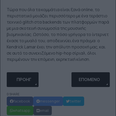
Τώρα που όλα τα κομμάτια είναι ξανά online, το
περιστατικό μοιάζει περισσότερο με ένα τεράστιο
τεχνικό glitch στα backends των πλατφορμών παρά
με μια σκοτεινή συνωμοσία της μουσικής
βιομηχανίας. Ωστόσο, το πόσο γρήγορα το ίντερνετ
έχασε το μυαλό του, αποδεικνύει ένα πράγμα: ο
Kendrick Lamar έχει την απόλυτη προσοχή μας, και
σε αυτό το συνεχιζόμενο hip-hop σίριαλ, όλοι
περιμένουν την επόμενη, εκρηκτική κίνηση.
ΠΡΟΗΓΟΎΜΕΝΟ ΆΡΘΡΟ: ΘΑ ΠΛΉΡΩΝΕΣ ΓΙΑ ΝΑ ΤΑ 
ΕΠΌΜΕΝΟ ΆΡΘΡΟ: 
ΠΡΟΗΓ
ΕΠΌΜΕΝΟ
0 SHARE
facebook
messenger
twitter
whatsapp
email