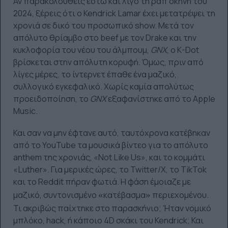
Αν παρακολουθείς έστω και λίγο τη ραπ σκηνή του
2024, ξέρεις ότι ο Kendrick Lamar έχει μετατρέψει τη
χρονιά σε δικό του προσωπικό show. Μετά τον
απόλυτο θρίαμβο στο beef με τον Drake και την
κυκλοφορία του νέου του άλμπουμ,
GNX
, ο K-Dot
βρίσκεται στην απόλυτη κορυφή. Όμως, πριν από
λίγες μέρες, το ίντερνετ έπαθε ένα μαζικό,
συλλογικό εγκεφαλικό. Χωρίς καμία απολύτως
προειδοποίηση, το
GNX
εξαφανίστηκε από το Apple
Music.
Και σαν να μην έφτανε αυτό, ταυτόχρονα κατέβηκαν
από το YouTube τα μουσικά βίντεο για το απόλυτο
anthem της χρονιάς, «Not Like Us», και το κομμάτι
«Luther». Για μερικές ώρες, το Twitter/X, το TikTok
και το Reddit πήραν φωτιά. Η φάση έμοιαζε με
μαζικό, συντονισμένο
«
κατέβασμα
»
περιεχομένου.
Τι ακριβώς παίχτηκε στο παρασκήνιο; Ήταν νομικό
μπλόκο, hack, ή κάποιο 4D σκάκι του Kendrick; Και