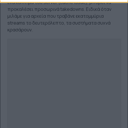
ένα κόλλημα του server (cache issue), μπορεί να
προκαλέσει προσωρινά takedowns. Ειδικά όταν
μιλάμε για αρχεία που τραβάνε εκατομμύρια
streams το δευτερόλεπτο, τα συστήματα συχνά
κρασάρουν.