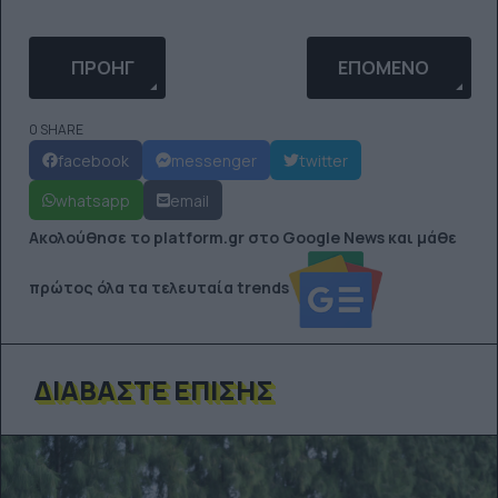
ΠΡΟΗΓΟΎΜΕΝΟ ΆΡΘΡΟ: 1ΟΣ ΑΝΑΠΤΥΞΙΑΚΌΣ ΠΟΔ
ΕΠΌΜΕΝΟ ΆΡΘΡΟ:
ΠΡΟΗΓ
ΕΠΌΜΕΝΟ
0 SHARE
facebook
messenger
twitter
whatsapp
email
Ακολούθησε το platform.gr στο Google News και μάθε
πρώτος όλα τα τελευταία trends
ΔΙΑΒΆΣΤΕ ΕΠΊΣΗΣ