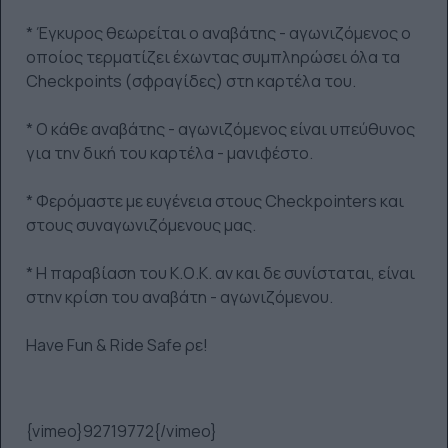
* Έγκυρος θεωρείται ο αναβάτης - αγωνιζόμενος ο
οποίος τερματίζει έχωντας συμπληρώσει όλα τα
Checkpoints (σφραγίδες) στη καρτέλα του.
* Ο κάθε αναβάτης - αγωνιζόμενος είναι υπεύθυνος
για την δική του καρτέλα - μανιφέστο.
* Φερόμαστε με ευγένεια στους Checkpointers και
στους συναγωνιζόμενους μας.
* Η παραβίαση του Κ.Ο.Κ. αν και δε συνίσταται, είναι
στην κρίση του αναβάτη - αγωνιζόμενου.
Have Fun & Ride Safe ρε!
{vimeo}92719772{/vimeo}