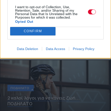
Να γιατί πρέπει να πηγαίνεις στη δουλειά
I want to opt-out of Collection, Use,
Retention, Sale, and/or Sharing of my
με το ποδήλατο
Personal Data that Is Unrelated with the
Purposes for which it was collected.
Opted Out
Τα αποτελέσματα νέων μελετών μας
προτρέπουν να ξεκινήσουμε τις
CONFIRM
ορθοπεταλιές.
Platform team
Data Deletion
Data Access
Privacy Policy
ΠΟΔΉΛΑΤΟ
2 καλοί λόγοι για να κάνεις ζωή...
ΠΟΔΗΛΑΤΟ