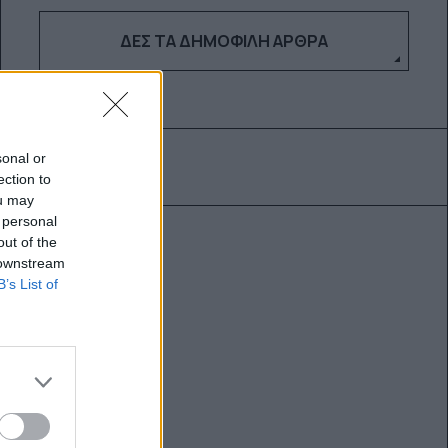
ΔΕΣ ΤΑ ΔΗΜΟΦΙΛΉ ΆΡΘΡΑ
sonal or
ection to
ou may
 personal
out of the
 downstream
B’s List of