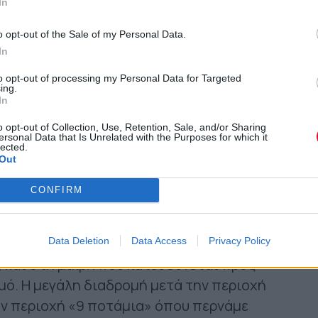
In
1,5χιλ.). Η διαδρομή ξεκινά κατηφορικά
o opt-out of the Sale of my Personal Data.
ών του Κανναβουργείου – ανάμνηση της
In
 Έδεσσας. Φτάνοντας στους πρόποδες
ς πύλες της Αρχαίας πόλης, που ιδρύθηκε
to opt-out of processing my Personal Data for Targeted
ing.
στην Μονή Αγ. Τριάδος φτάνει στο
In
γέφυρα του
Υδροηλεκτρικού Σταθμού του
o opt-out of Collection, Use, Retention, Sale, and/or Sharing
ersonal Data that Is Unrelated with the Purposes for which it
τα ανασκαφικά ευρήματα της αρχαίας
lected.
νηφορίζουμε, απολαμβάνοντας
ταυτόχρονα
Out
τα ανατολικά. Η ανάβαση συνεχίζει στο
CONFIRM
που περιδιαβαίνουμε το δάσος
ημείο της διαδρομής. Μέσα από
το 21ο χιλ. χωρίζει στη μεγάλη που
Data Deletion
Data Access
Privacy Policy
, και στη μικρή που κατευθύνεται προς
μό. Η μεγάλη διαδρομή μετά την περιοχή
ην
περιοχή «9 ποτάμια» όπου περνάμε