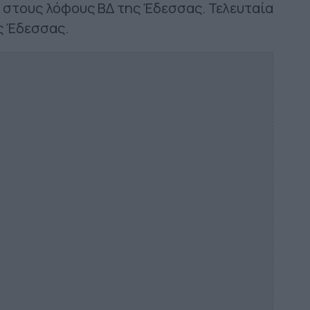
ά στους λόφους ΒΔ της Έδεσσας. Τελευταία
ς Έδεσσας.