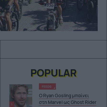
POPULAR
FEEDS
Ο Ryan Gosling μπαίνει
στη Marvel ως Ghost Rider
1