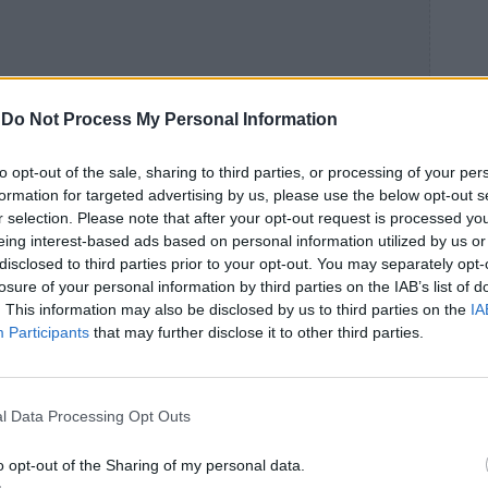
-
Do Not Process My Personal Information
to opt-out of the sale, sharing to third parties, or processing of your per
formation for targeted advertising by us, please use the below opt-out s
r selection. Please note that after your opt-out request is processed y
eing interest-based ads based on personal information utilized by us or
disclosed to third parties prior to your opt-out. You may separately opt-
losure of your personal information by third parties on the IAB’s list of
 Πλατεία μικρών καταρρακτών Έδεσσας. Η
. This information may also be disclosed by us to third parties on the
IA
ίναι 40χιλ με υψομετρική διαφορά 1540μ
Participants
that may further disclose it to other third parties.
ε 1000μ περίπου υψομετρικά η μικρή. Οι
όπου και χωρίζουν για να κατευθυνθεί η
l Data Processing Opt Outs
o opt-out of the Sharing of my personal data.
ύς δρόμους – χωματόδρομους, αρκετά