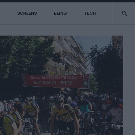
Type 2 o
SCREENS
BEING
TECH