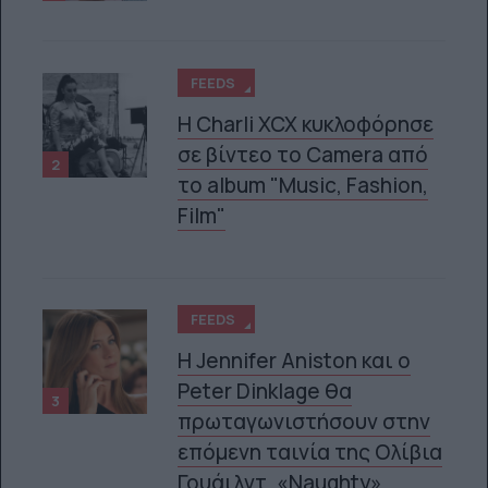
FEEDS
H Charli XCX κυκλοφόρησε
σε βίντεο το Camera από
2
το album "Music, Fashion,
Film"
FEEDS
Η Jennifer Aniston και ο
Peter Dinklage θα
3
πρωταγωνιστήσουν στην
επόμενη ταινία της Ολίβια
Γουάιλντ, «Naughty»