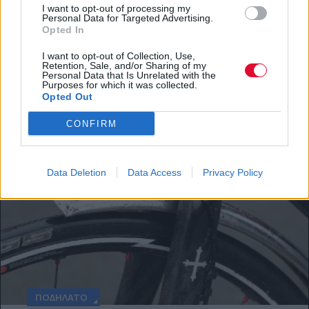
I want to opt-out of processing my
5 λόγοι να ξεκινήσεις ποδήλατο
Personal Data for Targeted Advertising.
Opted In
Στο πετάλι, και όλα φαίνονται σωστά.
I want to opt-out of Collection, Use,
Retention, Sale, and/or Sharing of my
Personal Data that Is Unrelated with the
Platform team
Purposes for which it was collected.
Opted Out
CONFIRM
Data Deletion
Data Access
Privacy Policy
ΠΟΔΉΛΑΤΟ