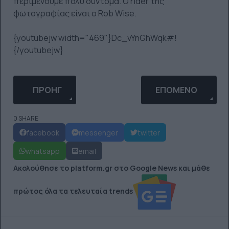
περιμένουμε πολύ σύντομα. Ο rider της
φωτογραφίας είναι ο Rob Wise.
{youtubejw width="469"}Dc_vYnGhWqk#!
{/youtubejw}
ΠΡΟΗΓΟΎΜΕΝΟ ΆΡΘΡΟ: RED BULL MINI DROME Σ
ΕΠΌΜΕΝΟ ΆΡΘΡΟ: 
ΠΡΟΗΓ
ΕΠΌΜΕΝΟ
0 SHARE
facebook
messenger
twitter
whatsapp
email
Ακολούθησε το platform.gr στο Google News και μάθε
πρώτος όλα τα τελευταία trends