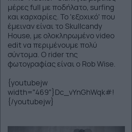
μέρες full με ποδήλατο, surfing
και καρχαρίες. To 'εξοχικό' που
έμειναν είναι το Skullcandy
House, με ολοκληρωμένο video
edit να περιμένουμε πολύ
σύντομα. Ο rider της
φωτογραφίας είναι ο Rob Wise.
{youtubejw
width="469"}Dc_vYnGhWqk#!
{/youtubejw}