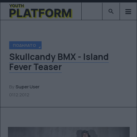
Type 2 or mor
ΠΟΔΉΛΑΤΟ
Skullcandy BMX - Island
Fever Teaser
By
Super User
01.12.2012