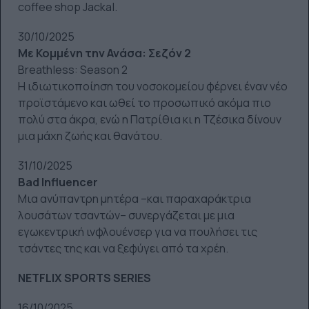
coffee shop Jackal.
30/10/2025
Με Κομμένη την Ανάσα: Σεζόν 2
Breathless: Season 2
Η ιδιωτικοποίηση του νοσοκομείου φέρνει έναν νέο
προϊστάμενο και ωθεί το προσωπικό ακόμα πιο
πολύ στα άκρα, ενώ η Πατρίθια κι η Τζέσικα δίνουν
μια μάχη ζωής και θανάτου.
31/10/2025
Bad Influencer
Μια ανύπαντρη μητέρα –και παραχαράκτρια
λουσάτων τσαντών– συνεργάζεται με μια
εγωκεντρική ινφλουένσερ για να πουλήσει τις
τσάντες της και να ξεφύγει από τα χρέη.
NETFLIX SPORTS SERIES
16/10/2025