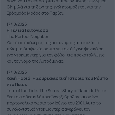
Λονδίνο. Η σχεδιάστρια και πρώην μέλος των Spice
Girl μιλά για τη ζωή της, ενώ ετοιμάζεται για την
Εβδομάδα Μόδας στο Παρίσι.
17/10/2025
Η Τέλεια Γειτόνισσα
The Perfect Neighbor
Υλικό από κάμερες της αστυνομίας αποκαλύπτει
πώς μια διαφωνία σε μια γειτονιά έγινε φονικό σε
ένα ντοκιμαντέρ για τον φόβο, τις προκαταλήψεις
και τον νόμο της Αυτοάμυνας.
17/10/2025
Καλή Ψαριά: Η Σουρεαλιστική Ιστορία του Ράμπο
ντο Πέισε
Turn of the Tide: The Surreal Story of Rabo de Peixe
Εκατοντάδες κιλά κοκαΐνης ξεβράζονται σε ένα
πορτογαλικό χωριό τον Ιούνιο του 2001. Αυτό το
συγκλονιστικό ντοκιμαντέρ φανερώνει τον