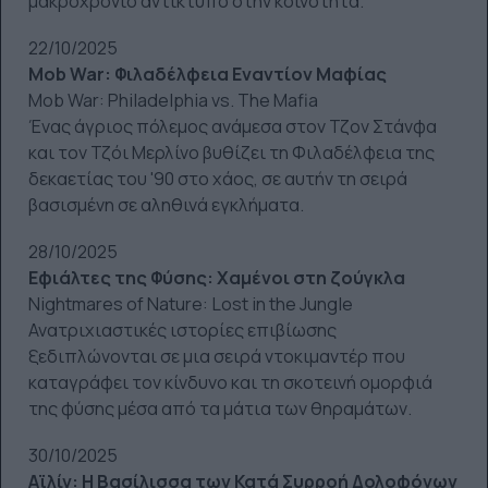
μακροχρόνιο αντίκτυπο στην κοινότητα.
22/10/2025
Mob War: Φιλαδέλφεια Εναντίον Μαφίας
Mob War: Philadelphia vs. The Mafia
Ένας άγριος πόλεμος ανάμεσα στον Τζον Στάνφα
και τον Τζόι Μερλίνο βυθίζει τη Φιλαδέλφεια της
δεκαετίας του '90 στο χάος, σε αυτήν τη σειρά
βασισμένη σε αληθινά εγκλήματα.
28/10/2025
Εφιάλτες της Φύσης: Χαμένοι στη ζούγκλα
Nightmares of Nature: Lost in the Jungle
Ανατριχιαστικές ιστορίες επιβίωσης
ξεδιπλώνονται σε μια σειρά ντοκιμαντέρ που
καταγράφει τον κίνδυνο και τη σκοτεινή ομορφιά
της φύσης μέσα από τα μάτια των θηραμάτων.
30/10/2025
Αϊλίν: Η Βασίλισσα των Κατά Συρροή Δολοφόνων