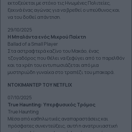
εκτοξεύεται με στόχο τις Ηνωμένες Πολιτείες,
ξεκινά ένας αγώνας για να βρεθεί ο υπεύθυνος και
να του δοθεί απάντηση.
29/10/2025
Η Μπαλάντα ενός Μικρού Παίκτη
Ballad of a Small Player
Στα αστραφτερά καζίνο του Μακάο, ένας
τζογαδόρος που θέλει να ξεφύγει από το παρελθόν
και τα χρέη του εντυπωσιάζεται από μια
μυστηριώδη γυναίκα στο τραπέζι του μπακαρά.
ΝΤΟΚΙΜΑΝΤΕΡ ΤΟΥ NETFLIX
07/10/2025
True Haunting: Υπερφυσικός Τρόμος
True Haunting
Μέσα από καθηλωτικές αναπαραστάσεις και
πρόσφατες συνεντεύξεις, αυτή η ανατριχιαστική