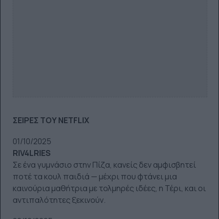
ΣΕΙΡΕΣ ΤΟΥ NETFLIX
01/10/2025
RIV4LRIES
Σε ένα γυμνάσιο στην Πίζα, κανείς δεν αμφισβητεί
ποτέ τα κουλ παιδιά — μέχρι που φτάνει μια
καινούρια μαθήτρια με τολμηρές ιδέες, η Τέρι, και οι
αντιπαλότητες ξεκινούν.