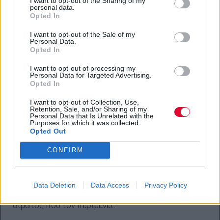
I want to opt-out of the Sharing of my
personal data.
μια υπόθεση του 1968 που ίσως βοηθήσει να βρουν
Opted In
το Τέρας της Φλωρεντίας.
I want to opt-out of the Sale of my
Personal Data.
23/10/2025
Opted In
Κανείς Δεν το Θέλει: Σεζόν 2
Nobody Wants This: Season 2
I want to opt-out of processing my
Personal Data for Targeted Advertising.
Το θυελλώδες ειδύλλιο της Τζοάν και του Νόα
Opted In
συναντά εμπόδια όταν έρχονται αντιμέτωποι με
οικογενειακά δράματα, επαγγελματικές δυσκολίες
I want to opt-out of Collection, Use,
Retention, Sale, and/or Sharing of my
και ένα πολύ μεγάλο ερώτημα.
Personal Data that Is Unrelated with the
Purposes for which it was collected.
Opted Out
29/10/2025
Οι Κυρίαρχοι του Παιχνιδιού
CONFIRM
Rulers of Fortune
Ένας νεαρός φιλοδοξεί να ανέβει στην ιεραρχία του
υπόκοσμου του τζόγου στο Ρίο, αγνοώντας το
Data Deletion
Data Access
Privacy Policy
επικίνδυνο παιχνίδι προδοσίας, πάθους και
αίματος που τον περιμένει.