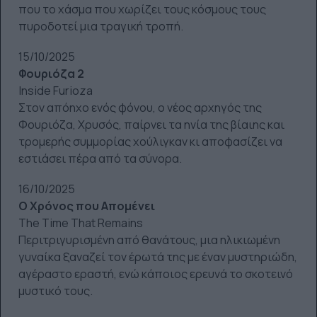
που το χάσμα που χωρίζει τους κόσμους τους
πυροδοτεί μια τραγική τροπή.
15/10/2025
Φουριόζα 2
Inside Furioza
Στον απόηχο ενός φόνου, ο νέος αρχηγός της
Φουριόζα, Χρυσός, παίρνει τα ηνία της βίαιης και
τρομερής συμμορίας χούλιγκαν κι αποφασίζει να
εστιάσει πέρα από τα σύνορα.
16/10/2025
Ο Χρόνος που Απομένει
The Time That Remains
Περιτριγυρισμένη από θανάτους, μια ηλικιωμένη
γυναίκα ξαναζεί τον έρωτά της με έναν μυστηριώδη,
αγέραστο εραστή, ενώ κάποιος ερευνά το σκοτεινό
μυστικό τους.