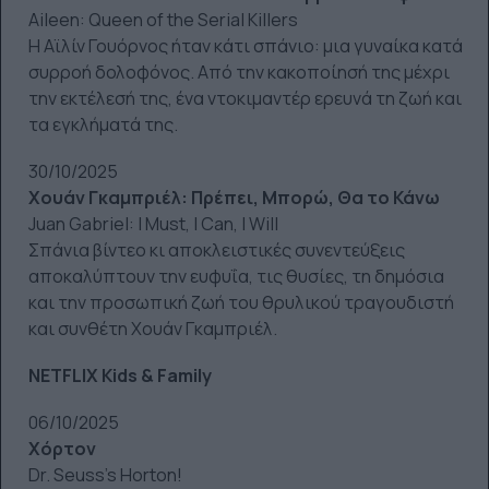
Aileen: Queen of the Serial Killers
Η Αϊλίν Γουόρνος ήταν κάτι σπάνιο: μια γυναίκα κατά
συρροή δολοφόνος. Από την κακοποίησή της μέχρι
την εκτέλεσή της, ένα ντοκιμαντέρ ερευνά τη ζωή και
τα εγκλήματά της.
30/10/2025
Χουάν Γκαμπριέλ: Πρέπει, Μπορώ, Θα το Κάνω
Juan Gabriel: I Must, I Can, I Will
Σπάνια βίντεο κι αποκλειστικές συνεντεύξεις
αποκαλύπτουν την ευφυΐα, τις θυσίες, τη δημόσια
και την προσωπική ζωή του θρυλικού τραγουδιστή
και συνθέτη Χουάν Γκαμπριέλ.
NETFLIX Kids & Family
06/10/2025
Χόρτον
Dr. Seuss’s Horton!