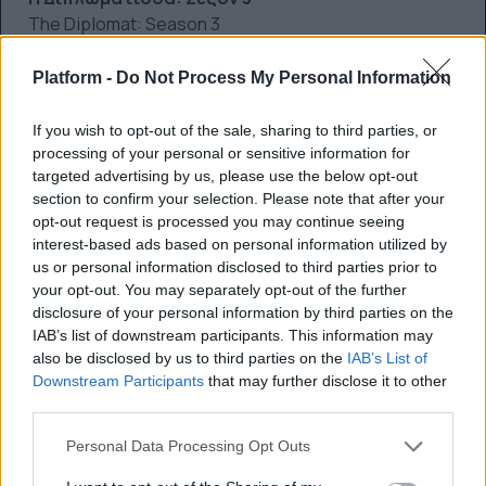
The Diplomat: Season 3
Παγιδευμένη σε μια θυελλώδη διπλωματική κρίση, η
Κέιτ πρέπει να αντιμετωπίσει μια εύθραυστη νέα
Platform -
Do Not Process My Personal Information
κυβέρνηση και μια θανάσιμη απειλή που θα έχει
παγκόσμιες συνέπειες.
If you wish to opt-out of the sale, sharing to third parties, or
processing of your personal or sensitive information for
17/10/2025
targeted advertising by us, please use the below opt-out
Καλή Ψαριά: Σεζόν 2
section to confirm your selection. Please note that after your
opt-out request is processed you may continue seeing
Turn of the Tide: Season 2
interest-based ads based on personal information utilized by
Το Ράμπο ντο Πέισε δεν είναι πλέον το ίδιο. Παλιοί
us or personal information disclosed to third parties prior to
φίλοι κι εχθροί επιστρέφουν για την αλλαγή της
your opt-out. You may separately opt-out of the further
εξουσίας, διεκδικώντας τον έλεγχο του εμπορίου
disclosure of your personal information by third parties on the
ναρκωτικών.
IAB’s list of downstream participants. This information may
also be disclosed by us to third parties on the
IAB’s List of
22/10/2025
Downstream Participants
that may further disclose it to other
Το Τέρας της Φλωρεντίας
third parties.
The Monster of Florence
Personal Data Processing Opt Outs
Ένας κατά συρροή δολοφόνος κυνηγά ζευγάρια και
σκορπά τρόμο στην Ιταλία, ενώ οι αρχές ερευνούν