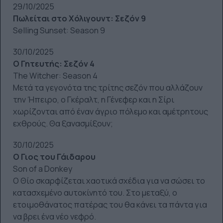
29/10/2025
Πωλείται στο Χόλιγουντ: Σεζόν 9
Selling Sunset: Season 9
30/10/2025
Ο Γητευτής: Σεζόν 4
The Witcher: Season 4
Μετά τα γεγονότα της τρίτης σεζόν που αλλάζουν
την Ήπειρο, ο Γκέραλτ, η Γένεφερ και η Σίρι
χωρίζονται από έναν άγριο πόλεμο και αμέτρητους
εχθρούς. Θα ξανασμίξουν;
30/10/2025
Ο Γιος του Γάιδαρου
Son of a Donkey
Ο Θίο σκαρφίζεται χαοτικά σχέδια για να σώσει το
κατασχεμένο αυτοκίνητό του. Στο μεταξύ, ο
ετοιμοθάνατος πατέρας του θα κάνει τα πάντα για
να βρει ένα νέο νεφρό.