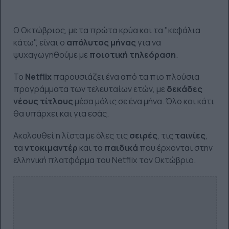
Ο Οκτώβριος, με τα πρώτα κρύα και τα "κεφάλια
κάτω", είναι ο
απόλυτος μήνας
για να
ψυχαγωγηθούμε με
ποιοτική τηλεόραση
.
Το
Netflix
παρουσιάζει ένα από τα πιο πλούσια
προγράμματα των τελευταίων ετών, με
δεκάδες
νέους τίτλους
μέσα μόλις σε ένα μήνα. Όλο και κάτι
θα υπάρχει και για εσάς.
Ακολουθεί η λίστα με όλες τις
σειρές
, τις
ταινίες
,
τα
ντοκιμαντέρ
και τα
παιδικά
που έρχονται στην
ελληνική πλατφόρμα του Netflix τον Οκτώβριο.