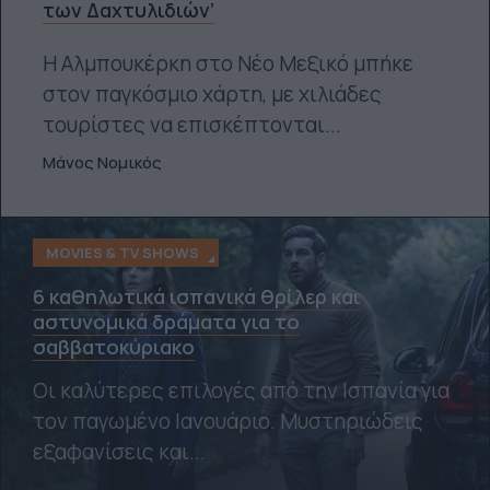
των Δαχτυλιδιών’
Η Αλμπουκέρκη στο Νέο Μεξικό μπήκε
στον παγκόσμιο χάρτη, με χιλιάδες
τουρίστες να επισκέπτονται...
Μάνος Νομικός
MOVIES & TV SHOWS
6 καθηλωτικά ισπανικά θρίλερ και
αστυνομικά δράματα για το
σαββατοκύριακο
Οι καλύτερες επιλογές από την Ισπανία για
τον παγωμένο Ιανουάριο. Μυστηριώδεις
εξαφανίσεις και...