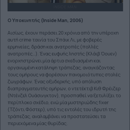
INSIDE MAN
Ο Υποκινητής (Inside Man, 2006)
Αισίως, έχουν περάσει 20 χρόνια από την υπέροχη
αυτή crime ταινία του Σπάικ Λι, με φοβερές
ερμηνείες, δράση και ανατροπές (πολλές
ανατροπές…). Ένας ευφυής ληστής (Κλάιβ Όουεν)
ενορχηστρώνει μία άρτια σχεδιασμένη και
οργανωμένη κατάληψη τράπεζας, αναγκάζοντας
τους ομήρους να φορέσουν πανομοιότυπες στολές
ζωγράφων. Ένας οξυδερκής, υπό απόλυση
διαπραγματευτής ομήρων, ο ντετέκτιβ Κιθ Φρέιζερ
(Ντένζελ Ουάσινγκτον), προσπαθεί να ξετυλίξει το
περίπλοκο σχέδιο, ενώ μία μυστηριώδης fixer
(Τζόντι Φόστερ), υπό τις εντολές του ιδρυτή της
τράπεζας, αναλαμβάνει να προστατεύσει τα
περιεχόμενα μίας θυρίδας.