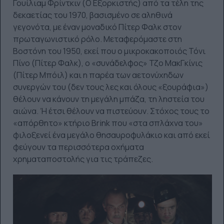
Γουίλιαμ Φρίντκιν (Ο Εξορκιστής) από τα τέλη της
δεκαετίας του 1970, βασισμένο σε αληθινά
γεγονότα, με έναν μοναδικό Πίτερ Φαλκ στον
πρωταγωνιστικό ρόλο. Μεταφερόμαστε στη
Βοστόνη του 1950, εκεί που ο μικροκακοποιός Τόνι
Πίνο (Πίτερ Φαλκ), o «συνάδελφος» Τζο ΜακΓκίνις
(Πίτερ Μπόιλ) και η παρέα των αετονύχηδων
συνεργών του (δεν τους λες και όλους «ξουράφια»)
θέλουν να κάνουν τη μεγάλη μπάζα, τη ληστεία του
αιώνα. Ή έτσι θέλουν να πιστεύουν. Στόχος τους το
«απόρθητο» κτήριο Brink που «στα σπλάχνα του»
φιλοξενεί ένα μεγάλο θησαυροφυλάκιο και από εκεί
φεύγουν τα περισσότερα οχήματα
χρηματαποστολής για τις τράπεζες.