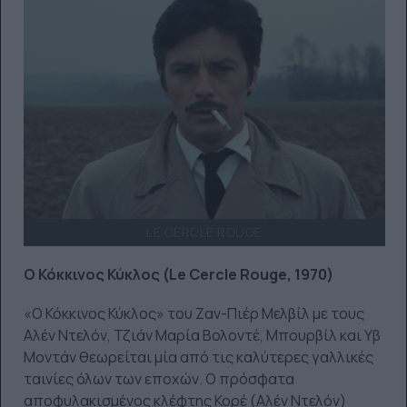
LE CERCLE ROUGE
Ο Κόκκινος Κύκλος (Le Cercle Rouge, 1970)
«Ο Κόκκινος Κύκλος» του Ζαν-Πιέρ Μελβίλ με τους
Αλέν Ντελόν, Τζιάν Μαρία Βολοντέ, Μπουρβίλ και Υβ
Μοντάν θεωρείται μία από τις καλύτερες γαλλικές
ταινίες όλων των εποχών. Ο πρόσφατα
αποφυλακισμένος κλέφτης Κορέ (Αλέν Ντελόν)