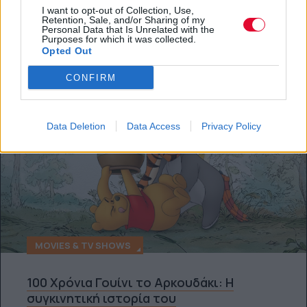
I want to opt-out of Collection, Use,
ΔΙΑΒΆΣΤΕ ΕΠΊΣΗΣ
Retention, Sale, and/or Sharing of my
Personal Data that Is Unrelated with the
Purposes for which it was collected.
Opted Out
CONFIRM
Data Deletion
Data Access
Privacy Policy
MOVIES & TV SHOWS
100 Χρόνια Γουίνι το Αρκουδάκι: Η
συγκινητική ιστορία του