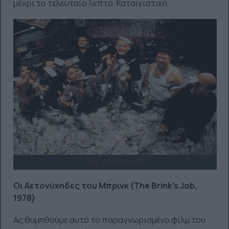
μέχρι το τελευταίο λεπτό. Καταιγιστική.
THE BRINK'S JOB
Οι Αετονύχηδες του Μπρινκ (The Brink’s Job,
1978)
Ας θυμηθούμε αυτό το παραγνωρισμένο φιλμ του