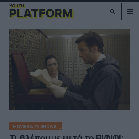
Type 2 or mor
MOVIES & TV SHOWS
Τι βλέπουμε μετά το ΡΙΦΙΦΙ;