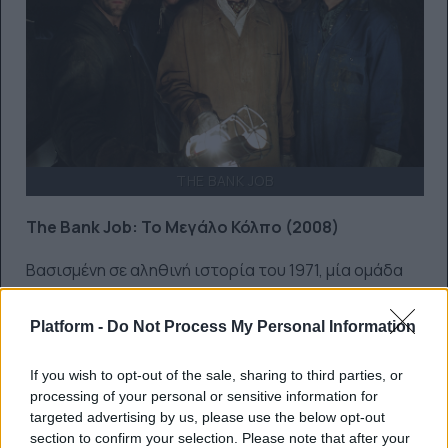
THE BANK JOB
The Bank Job: Το Μεγάλο Κόλπο (2008)
Βασισμένη σε αληθινή ιστορία του 1971, μία ομάδα
μικροκακοποιών στο Λονδίνο οργανώνει μία
φαινομενικά συνηθισμένη ληστεία τράπεζας. Ή έτσι
Platform -
Do Not Process My Personal Information
νομίζει. Όταν ανοίγουν τα θησαυροφυλάκια,
ανακαλύπτουν μυστικά που εμπλέκουν πολιτικούς,
If you wish to opt-out of the sale, sharing to third parties, or
εγκληματίες και τη βασιλική οικογένεια. Καθώς η
processing of your personal or sensitive information for
αστυνομία πλησιάζει, η συμμορία πρέπει να κάνει
targeted advertising by us, please use the below opt-out
τα πάντα για να επιβιώσει, ενώ δεν θα αργήσουν και
section to confirm your selection. Please note that after your