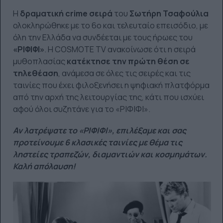
Η
δραματική crime σειρά
του
Σωτήρη Τσαφούλια
ολοκληρώθηκε με το 6ο και τελευταίο επεισόδιο, με
όλη την Ελλάδα να συνδέεται με τους ήρωες του
«ΡΙΦΙΦΙ»
. Η COSMOTE TV ανακοίνωσε ότι η σειρά
μυθοπλασίας
κατέκτησε την πρώτη θέση σε
τηλεθέαση
, ανάμεσα σε όλες τις σειρές και τις
ταινίες που έχει φιλοξενήσει η ψηφιακή πλατφόρμα
από την αρχή της λειτουργίας της, κάτι που ισχύει
αφού όλοι συζητάνε για το «ΡΙΦΙΦΙ».
Αν λατρέψατε το «ΡΙΦΙΦΙ», επιλέξαμε και σας
προτείνουμε 6 κλασικές ταινίες με θέμα τις
ληστείες τραπεζών, διαμαντιών και κοσμημάτων.
Καλή απόλαυση!