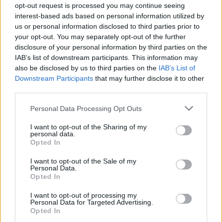
opt-out request is processed you may continue seeing
οι τριβές μεταξύ τους, οι προδοσίες και οι μεγάλες
interest-based ads based on personal information utilized by
αποκαλύψεις. O Τζέισον Στέιθαμ στα καλύτερά του
us or personal information disclosed to third parties prior to
σαν Τέρι Λίθερ, ο εγκέφαλος σχεδιασμού της
your opt-out. You may separately opt-out of the further
ληστείας.
disclosure of your personal information by third parties on the
IAB’s list of downstream participants. This information may
also be disclosed by us to third parties on the
IAB’s List of
Downstream Participants
that may further disclose it to other
third parties.
ΠΡΟΗΓΟΎΜΕΝΟ ΆΡΘΡΟ: 6 ΚΑΘΗΛΩΤΙΚΆ ΑΣΤΥΝΟΜΙ
ΕΠΌΜΕΝΟ ΆΡΘΡΟ: 
ΠΡΟΗΓ
ΕΠΌΜΕΝΟ
Personal Data Processing Opt Outs
0 SHARE
I want to opt-out of the Sharing of my
personal data.
facebook
messenger
twitter
Opted In
whatsapp
email
I want to opt-out of the Sale of my
Personal Data.
Ακολούθησε το platform.gr στο Google News και μάθε
Opted In
πρώτος όλα τα τελευταία trends
I want to opt-out of processing my
Personal Data for Targeted Advertising.
Opted In