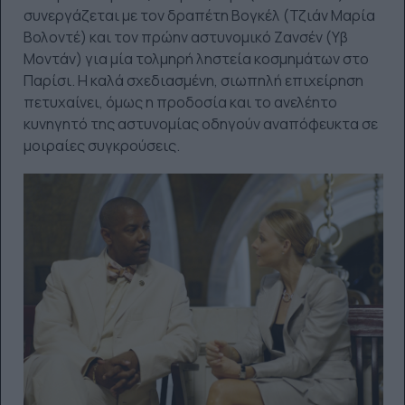
συνεργάζεται με τον δραπέτη Βογκέλ (Τζιάν Μαρία
Βολοντέ) και τον πρώην αστυνομικό Ζανσέν (Υβ
Μοντάν) για μία τολμηρή ληστεία κοσμημάτων στο
Παρίσι. Η καλά σχεδιασμένη, σιωπηλή επιχείρηση
πετυχαίνει, όμως η προδοσία και το ανελέητο
κυνηγητό της αστυνομίας οδηγούν αναπόφευκτα σε
μοιραίες συγκρούσεις.