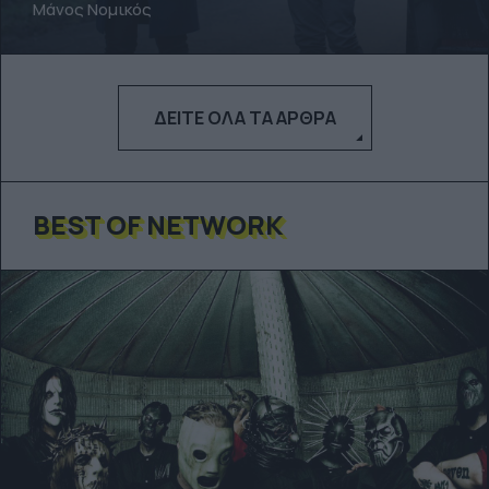
Μάνος Νομικός
ΔΕΊΤΕ ΌΛΑ ΤΑ ΆΡΘΡΑ
BEST OF NETWORK