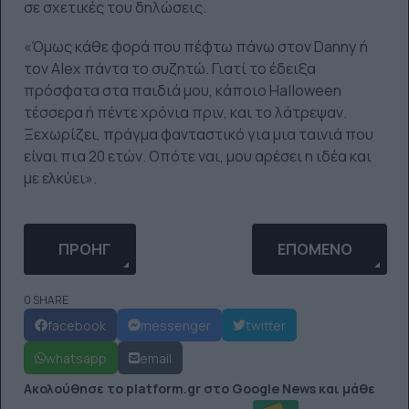
σε σχετικές του δηλώσεις.
«Όμως κάθε φορά που πέφτω πάνω στον Danny ή
τον Alex πάντα το συζητώ. Γιατί το έδειξα
πρόσφατα στα παιδιά μου, κάποιο Halloween
τέσσερα ή πέντε χρόνια πριν, και το λάτρεψαν.
Ξεχωρίζει, πράγμα φανταστικό για μια ταινιά που
είναι πια 20 ετών. Οπότε ναι, μου αρέσει η ιδέα και
με ελκύει».
ΠΡΟΗΓΟΎΜΕΝΟ ΆΡΘΡΟ: ΤΟ HBO ΑΚΥΡΏΝΕΙ ΤΟ WE
ΕΠΌΜΕΝΟ ΆΡΘΡΟ: 
ΠΡΟΗΓ
ΕΠΌΜΕΝΟ
0 SHARE
facebook
messenger
twitter
whatsapp
email
Ακολούθησε το platform.gr στο Google News και μάθε