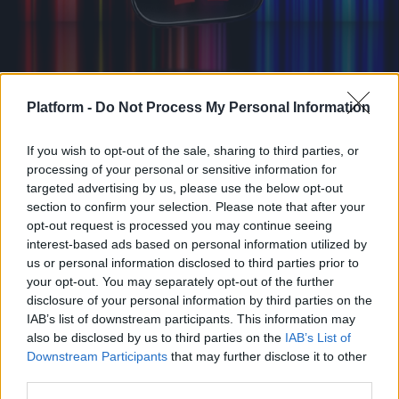
MOVIES & TV SHOWS
Platform -
Do Not Process My Personal Information
Μία απίθανη ιστορία: Τι θα γινόταν αν το
If you wish to opt-out of the sale, sharing to third parties, or
2000 η Blockbuster εξαγόραζε το Netflix;
processing of your personal or sensitive information for
targeted advertising by us, please use the below opt-out
Μία καθοριστική χαμένη ευκαιρία: Όταν η
section to confirm your selection. Please note that after your
Blockbuster απέρριψε το Netflix. Ίσως το
opt-out request is processed you may continue seeing
interest-based ads based on personal information utilized by
τοπίο της...
us or personal information disclosed to third parties prior to
Μάνος Νομικός
your opt-out. You may separately opt-out of the further
disclosure of your personal information by third parties on the
IAB’s list of downstream participants. This information may
also be disclosed by us to third parties on the
IAB’s List of
Downstream Participants
that may further disclose it to other
third parties.