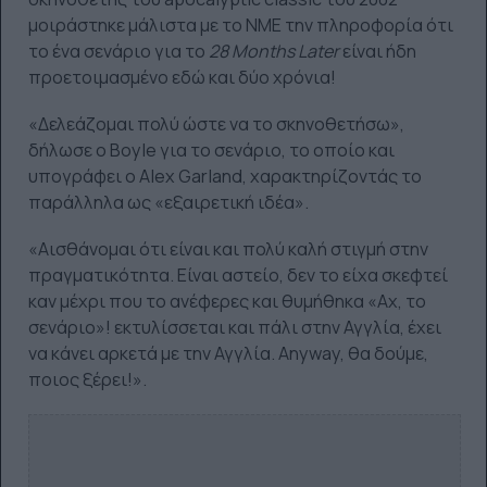
μοιράστηκε μάλιστα με το NME την πληροφορία ότι
το ένα σενάριο για το
28
Months
Later
είναι ήδη
προετοιμασμένο εδώ και δύο χρόνια!
«Δελεάζομαι πολύ ώστε να το σκηνοθετήσω»,
δήλωσε ο Boyle για το σενάριο, το οποίο και
υπογράφει ο Alex Garland, χαρακτηρίζοντάς το
παράλληλα ως «εξαιρετική ιδέα».
«Αισθάνομαι ότι είναι και πολύ καλή στιγμή στην
πραγματικότητα. Είναι αστείο, δεν το είχα σκεφτεί
καν μέχρι που το ανέφερες και θυμήθηκα «Αχ, το
σενάριο»! εκτυλίσσεται και πάλι στην Αγγλία, έχει
να κάνει αρκετά με την Αγγλία. Anyway, θα δούμε,
ποιος ξέρει!».