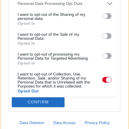
Personal Data Processing Opt Outs
I want to opt-out of the Sharing of my
personal data.
Opted In
I want to opt-out of the Sale of my
Personal Data.
Opted In
I want to opt-out of processing my
Personal Data for Targeted Advertising.
MOVIES & TV SHOWS
Opted In
I want to opt-out of Collection, Use,
6 καθηλωτικά αστυνομικά δράματα και
Retention, Sale, and/or Sharing of my
ταινίες τρόμου από την Αργεντινή
Personal Data that Is Unrelated with the
Purposes for which it was collected.
Opted Out
Η χώρα της Νότιας Αμερικής έχει
CONFIRM
πλούσια παράδοση στα αστυνομικά
δράματα, στο φανταστικό και στον...
Μάνος Νομικός
Data Deletion
Data Access
Privacy Policy