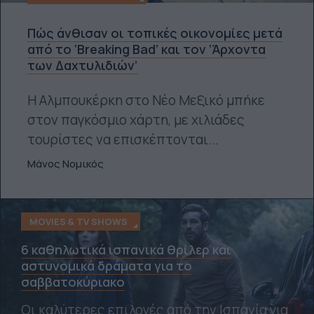
Πώς άνθισαν οι τοπικές οικονομίες μετά
από το ‘Breaking Bad’ και τον ‘Άρχοντα
των Δαχτυλιδιών’
Η Αλμπουκέρκη στο Νέο Μεξικό μπήκε
στον παγκόσμιο χάρτη, με χιλιάδες
τουρίστες να επισκέπτονται...
Μάνος Νομικός
MOVIES & TV SHOWS
6 καθηλωτικά ισπανικά θρίλερ και
αστυνομικά δράματα για το
σαββατοκύριακο
Οι καλύτερες επιλογές από την Ισπανία για