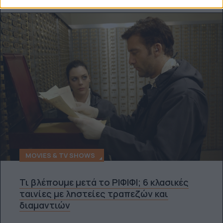
MOVIES & TV SHOWS
Τι βλέπουμε μετά το ΡΙΦΙΦΙ; 6 κλασικές
ταινίες με ληστείες τραπεζών και
διαμαντιών