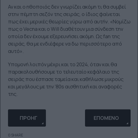
Αν και ο ηθοποιός δεν γνωρίζει ακόμη τι θα συμβεί
στην πέμπτη σεζόν της σειράς, ο ίδιος φαίνεται
πως έχει μερικές θεωρίες γύρω από αυτήν. «Νομίζω
πως ο Vecna και ο Will διαθέτουν μια σύνδεση την
οποία δεν έχουμε εξερευνήσει ακόμη. Ως fan της
σειράς, θα με ενδιέφερε να δω περισσότερο από
αυτό».
Υπομονή λοιπόν μέχρι και το 2024, όταν και θα
παρακολουθήσουμε το τελευταίο κεφάλαιο της
σειράς που έσπασε ταμεία και καθήλωσε μικρούς
και μεγάλους με την ‘80s αισθητική και αναφορές
της.
ΠΡΟΗΓΟΎΜΕΝΟ ΆΡΘΡΟ: Η MEGAN THEE STALLION Ε
ΕΠΌΜΕΝΟ ΆΡΘΡΟ: 
ΠΡΟΗΓ
ΕΠΌΜΕΝΟ
0 SHARE