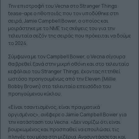
Την επιστροφή του Vecna στο Stranger Things
tease-αρε ο ηθοποιός που τον υποδύθηκε στη
σειρά, Jamie Campbell Bower, ο οποίος και
μοιράστηκε με το ΝΜΕ τις σκέψεις του για την
τελευταία σεζόν της σειράς που πρόκειται να δούμε
το 2024.
Σύμφωνα με τον Campbell Bower, ο Vecna σίγουρα
θα βρεθεί ξανά στην μικρή οθόνη και στο τελευταίο
κεφάλαιο του Stranger Things, έχοντας ηττηθεί
ωστόσο προηγουμένως από την Eleven (Millie
Bobby Brown) στο τελευταίο επεισόδιο του
προηγούμενου κύκλου.
«Είναι τσαντισμένος, είναι πραγματικά
οργισμένος», ανέφερε ο Jamie Campbell Bower για
την κατάσταση του Vecna. «Δεν νομίζω ότι είναι
βουρκωμένος και προσπαθεί να επουλώσει τις
πληγές του μέσα στη μιζέρια. Ανασυντάσσεται και