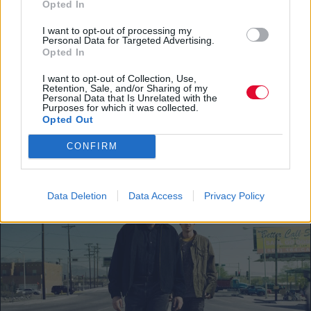
Opted In
Τι βλέπουμε μετά το ΡΙΦΙΦΙ; 6 κλασικές
I want to opt-out of processing my
ταινίες με ληστείες τραπεζών και
Personal Data for Targeted Advertising.
διαμαντιών
Opted In
I want to opt-out of Collection, Use,
Από τον Αλέν Ντελόν μέχρι τον Ντένζελ
Retention, Sale, and/or Sharing of my
Personal Data that Is Unrelated with the
Ουάσινγκτον, τον Στάνλεϊ Κιούμπρικ και
Purposes for which it was collected.
Opted Out
τον Σπάικ Λι, έξι...
CONFIRM
Μάνος Νομικός
Data Deletion
Data Access
Privacy Policy