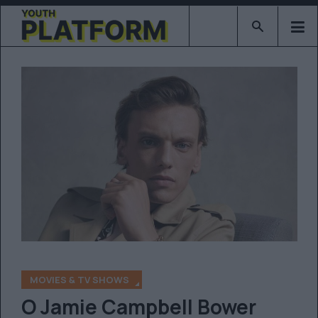
Type 2 or mor
MOVIES & TV SHOWS
Ο Jamie Campbell Bower