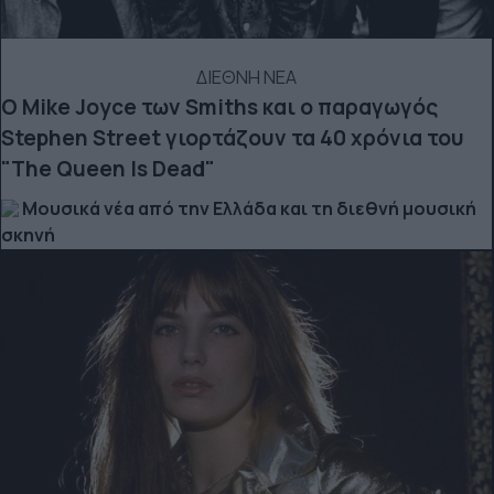
ΔΙΕΘΝΗ ΝΕΑ
Ο Mike Joyce των Smiths και o παραγωγός
Stephen Street γιορτάζουν τα 40 χρόνια του
"The Queen Is Dead"
Μουσικά νέα από την Ελλάδα και τη διεθνή μουσική
σκηνή