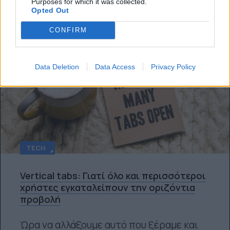
Purposes for which it was collected.
Opted Out
CONFIRM
Data Deletion
Data Access
Privacy Policy
TECH
Vertical tabs: Γιατί όλο και περισσότεροι
χρήστες εγκαταλείπουν την οριζόντια
προβολή
Ώρα να αλλάξουμε αυτό που ξέραμε και