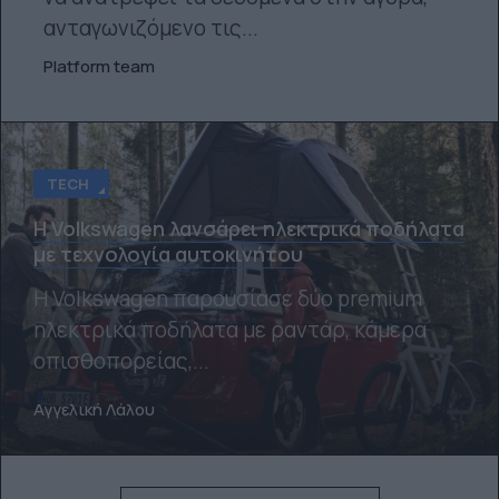
ανταγωνιζόμενο τις...
Platform team
TECH
Η Volkswagen λανσάρει ηλεκτρικά ποδήλατα
με τεχνολογία αυτοκινήτου
Η Volkswagen παρουσίασε δύο premium
ηλεκτρικά ποδήλατα με ραντάρ, κάμερα
οπισθοπορείας,...
Αγγελική Λάλου