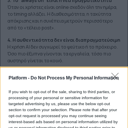
3. Το “always on” είναι η νέα πραγματικότητα
Όταν οι χρήστες είναι online σχεδόν όλη την ημέρα,
το timing αλλάζει. Η διαθεσιμότητα, η ταχύτητα
απόκρισης και η συνέπεια μετρούν περισσότερο
από το «τέλειο post».
4. Η αυθεντικότητα δεν είναι διαπραγματεύσιμη
Η χρήση AI δεν συγχωρεί το ψεύτικο ή το πρόχειρο.
Όσο πιο έξυπνα γίνονται τα εργαλεία, τόσο πιο
αυστηρό γίνεται το κοινό.
Η Gen Z δεν «δοκιμάζει» την τεχνητή νοημοσύνη. Τη
Platform -
Do Not Process My Personal Information
θεωρεί δεδομένη. Για τα brands, αυτό δεν σημαίνει
ότι πρέπει να κυνηγούν κάθε νέο εργαλείο, αλλά ότι
If you wish to opt-out of the sale, sharing to third parties, or
οφείλουν να κατανοήσουν βαθύτερα πώς αλλάζει η
processing of your personal or sensitive information for
ψηφιακή συμπεριφορά των νέων.
targeted advertising by us, please use the below opt-out
section to confirm your selection. Please note that after your
Το μέλλον του marketing δεν είναι απλώς social.
opt-out request is processed you may continue seeing
Είναι
AI-native, πολυκαναλικό και απολύτως
interest-based ads based on personal information utilized by
προσαρμοσμένο στον χρήστη
.
us or personal information disclosed to third parties prior to