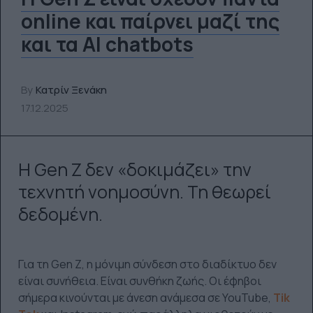
online και παίρνει μαζί της
και τα AI chatbots
By
Κατρίν Ξενάκη
17.12.2025
Η Gen Z δεν «δοκιμάζει» την
τεχνητή νοημοσύνη. Τη θεωρεί
δεδομένη.
Για τη Gen Z, η μόνιμη σύνδεση στο διαδίκτυο δεν
είναι συνήθεια. Είναι συνθήκη ζωής. Οι έφηβοι
σήμερα κινούνται με άνεση ανάμεσα σε YouTube,
Tik