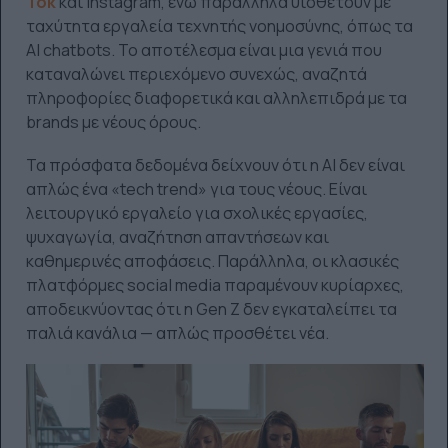
Tok
και Instagram, ενώ παράλληλα υιοθετούν με
ταχύτητα εργαλεία τεχνητής νοημοσύνης, όπως τα
AI chatbots. Το αποτέλεσμα είναι μια γενιά που
καταναλώνει περιεχόμενο συνεχώς, αναζητά
πληροφορίες διαφορετικά και αλληλεπιδρά με τα
brands με νέους όρους.
Τα πρόσφατα δεδομένα δείχνουν ότι η AI δεν είναι
απλώς ένα «tech trend» για τους νέους. Είναι
λειτουργικό εργαλείο για σχολικές εργασίες,
ψυχαγωγία, αναζήτηση απαντήσεων και
καθημερινές αποφάσεις. Παράλληλα, οι κλασικές
πλατφόρμες social media παραμένουν κυρίαρχες,
αποδεικνύοντας ότι η Gen Z δεν εγκαταλείπει τα
παλιά κανάλια — απλώς προσθέτει νέα.