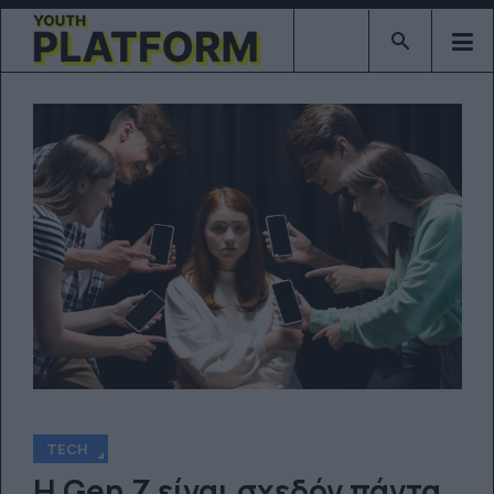
Type 2 or mor
TECH
Η Gen Z είναι σχεδόν πάντα