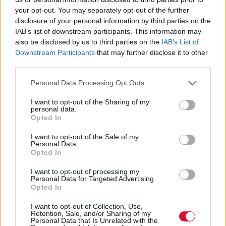
your opt-out. You may separately opt-out of the further
disclosure of your personal information by third parties on the
IAB’s list of downstream participants. This information may
also be disclosed by us to third parties on the
IAB’s List of
Downstream Participants
that may further disclose it to other
ΠΡΟΗΓΟΎΜΕΝΟ ΆΡΘΡΟ: Η «ΙΔΙΩΤΙΚΉ ΠΕΡΙΉΓΗΣΗ» 
ΕΠΌΜΕΝΟ ΆΡΘΡΟ:
ΠΡΟΗΓ
ΕΠΌΜΕΝΟ
third parties.
Personal Data Processing Opt Outs
0 SHARE
facebook
messenger
twitter
I want to opt-out of the Sharing of my
personal data.
Opted In
whatsapp
email
Ακολούθησε το platform.gr στο Google News και μάθε
I want to opt-out of the Sale of my
Personal Data.
Opted In
πρώτος όλα τα τελευταία trends
I want to opt-out of processing my
Personal Data for Targeted Advertising.
Opted In
ΔΙΑΒΆΣΤΕ ΕΠΊΣΗΣ
I want to opt-out of Collection, Use,
Retention, Sale, and/or Sharing of my
Personal Data that Is Unrelated with the