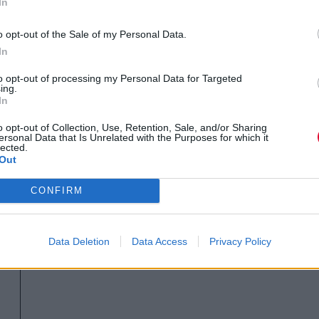
In
o opt-out of the Sale of my Personal Data.
In
to opt-out of processing my Personal Data for Targeted
ing.
In
o opt-out of Collection, Use, Retention, Sale, and/or Sharing
ersonal Data that Is Unrelated with the Purposes for which it
lected.
Out
ΔΙΕΘΝΗ ΝΕΑ
CONFIRM
Η Beyoncé κυκλοφόρησε τέσσερα νέα
remix του "Morning Dew (Donk)"
Data Deletion
Data Access
Privacy Policy
Μουσικά νέα από την Ελλάδα και τη διεθνή
μουσική σκηνή