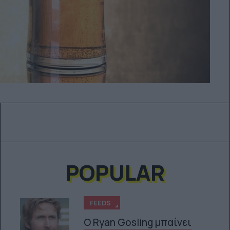
POPULAR
FEEDS
Ο Ryan Gosling μπαίνει