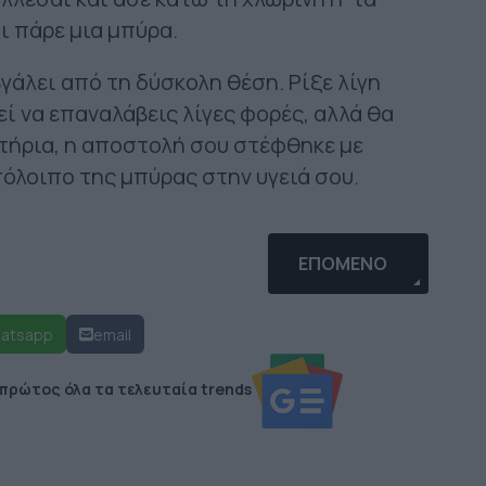
ι πάρε μια μπύρα.
βγάλει από τη δύσκολη θέση. Ρίξε λίγη
ί να επαναλάβεις λίγες φορές, αλλά θα
ητήρια, η αποστολή σου στέφθηκε με
υπόλοιπο της μπύρας στην υγειά σου.
Σ ΠΟΥ ΜΙΑ ΧΕΙΜΩΝΙΆΤΙΚΗ ΒΌΛΤΑ ΘΑ ΣΕ ΧΑΛΑΡΏΣΕΙ
ΕΠΌΜΕΝΟ ΆΡΘΡΟ: ΑΥΤ
ΕΠΌΜΕΝΟ
atsapp
email
 πρώτος όλα τα τελευταία trends