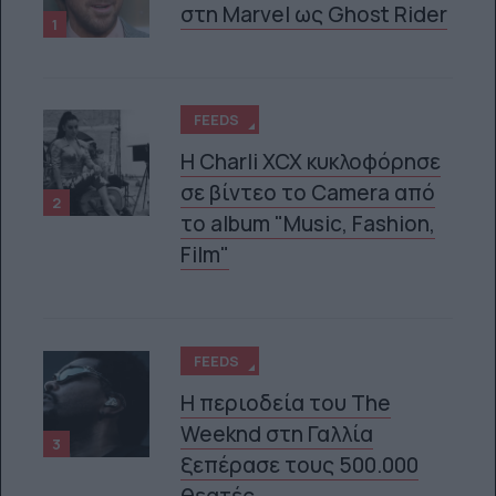
στη Marvel ως Ghost Rider
1
FEEDS
H Charli XCX κυκλοφόρησε
σε βίντεο το Camera από
2
το album "Music, Fashion,
Film"
Ό ΕΊΝΑΙ ΤΟ ΑΠΌΛΥΤΟ «ΌΠΛΟ» ΚΑΤΆ ΤΟΥ ΣΤΡΕΣ
FEEDS
Η περιοδεία του The
Weeknd στη Γαλλία
3
ξεπέρασε τους 500.000
θεατές