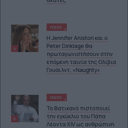
FEEDS
Η Jennifer Aniston και ο
Peter Dinklage θα
4
πρωταγωνιστήσουν στην
επόμενη ταινία της Ολίβια
Γουάιλντ, «Naughty»
FEEDS
Το Βατικανό πιστοποιεί
την εγκύκλιο του Πάπα
5
Λέοντα XIV ως ανθρώπινη