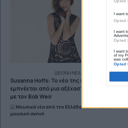
Opted 
I want t
Opted 
I want 
Advertis
Opted 
I want t
of my P
was col
Opted 
ΔΙΕΘΝΗ ΝΕΑ
Susanna Hoffs: Το νέο της single
εμπνέεται από μια αξέχαστη συνάντηση
με τον Bob Weir
Μουσικά νέα από την Ελλάδα και τη διεθνή
μουσική σκηνή