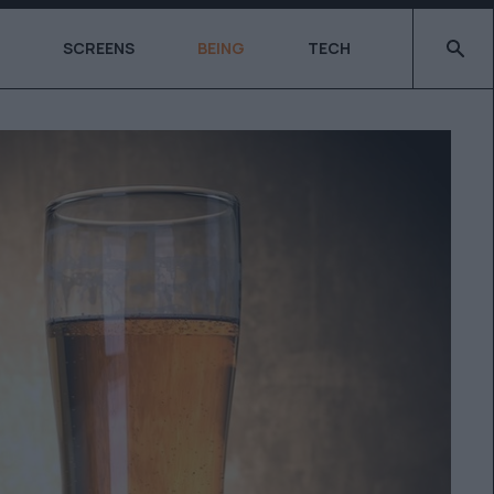
Type 2 o
SCREENS
BEING
TECH