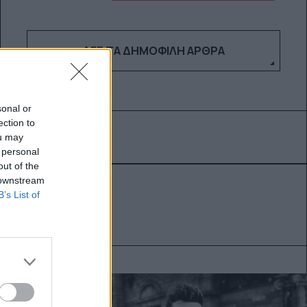
ΔΕΣ ΤΑ ΔΗΜΟΦΙΛΉ ΆΡΘΡΑ
sonal or
ection to
ou may
 personal
out of the
 downstream
B’s List of