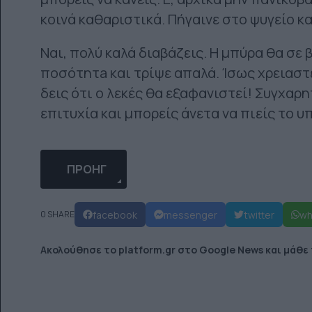
κοινά καθαριστικά. Πήγαινε στο ψυγείο κα
Ναι, πολύ καλά διαβάζεις. Η μπύρα θα σε 
ποσότητa και τρίψε απαλά. Ίσως χρειαστε
δεις ότι ο λεκές θα εξαφανιστεί! Συγχαρ
επιτυχία και μπορείς άνετα να πιείς το 
ΠΡΟΗΓΟΎΜΕΝΟ ΆΡΘΡΟ: O ΑΠΊΣΤΕΥΤΟΣ ΤΡΌΠΟ
ΠΡΟΗΓ
facebook
messenger
twitter
wh
0 SHARE
Ακολούθησε το platform.gr στο Google News και μάθε