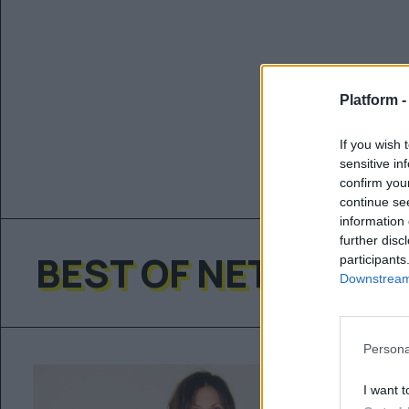
Platform 
If you wish 
sensitive in
confirm you
continue se
information 
further disc
BEST OF NETWORK
participants
Downstream 
Persona
I want t