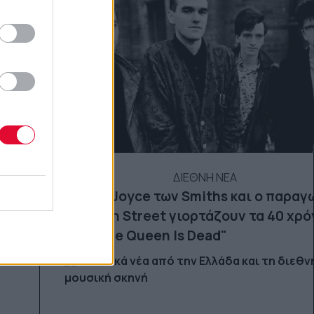
ΔΙΕΘΝΗ ΝΕΑ
Ο Mike Joyce των Smiths και o παραγ
Stephen Street γιορτάζουν τα 40 χρό
του "The Queen Is Dead"
Μουσικά νέα από την Ελλάδα και τη διεθν
μουσική σκηνή