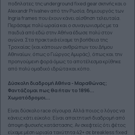
ποδηλατες της underground fixed gear σκηνής και ο
Alexandr Privalnev από την Ρωσία, δημιουργός των
Ingria frames που έχουν κάνει αίσθηση τελευταία.
Περάσαμε πολύ ωραία και ο συναγωνισμός με τα
παιδιά από εδώ στην Αθήνα έδωσε πολύ στον
αγώνα. Στα πρακτικά είχαμε τη βοήθεια της
Τροχαίας (και κάποιων ανθρώπων του Δήμου
Αθηναίων, όπως ο Γιώργος Αμυράς), όπως και την
προηγούμενη φορά όμως το αποτέλεσμα κρίθηκε
από πολύ ομαδικό ιδρώτα και κόπο.
Δύσκολη διαδρομή Αθήνα - Μαραθώνας;
Φαντάζομαι πως θα ήταν το 1896...
Χωματόδρομοι...
Είναι δύσκολο race σίγουρα. Αλλά ποιος ο λόγος να
κάνεις κάτι εύκολο; Είναι απαιτητική διαδρομή από
άποψη φυσικής κατάστασης. Αν σκεφτείς ότι φέτος
είχαμε μέση ωριαία ταχύτητα 42+ σε breakless fixed