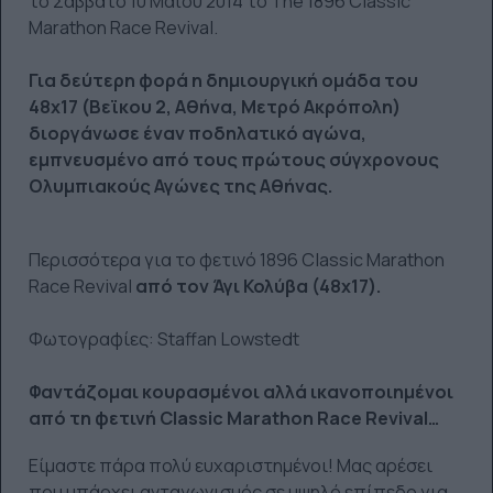
το Σάββατο 10 Μαΐου 2014 το The 1896 Classic
Marathon Race Revival.
Για δεύτερη φορά η δημιουργική ομάδα του
48x17 (Βεϊκου 2, Αθήνα, Μετρό Ακρόπολη)
διοργάνωσε έναν ποδηλατικό αγώνα,
εμπνευσμένο από τους πρώτους σύγχρονους
Ολυμπιακούς Αγώνες της Αθήνας.
Περισσότερα για το φετινό 1896 Classic Marathon
Race Revival
από τον Άγι Κολύβα (48x17).
Φωτογραφίες: Staffan Lowstedt
Φαντάζομαι κουρασμένοι αλλά ικανοποιημένοι
από τη φετινή Classic Marathon Race Revival…
Είμαστε πάρα πολύ ευχαριστημένοι! Μας αρέσει
που υπάρχει ανταγωνισμός σε υψηλό επίπεδο για