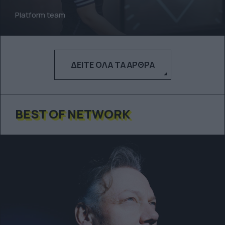
Platform team
ΔΕΊΤΕ ΌΛΑ ΤΑ ΆΡΘΡΑ
BEST OF NETWORK