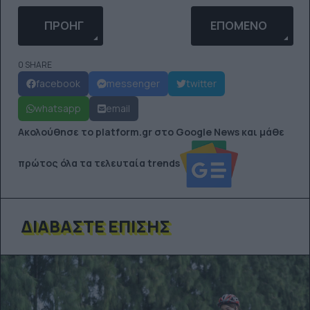
ΠΡΟΗΓΟΎΜΕΝΟ ΆΡΘΡΟ: SHELFIE: ΜΊΑ ΛΎΣΗ ΓΙΑ 
ΕΠΌΜΕΝΟ ΆΡΘΡΟ:
ΠΡΟΗΓ
ΕΠΌΜΕΝΟ
0 SHARE
facebook
messenger
twitter
whatsapp
email
Ακολούθησε το platform.gr στο Google News και μάθε
πρώτος όλα τα τελευταία trends
ΔΙΑΒΆΣΤΕ ΕΠΊΣΗΣ