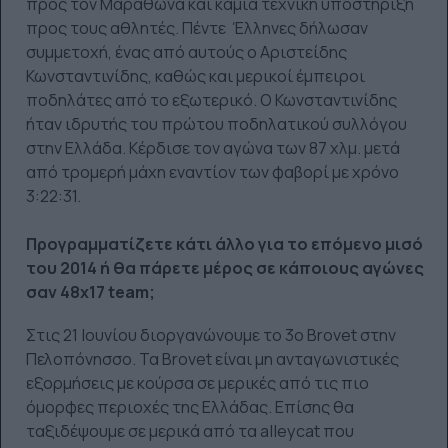
προς τον Μαραθώνα και καμία τεχνική υποστήριξη
προς τους αθλητές. Πέντε Έλληνες δήλωσαν
συμμετοχή, ένας από αυτούς ο Αριστείδης
Κωνσταντινίδης, καθώς και μερικοί έμπειροι
ποδηλάτες από το εξωτερικό. Ο Κωνσταντινίδης
ήταν ιδρυτής του πρώτου ποδηλατικού συλλόγου
στην Ελλάδα. Κέρδισε τον αγώνα των 87 χλμ. μετά
από τρομερή μάχη εναντίον των φαβορί με χρόνο
3:22:31.
Προγραμματίζετε κάτι άλλο για το επόμενο μισό
του 2014 ή θα πάρετε μέρος σε κάποιους αγώνες
σαν 48x17 team;
Στις 21 Ιουνίου διοργανώνουμε το 3ο Brovet στην
Πελοπόνησσο. Τα Brovet είναι μη ανταγωνιστικές
εξορμήσεις με κούρσα σε μερικές από τις πιο
όμορφες περιοχές της Ελλάδας. Επίσης θα
ταξιδέψουμε σε μερικά από τα alleycat που