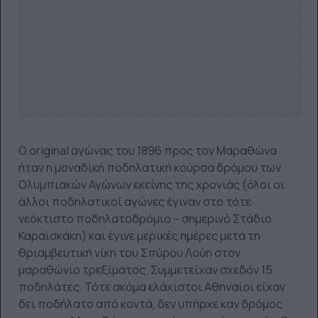
Ο original αγώνας του 1896 προς τον Μαραθώνα
ήταν η μοναδική ποδηλατική κούρσα δρόμου των
Ολυμπιακών Αγώνων εκείνης της χρονιάς (όλοι οι
άλλοι ποδηλατικοί αγώνες έγιναν στο τότε
νεόκτιστο ποδηλατοδρόμιο – σημερινό Στάδιο
Καραϊσκάκη) και έγινε μερικές ημέρες μετά τη
θριαμβευτική νίκη του Σπύρου Λούη στον
μαραθώνιο τρεξίματος. Συμμετείχαν σχεδόν 15
ποδηλάτες. Τότε ακόμα ελάχιστοι Αθηναίοι είχαν
δει ποδήλατο από κοντά, δεν υπήρχε καν δρόμος