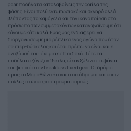
gear ποδήλατα καταλαβαίνεις την corίλα της
φάσης. Είναι πολύ εντυπωσιακό και σκληρό αλλά
βλέποντας τα χαμόγελα και την ικανοποίηση στο
πρόσωπο των συμμετοχόντων καταλαβαίνουμε ότι
κάνουμε κάτι καλά. Εμάς μας ενδιαφέρει να
διοργανώσουμε μια ρέπλικα ενός αγώνα που ήταν
σούπερ-δύσκολος και έτσι πρέπει να είναι και η
αναβίωσή του, όχι μια soft εκδοχή. Τότε τα
ποδήλατα ζύγιζαν 15 κιλά, είχαν ξύλινα στεφάνια
και φυσικά ήταν breakless fixed gear. Οι δρόμοι
προς το Μαραθώνα ήταν κατσικόδρομοι και είχαν
πολλες πτώσεις και τραυματισμούς.