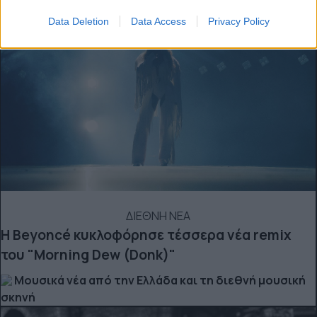
Data Deletion
Data Access
Privacy Policy
ΔΙΕΘΝΗ ΝΕΑ
Η Beyoncé κυκλοφόρησε τέσσερα νέα remix
του "Morning Dew (Donk)"
Μουσικά νέα από την Ελλάδα και τη διεθνή μουσική
σκηνή