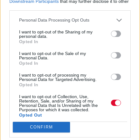
Downstream Participants
that may further disclose it to other
third parties.
Personal Data Processing Opt Outs
I want to opt-out of the Sharing of my
personal data.
Opted In
I want to opt-out of the Sale of my
Personal Data.
Opted In
I want to opt-out of processing my
Personal Data for Targeted Advertising.
Opted In
ΔΙΕΘΝΗ ΝΕΑ
I want to opt-out of Collection, Use,
Susanna Hoffs: Το νέο της single εμπνέεται από
Retention, Sale, and/or Sharing of my
Personal Data that Is Unrelated with the
μια αξέχαστη συνάντηση με τον Bob Weir
Purposes for which it was collected.
Opted Out
Μουσικά νέα από την Ελλάδα και τη διεθνή μουσική
σκηνή
CONFIRM