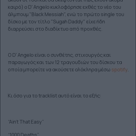
καιρό) ο D' Angelo κυκλοφόρησε εχθές το νέο του
άλμπουμ "Βlack Messiah", ενώ το πρώτο single του
δίσκο με τον τίτλο "Sugah Daddy" είχε ήδη
διαρρεύσει στο διαδίκτυο από προχθές.
Ο D' Angelo είναι ο συνθέτης, στιχουργός και
παραγωγός και των 12 τραγουδιών του δίσκου τα
οποία μπορείτε να ακούσετε ολόκληρα μέσω
spotify
.
Kι όσο για το tracklist αυτό είναι το εξής:
“Ain’t That Easy”
“1000 Deaths”