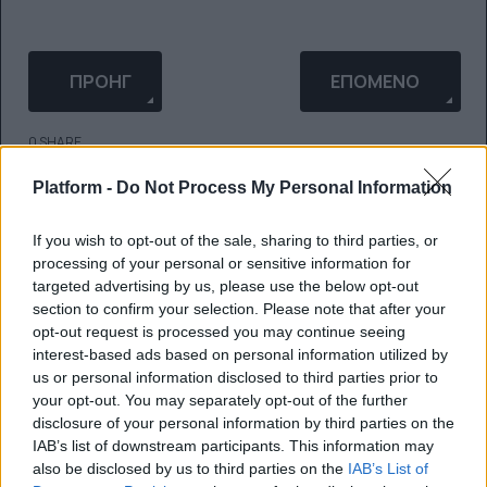
ΠΡΟΗΓΟΎΜΕΝΟ ΆΡΘΡΟ: ΤΟ 4O CU ONSTAGE ΈΡΧΕΤΑ
ΕΠΌΜΕΝΟ ΆΡΘΡΟ:
ΠΡΟΗΓ
ΕΠΌΜΕΝΟ
0 SHARE
facebook
messenger
twitter
Platform -
Do Not Process My Personal Information
whatsapp
email
If you wish to opt-out of the sale, sharing to third parties, or
Ακολούθησε το platform.gr στο Google News και μάθε
processing of your personal or sensitive information for
targeted advertising by us, please use the below opt-out
πρώτος όλα τα τελευταία trends
section to confirm your selection. Please note that after your
opt-out request is processed you may continue seeing
interest-based ads based on personal information utilized by
us or personal information disclosed to third parties prior to
BEST OF NETWORK
your opt-out. You may separately opt-out of the further
disclosure of your personal information by third parties on the
IAB’s list of downstream participants. This information may
also be disclosed by us to third parties on the
IAB’s List of