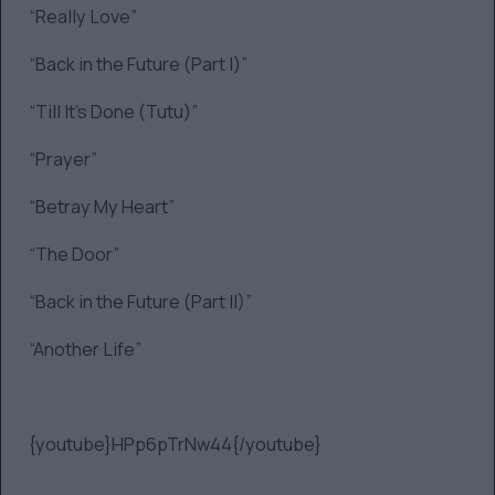
“Really Love”
“Back in the Future (Part I)”
“Till It’s Done (Tutu)”
“Prayer”
“Betray My Heart”
“The Door”
“Back in the Future (Part II)”
“Another Life”
{youtube}HPp6pTrNw44{/youtube}