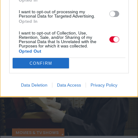
Η χώρα της Νότιας Αμερικής έχει
Opted In
πλούσια παράδοση στα αστυνομικά
I want to opt-out of processing my
Personal Data for Targeted Advertising.
δράματα, στο φανταστικό και στον...
Opted In
Μάνος Νομικός
I want to opt-out of Collection, Use,
Retention, Sale, and/or Sharing of my
Personal Data that Is Unrelated with the
Purposes for which it was collected.
Opted Out
CONFIRM
Data Deletion
Data Access
Privacy Policy
MOVIES & TV SHOWS