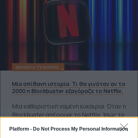
MOVIES & TV SHOWS
Μία απίθανη ιστορία: Τι θα γινόταν αν το
2000 η Blockbuster εξαγόραζε το Netflix;
Μία καθοριστική χαμένη ευκαιρία: Όταν η
Blockbuster απέρριψε το Netflix. Ίσως το
τοπίο της...
Platform -
Do Not Process My Personal Information
Μάνος Νομικός