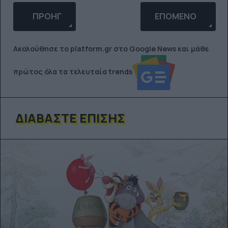
ΠΡΟΗΓΟΎΜΕΝΟ ΆΡΘΡΟ: ΜΙΑ ΟΛΟΚΑΊΝΟΥΡΙΑ ΤΗΛΕΤ
ΕΠΌΜΕΝΟ ΆΡΘΡΟ:
ΠΡΟΗΓ
ΕΠΌΜΕΝΟ
Ακολούθησε το platform.gr στο Google News και μάθε
πρώτος όλα τα τελευταία trends
ΔΙΑΒΆΣΤΕ ΕΠΊΣΗΣ