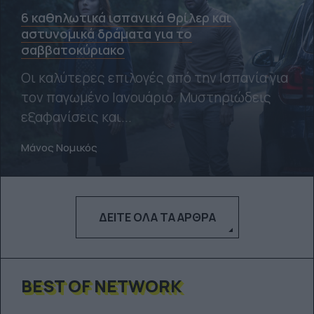
6 καθηλωτικά ισπανικά θρίλερ και
αστυνομικά δράματα για το
σαββατοκύριακο
Οι καλύτερες επιλογές από την Ισπανία για
τον παγωμένο Ιανουάριο. Μυστηριώδεις
εξαφανίσεις και...
Μάνος Νομικός
ΔΕΊΤΕ ΌΛΑ ΤΑ ΆΡΘΡΑ
BEST OF NETWORK