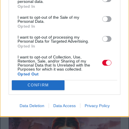
personal data.
Opted In
I want to opt-out of the Sale of my
Personal Data.
Opted In
I want to opt-out of processing my
Personal Data for Targeted Advertising.
Opted In
FEEDS
I want to opt-out of Collection, Use,
Retention, Sale, and/or Sharing of my
Το wedding frenzy της Taylor Swift μας
Personal Data that Is Unrelated with the
δίνει δουλίτσα αυτό το σουκού
Purposes for which it was collected.
Opted Out
By
Δέσποινα Σακελλαρίδη
CONFIRM
03.07.2026
Data Deletion
Data Access
Privacy Policy