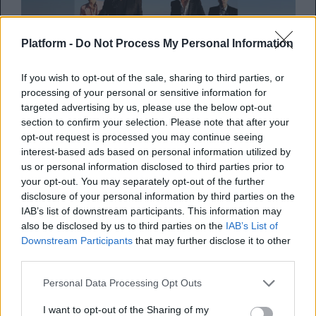
Platform -
Do Not Process My Personal Information
If you wish to opt-out of the sale, sharing to third parties, or
processing of your personal or sensitive information for
targeted advertising by us, please use the below opt-out
PITCHFORK
section to confirm your selection. Please note that after your
FEEDS
opt-out request is processed you may continue seeing
interest-based ads based on personal information utilized by
Οι U2 γύρισαν βίντεο κλιπ σε μπαλκόνι
us or personal information disclosed to third parties prior to
οικιακού σπιτιού στην Πόλη του Μεξικού
your opt-out. You may separately opt-out of the further
disclosure of your personal information by third parties on the
IAB’s list of downstream participants. This information may
By
Αγγελική Λάλου
also be disclosed by us to third parties on the
IAB’s List of
08.07.2026
Downstream Participants
that may further disclose it to other
third parties.
Personal Data Processing Opt Outs
I want to opt-out of the Sharing of my