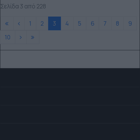
Σελίδα 3 από 228
1
2
3
4
5
6
7
8
9
10