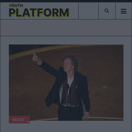
Type 2 or mor
FEEDS