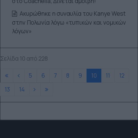
στο Coachella; Δίνεται αμοιβή!
Ακυρώθηκε η συναυλία του Kanye West
στην Πολωνία λόγω «τυπικών και νομικών
λόγων»
Σελίδα 10 από 228
5
6
7
8
9
10
11
12
13
14