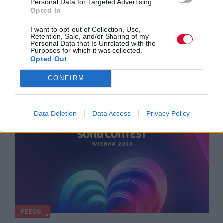
Personal Data for Targeted Advertising.
Opted In
Mythos X Bloody Hawk: Μία νέα limited
συνεργασία που έγινε viral
I want to opt-out of Collection, Use,
Retention, Sale, and/or Sharing of my
Personal Data that Is Unrelated with the
Purposes for which it was collected.
By
Μαρία Παπαδοπούλου
Opted Out
29.04.2026
CONFIRM
Data Deletion
Data Access
Privacy Policy
FEEDS