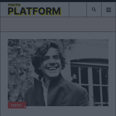
Type 2 or mor
FEEDS