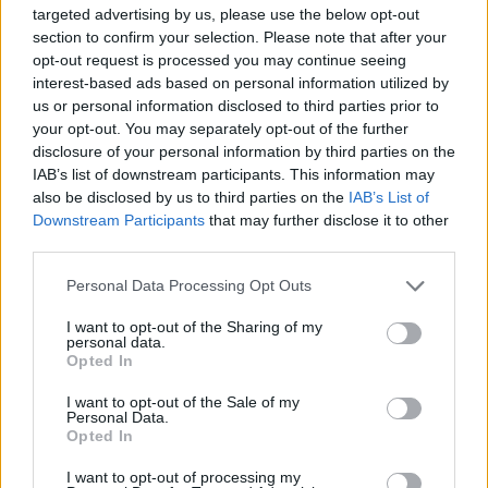
targeted advertising by us, please use the below opt-out
Lana Del Rey - Το “First Light” φέρνει τον
section to confirm your selection. Please note that after your
ήχο του James Bond σε νέα εποχή
opt-out request is processed you may continue seeing
interest-based ads based on personal information utilized by
us or personal information disclosed to third parties prior to
By
Μαρία Παπαδοπούλου
your opt-out. You may separately opt-out of the further
30.04.2026
disclosure of your personal information by third parties on the
IAB’s list of downstream participants. This information may
also be disclosed by us to third parties on the
IAB’s List of
Downstream Participants
that may further disclose it to other
third parties.
Personal Data Processing Opt Outs
I want to opt-out of the Sharing of my
personal data.
Opted In
I want to opt-out of the Sale of my
Personal Data.
Opted In
FEEDS
I want to opt-out of processing my