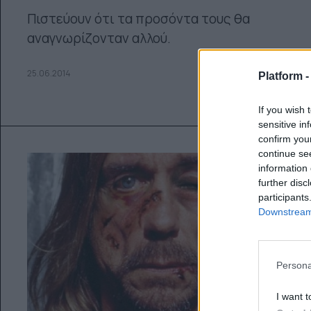
Πιστεύουν ότι τα προσόντα τους θα
αναγνωρίζονταν αλλού.
25.06.2014
Platform 
If you wish 
sensitive in
confirm you
continue se
information 
further disc
participants
Downstream 
Persona
I want t