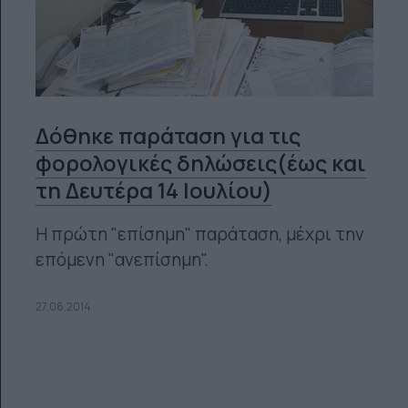
Δόθηκε παράταση για τις
φορολογικές δηλώσεις(έως και
τη Δευτέρα 14 Ιουλίου)
H πρώτη "επίσημη" παράταση, μέχρι την
επόμενη "ανεπίσημη".
27.06.2014