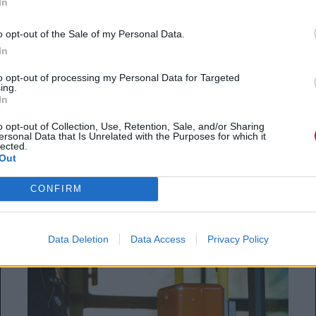
In
Τι επιχείρηση θα ανοίγατε εάν
o opt-out of the Sale of my Personal Data.
είχατε επιδότηση;
In
to opt-out of processing my Personal Data for Targeted
Οι απαντήσεις ίσως να μην είναι οι
ing.
In
αναμενόμενες.
o opt-out of Collection, Use, Retention, Sale, and/or Sharing
ersonal Data that Is Unrelated with the Purposes for which it
21.06.2014
lected.
Out
CONFIRM
Data Deletion
Data Access
Privacy Policy