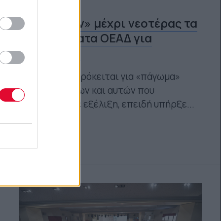
«Παγώνουν» μέχρι νεοτέρας τα
προγράμματα ΟΕΑΔ για
ανέργους;;
Ουσιαστικά, πρόκειται για «πάγωμα»
όλων των έργων και αυτών που
βρίσκονται σε εξέλιξη, επειδή υπήρξε...
Platform team
18.06.2014