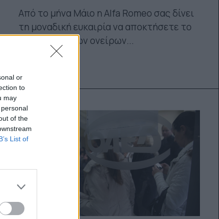
Από το μήνα Μάιο η Alfa Romeo σας δίνει
τη μοναδική ευκαιρία να αποκτήσετε το
αυτοκίνητο των ονείρων...
24.06.2014
sonal or
ection to
ou may
 personal
out of the
 downstream
B’s List of