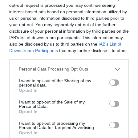
opt-out request is processed you may continue seeing
interest-based ads based on personal information utilized by
us or personal information disclosed to third parties prior to
your opt-out. You may separately opt-out of the further
disclosure of your personal information by third parties on the
IAB’s list of downstream participants. This information may
also be disclosed by us to third parties on the
IAB’s List of
Downstream Participants
that may further disclose it to other
third parties.
Personal Data Processing Opt Outs
I want to opt-out of the Sharing of my
personal data.
Opted In
10 θέσεις πρακτικής άσκησης
I want to opt-out of the Sale of my
στην Εθνική Τράπεζα
Personal Data.
Opted In
Οι ενδιαφερόμενοι βιαστείτε, μέχρι σήμερα
I want to opt-out of processing my
Personal Data for Targeted Advertising.
στις 11:00 π.μ. η προθεσμία
Opted In