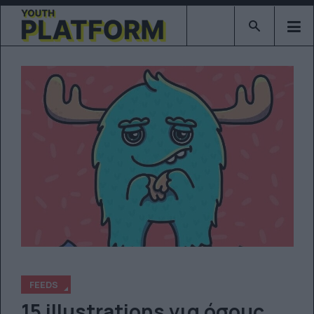
Type 2 or mor
FEEDS
15 illustrations για όσους