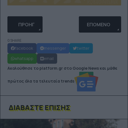
ΠΡΟΗΓΟΎΜΕΝΟ ΆΡΘΡΟ: ΝΈΑ VIRAL ΟΠΤΙΚΉ ΨΕΥΔΑΊ
ΕΠΌΜΕΝΟ ΆΡΘΡΟ: 
ΠΡΟΗΓ
ΕΠΌΜΕΝΟ
0 SHARE
facebook
messenger
twitter
whatsapp
email
Ακολούθησε το platform.gr στο Google News και μάθε
πρώτος όλα τα τελευταία trends
ΔΙΑΒΆΣΤΕ ΕΠΊΣΗΣ