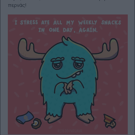
περνάς!