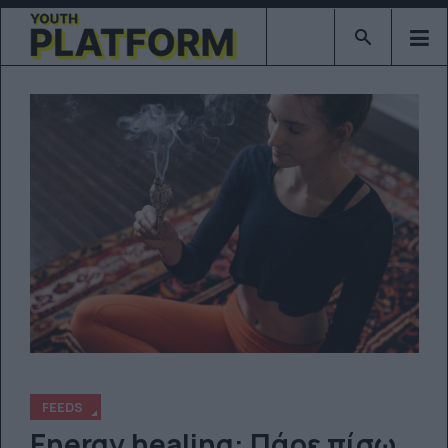
Type 2 or mor
FEEDS
Energy healing: Πάρε πίσω