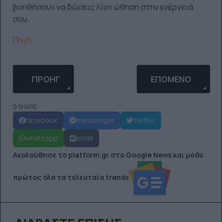
βοηθήσουν να δώσεις λίγη ώθηση στην ενέργειά
σου.
Πηγή
ΠΡΟΗΓΟΎΜΕΝΟ ΆΡΘΡΟ: 8 ΜΑΡΤΊΟΥ:ΓΥΝΑΊΚΕΣ ΜΑΤ
ΕΠΌΜΕΝΟ ΆΡΘΡΟ:
ΠΡΟΗΓ
ΕΠΌΜΕΝΟ
0 SHARE
facebook
messenger
twitter
whatsapp
email
Ακολούθησε το platform.gr στο Google News και μάθε
πρώτος όλα τα τελευταία trends