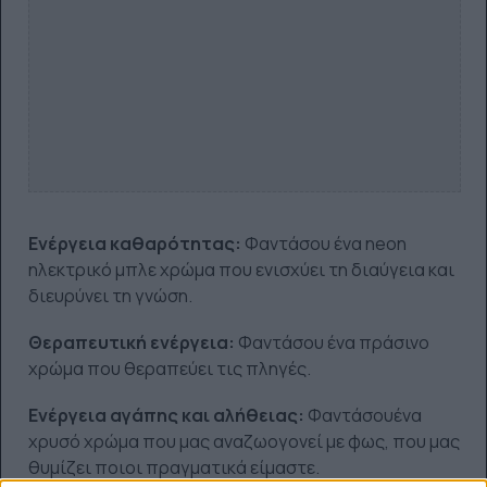
Ενέργεια καθαρότητας:
Φαντάσου ένα neon
ηλεκτρικό μπλε χρώμα που ενισχύει τη διαύγεια και
διευρύνει τη γνώση.
Θεραπευτική ενέργεια:
Φαντάσου ένα πράσινο
χρώμα που θεραπεύει τις πληγές.
Ενέργεια αγάπης και αλήθειας:
Φαντάσουένα
χρυσό χρώμα που μας αναζωογονεί με φως, που μας
θυμίζει ποιοι πραγματικά είμαστε.