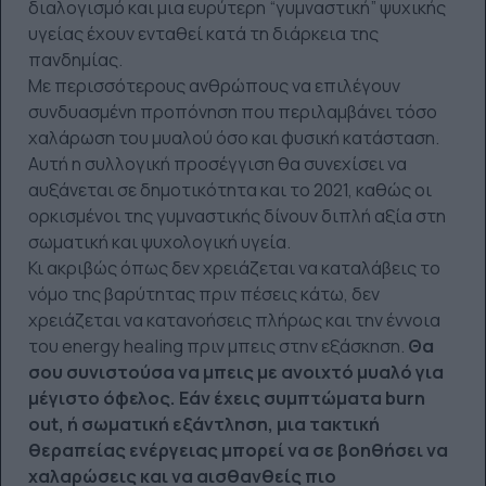
διαλογισμό και μια ευρύτερη “γυμναστική” ψυχικής
υγείας έχουν ενταθεί κατά τη διάρκεια της
πανδημίας.
Με περισσότερους ανθρώπους να επιλέγουν
συνδυασμένη προπόνηση που περιλαμβάνει τόσο
χαλάρωση του μυαλού όσο και φυσική κατάσταση.
Αυτή η συλλογική προσέγγιση θα συνεχίσει να
αυξάνεται σε δημοτικότητα και το 2021, καθώς οι
ορκισμένοι της γυμναστικής δίνουν διπλή αξία στη
σωματική και ψυχολογική υγεία.
Κι ακριβώς όπως δεν χρειάζεται να καταλάβεις το
νόμο της βαρύτητας πριν πέσεις κάτω, δεν
χρειάζεται να κατανοήσεις πλήρως και την έννοια
του energy healing πριν μπεις στην εξάσκηση.
Θα
σου συνιστούσα να μπεις με ανοιχτό μυαλό για
μέγιστο όφελος. Εάν έχεις συμπτώματα burn
out, ή σωματική εξάντληση, μια τακτική
θεραπείας ενέργειας μπορεί να σε βοηθήσει να
χαλαρώσεις και να αισθανθείς πιο