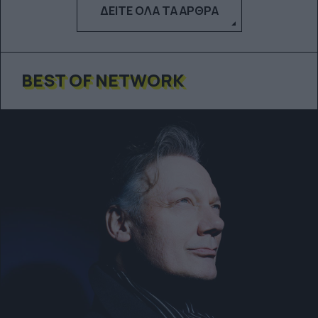
ΔΕΊΤΕ ΌΛΑ ΤΑ ΆΡΘΡΑ
BEST OF NETWORK