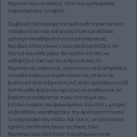
περισσότερο το κάνεις, τόσο πιο γρήγορα θα
παρατηρήσεις τα οφέλη.
Συμβουλή: Κατέγραψε την ακόλουθη πρακτική στο
τηλέφωνό σου και πάτα play όταν χρειάζεσαι
γρήγορη εκκαθάριση ή ενίσχυση ενέργειας.
Ακριβώς όπως κάνεις ντους και βουρτσίζεις τα
δόντια σου κάθε μέρα, θα πρέπει επίσης να
καθαρίζεις τακτικά την ενέργειά σου. Οι
θεραπευτές ενέργειας, προτείνουν να διατηρήσεις
την καλή ενέργεια να ρέει κάνοντας μπάνιο σε
βιολογικά άλατα Epsom ή ροζ αλάτι Ιμαλαΐων για 20
λεπτά κάθε φορά που αρχίζεις να αισθάνεσαι τη
βαρύτητα να σέρνεται πίσω στο σώμα σου.
Επίσης η καύση του φασκόμηλου στο σπίτι, μπορεί
να βοηθήσει να καθαρίσεις την αρνητικότητα από
το ενεργειακό σου πεδίο. Και τέλος, οι κρύσταλλοι
υψηλής απόδοσης έχουν τις δικές τους
θεραπευτικές ιδιότητες που μπορούν να σε