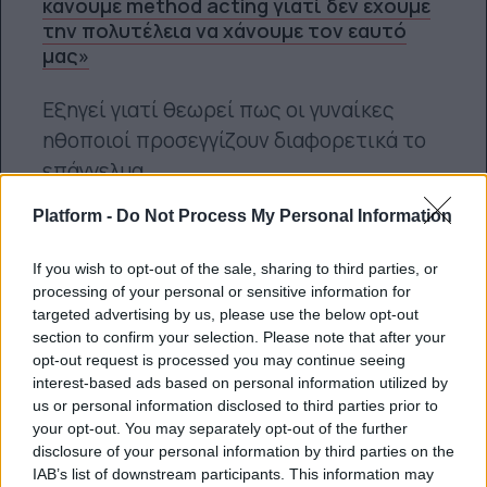
κάνουμε method acting γιατί δεν έχουμε
την πολυτέλεια να χάνουμε τον εαυτό
μας»
Εξηγεί γιατί θεωρεί πως οι γυναίκες
ηθοποιοί προσεγγίζουν διαφορετικά το
επάγγελμα.
Κλέλια Φατούρου
Platform -
Do Not Process My Personal Information
If you wish to opt-out of the sale, sharing to third parties, or
processing of your personal or sensitive information for
targeted advertising by us, please use the below opt-out
ΔΕΊΤΕ ΌΛΑ ΤΑ ΆΡΘΡΑ
section to confirm your selection. Please note that after your
opt-out request is processed you may continue seeing
interest-based ads based on personal information utilized by
us or personal information disclosed to third parties prior to
BEST OF NETWORK
your opt-out. You may separately opt-out of the further
disclosure of your personal information by third parties on the
IAB’s list of downstream participants. This information may