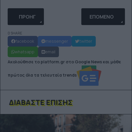
ΠΡΟΗΓΟΎΜΕΝΟ ΆΡΘΡΟ: Η VANS X OPENING CEREMO
ΕΠΌΜΕΝΟ ΆΡΘΡΟ: 
ΠΡΟΗΓ
ΕΠΌΜΕΝΟ
0 SHARE
facebook
messenger
twitter
whatsapp
email
Ακολούθησε το platform.gr στο Google News και μάθε
πρώτος όλα τα τελευταία trends
ΔΙΑΒΆΣΤΕ ΕΠΊΣΗΣ