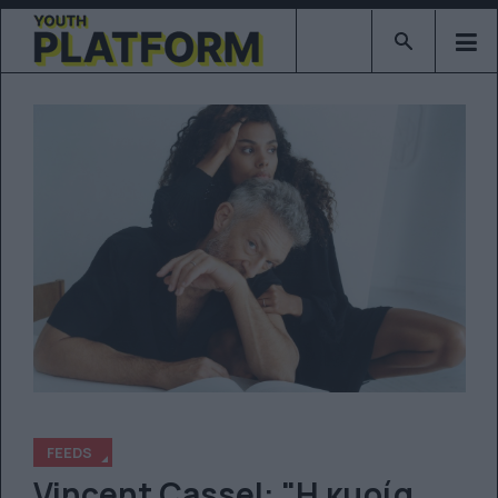
Type 2 or mor
FEEDS
Vincent Cassel: "Η κυρία