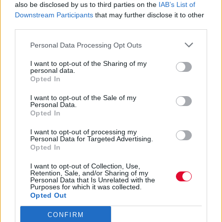
also be disclosed by us to third parties on the
IAB’s List of
Downstream Participants
that may further disclose it to other
third parties.
Personal Data Processing Opt Outs
I want to opt-out of the Sharing of my
personal data.
Opted In
I want to opt-out of the Sale of my
Personal Data.
Opted In
I want to opt-out of processing my
Personal Data for Targeted Advertising.
Opted In
ΔΙΕΘΝΗ ΝΕΑ
I want to opt-out of Collection, Use,
Ο παραγωγός του άλμπουμ "Iowa"
Retention, Sale, and/or Sharing of my
Personal Data that Is Unrelated with the
αποκαλύπτει: «Οι Slipknot ήταν μια ανάσα από
Purposes for which it was collected.
Opted Out
τη διάλυση»
CONFIRM
Μουσικά νέα από την Ελλάδα και τη διεθνή μουσική