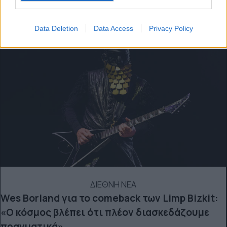
σκηνή
Data Deletion
Data Access
Privacy Policy
ΔΙΕΘΝΗ ΝΕΑ
Wes Borland για το comeback των Limp Bizkit:
«Ο κόσμος βλέπει ότι πλέον διασκεδάζουμε
πραγματικά»