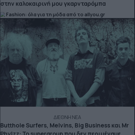
στην καλοκαιρινή μου γκαρνταρόμπα
Fashion: όλα για τη μόδα από το allyou.gr
ΔΙΕΘΝΗ ΝΕΑ
Butthole Surfers, Melvins, Big Business και Mr
Phylzz: Το supergroup που δεν περιμέναμε