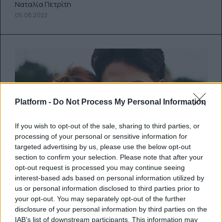
Ναταλία Πετρίτη
05.08.2022
Platform -
Do Not Process My Personal Information
If you wish to opt-out of the sale, sharing to third parties, or
processing of your personal or sensitive information for
targeted advertising by us, please use the below opt-out
section to confirm your selection. Please note that after your
opt-out request is processed you may continue seeing
interest-based ads based on personal information utilized by
us or personal information disclosed to third parties prior to
Όλα όσα πρέπει να γνωρίζεις για
your opt-out. You may separately opt-out of the further
disclosure of your personal information by third parties on the
το dating με ένα non-binary ή
IAB’s list of downstream participants. This information may