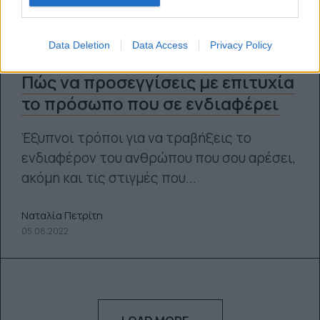
Data Deletion
Data Access
Privacy Policy
Πώς να προσεγγίσεις με επιτυχία
το πρόσωπο που σε ενδιαφέρει
Έξυπνοι τρόποι για να τραβήξεις το
ενδιαφέρον του ανθρώπου που σου αρέσει,
ακόμη και τις στιγμές που...
Ναταλία Πετρίτη
05.08.2022