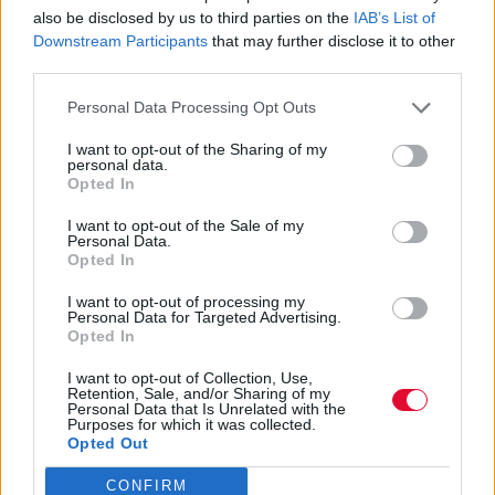
trans άτομο
also be disclosed by us to third parties on the
IAB’s List of
Downstream Participants
that may further disclose it to other
Προτού διευρύνεις τους ορίζοντές σου στο
third parties.
dating, διάβασε όλα τα χρήσιμα tips και τις
Personal Data Processing Opt Outs
πληροφορίες που...
I want to opt-out of the Sharing of my
personal data.
Opted In
Ναταλία Πετρίτη
05.08.2022
I want to opt-out of the Sale of my
Personal Data.
Opted In
I want to opt-out of processing my
Personal Data for Targeted Advertising.
Opted In
I want to opt-out of Collection, Use,
Retention, Sale, and/or Sharing of my
Personal Data that Is Unrelated with the
Purposes for which it was collected.
Opted Out
CONFIRM