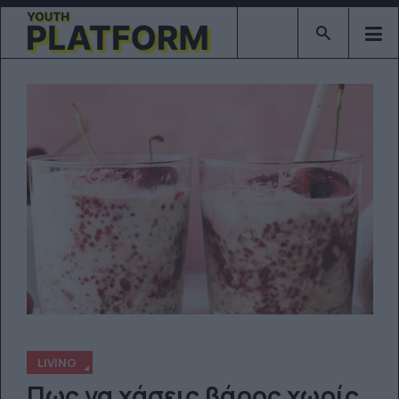
Type 2 or mor
LIVING
Πως να χάσεις βάρος χωρίς