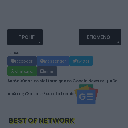
ΠΡΟΗΓΟΎΜΕΝΟ ΆΡΘΡΟ: ΠΌΣΟ ΠΡΈΠΕΙ ΝΑ ΚΡΑΤΆΕΙ
ΕΠΌΜΕΝΟ ΆΡΘΡΟ: 
ΠΡΟΗΓ
ΕΠΌΜΕΝΟ
0 SHARE
facebook
messenger
twitter
whatsapp
email
Ακολούθησε το platform.gr στο Google News και μάθε
πρώτος όλα τα τελευταία trends
BEST OF NETWORK