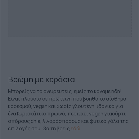
Bρώμη με κεράσια
Μπορείς να το ονειρευτείς, εμείς το κάναμε ήδη!
Είναι πλούσιο σε πρωτεϊνη που βοηθά το αίσθημα
κορεσμού, vegan και χωρίς γλουτένη. ιδανικό για
ένα Κυριακάτικο πρωϊνό, περιέχει vegan γιαούρτι,
σπόρους chia, λιναρόσπορους και φυτικό γάλα της
επιλογής σου. Θα τη βρεις
εδώ
.