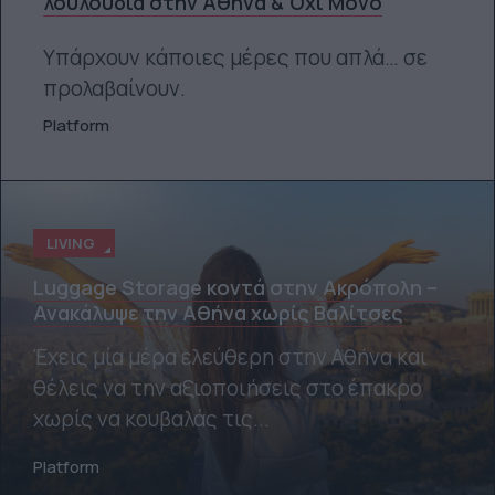
λουλούδια στην Αθήνα & Όχι Μόνο
Υπάρχουν κάποιες μέρες που απλά… σε
προλαβαίνουν.
Platform
LIVING
Luggage Storage κοντά στην Ακρόπολη –
Ανακάλυψε την Αθήνα χωρίς Βαλίτσες
Έχεις μία μέρα ελεύθερη στην Αθήνα και
θέλεις να την αξιοποιήσεις στο έπακρο
χωρίς να κουβαλάς τις...
Platform