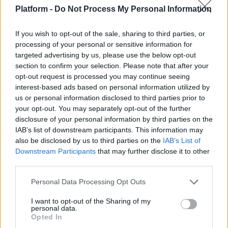
Platform -
Do Not Process My Personal Information
If you wish to opt-out of the sale, sharing to third parties, or
processing of your personal or sensitive information for
targeted advertising by us, please use the below opt-out
section to confirm your selection. Please note that after your
opt-out request is processed you may continue seeing
interest-based ads based on personal information utilized by
us or personal information disclosed to third parties prior to
your opt-out. You may separately opt-out of the further
disclosure of your personal information by third parties on the
IAB’s list of downstream participants. This information may
also be disclosed by us to third parties on the
IAB’s List of
Downstream Participants
that may further disclose it to other
third parties.
SHOPPING
Personal Data Processing Opt Outs
Τα βασικά κομμάτια της capsule καλοκαιρινής
γκαρνταρόμπας
I want to opt-out of the Sharing of my
personal data.
Opted In
Fashion: όλα για τη μόδα από το allyou.gr