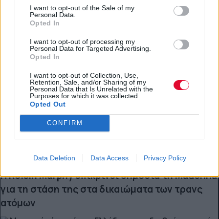
I want to opt-out of the Sale of my
Personal Data.
Opted In
I want to opt-out of processing my
Personal Data for Targeted Advertising.
Opted In
I want to opt-out of Collection, Use,
Retention, Sale, and/or Sharing of my
Personal Data that Is Unrelated with the
Purposes for which it was collected.
Opted Out
CONFIRM
Data Deletion
Data Access
Privacy Policy
ΔΙΕΘΝΗ ΝΕΑ
Η Róisín Murphy επικρίνει δημόσια τη Madonna
για τη στάση της στα δικαιώματα των τρανς
ατόμων