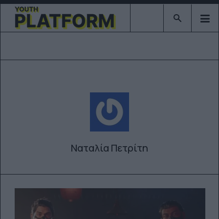
Type 2 or mor
Ναταλία Πετρίτη