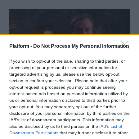
Platform -
Do Not Process My Personal Information
If you wish to opt-out of the sale, sharing to third parties, or
processing of your personal or sensitive information for
targeted advertising by us, please use the below opt-out
Ο “Draco Malfoy” παίζει
section to confirm your selection. Please note that after your
opt-out request is processed you may continue seeing
Hogwarts Legacy και
interest-based ads based on personal information utilized by
ετοιμαστείτε να συγκινηθείτε
us or personal information disclosed to third parties prior to
your opt-out. You may separately opt-out of the further
μαζί του
disclosure of your personal information by third parties on the
IAB’s list of downstream participants. This information may
Ο ηθοποιός Tom Felton δοκιμάζεται στο
also be disclosed by us to third parties on the
IAB’s List of
Downstream Participants
that may further disclose it to other
video game από το σύμπαν του Harry Potter