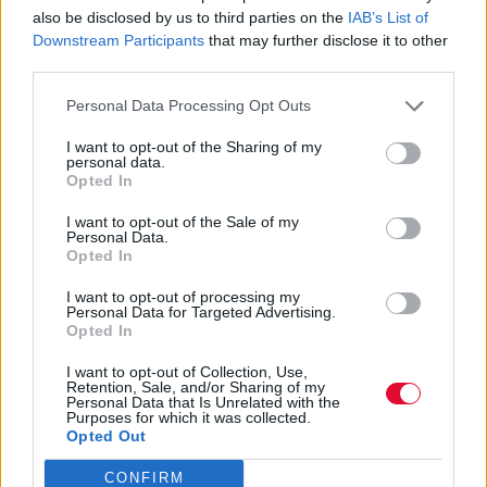
also be disclosed by us to third parties on the
IAB’s List of
Οι ερωτικές σχέσεις που θα ξεκινήσεις όσο
Downstream Participants
that may further disclose it to other
σπουδάζεις είναι μερικές από τις πιο
third parties.
καθοριστικές της ζωής...
Personal Data Processing Opt Outs
I want to opt-out of the Sharing of my
Ναταλία Πετρίτη
personal data.
03.03.2022
Opted In
I want to opt-out of the Sale of my
Personal Data.
Opted In
I want to opt-out of processing my
Personal Data for Targeted Advertising.
Opted In
I want to opt-out of Collection, Use,
Retention, Sale, and/or Sharing of my
Personal Data that Is Unrelated with the
Purposes for which it was collected.
Opted Out
CONFIRM