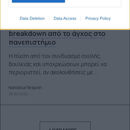
Data Deletion
Data Access
Privacy Policy
Πώς να μην πάθεις mental
breakdown από το άγχος στο
πανεπιστήμιο
Η πίεση από τον συνδυασμό σχολής,
δουλειάς και υποχρεώσεων μπορεί να
περιοριστεί, αν ακολουθήσεις με...
Ναταλία Πετρίτη
28.02.2022