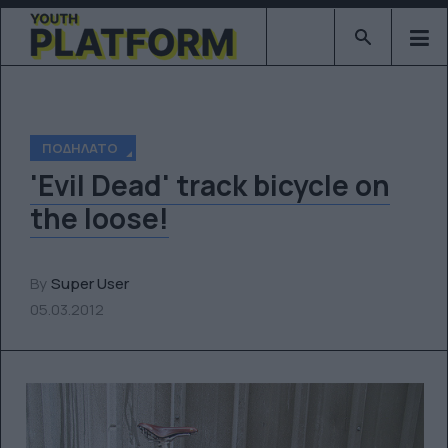
Type 2 or mor
ΠΟΔΉΛΑΤΟ
'Evil Dead' track bicycle on
the loose!
By
Super User
05.03.2012