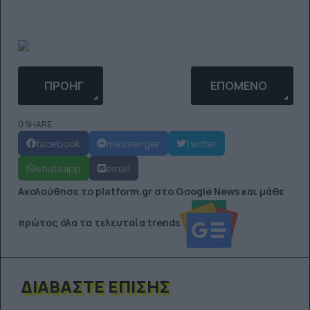
ΠΡΟΗΓΟΎΜΕΝΟ ΆΡΘΡΟ: O DANNY MACASKILL ΕΠΙΣ
ΕΠΌΜΕΝΟ ΆΡΘΡΟ: 
ΠΡΟΗΓ
ΕΠΌΜΕΝΟ
0 SHARE
facebook
messenger
twitter
whatsapp
email
Ακολούθησε το platform.gr στο Google News και μάθε
πρώτος όλα τα τελευταία trends
ΔΙΑΒΆΣΤΕ ΕΠΊΣΗΣ