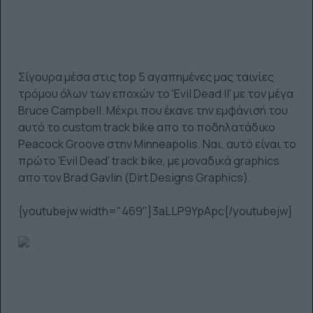
Σίγουρα μέσα στις top 5 αγαπημένες μας ταινίες
τρόμου όλων των εποχών το 'Evil Dead II' με τον μέγα
Bruce Campbell. Μέχρι που έκανε την εμφάνισή του
αυτό το custom track bike απο το ποδηλατάδικο
Peacock Groove στην Minneapolis. Ναι, αυτό είναι το
πρώτο 'Evil Dead' track bike, με μοναδικά graphics
απο τον Brad Gavlin (Dirt Designs Graphics).
{youtubejw width="469"}3aLLP9YpApc{/youtubejw}