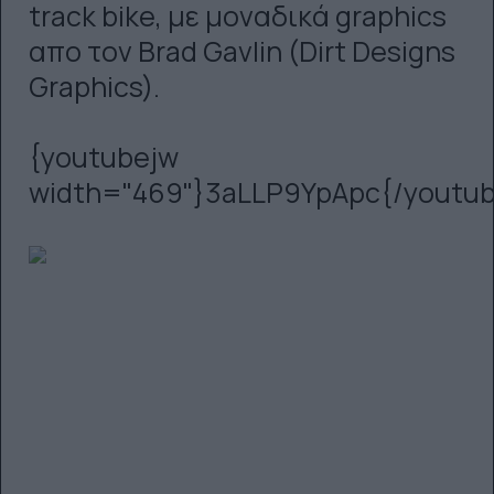
track bike, με μοναδικά graphics
απο τον Brad Gavlin (Dirt Designs
Graphics).
{youtubejw
width="469"}3aLLP9YpApc{/youtub