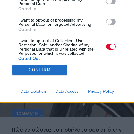
Personal Data.
Στο πετάλι, και όλα φαίνονται σωστά.
Opted In
Platform team
I want to opt-out of processing my
Personal Data for Targeted Advertising.
Opted In
I want to opt-out of Collection, Use,
Retention, Sale, and/or Sharing of my
Personal Data that Is Unrelated with the
Purposes for which it was collected.
Opted Out
CONFIRM
Data Deletion
Data Access
Privacy Policy
ΠΟΔΉΛΑΤΟ
Πώς να σώσεις το ποδήλατό σου από την