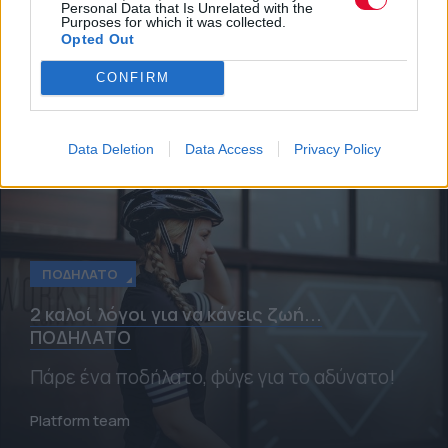
Personal Data that Is Unrelated with the
Τα αποτελέσματα νέων μελετών μας
Purposes for which it was collected.
Opted Out
προτρέπουν να ξεκινήσουμε τις
ορθοπεταλιές.
CONFIRM
Platform team
Data Deletion
Data Access
Privacy Policy
ΠΟΔΉΛΑΤΟ
2 καλοί λόγοι για να κάνεις ζωή...
ΠΟΔΗΛΑΤΟ
Πάρε ένα ποδήλατο, φύγε για το αδύνατο!
Platform team