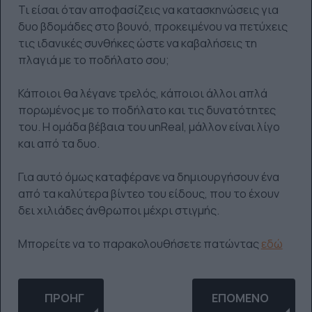
Τι είσαι όταν αποφασίζεις να κατασκηνώσεις για
δυο βδομάδες στο βουνό, προκειμένου να πετύχεις
τις ιδανικές συνθήκες ώστε να καβαλήσεις τη
πλαγιά με το ποδήλατο σου;
Κάποιοι θα λέγανε τρελός, κάποιοι άλλοι απλά
πορωμένος με το ποδήλατο και τις δυνατότητες
του. Η ομάδα βέβαια του unReal, μάλλον είναι λίγο
και από τα δυο.
Για αυτό όμως καταφέρανε να δημιουργήσουν ένα
από τα καλύτερα βίντεο του είδους, που το έχουν
δει χιλιάδες άνθρωποι μέχρι στιγμής.
Μπορείτε να το παρακολουθήσετε πατώντας
εδώ
ΠΡΟΗΓΟΎΜΕΝΟ ΆΡΘΡΟ: H VOLVO ΚΆΝΕΙ ΤΟΥΣ ΠΟ
ΕΠΌΜΕΝΟ ΆΡΘΡΟ: 
ΠΡΟΗΓ
ΕΠΌΜΕΝΟ