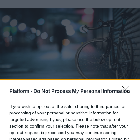
Platform -
Do Not Process My Personal Information
ΠΟΔΉΛΑΤΟ
If you wish to opt-out of the sale, sharing to third parties, or
Τι να προσέχεις όταν κάνεις ποδήλατο
processing of your personal or sensitive information for
στην πόλη
targeted advertising by us, please use the below opt-out
section to confirm your selection. Please note that after your
Tips για κάνεις βόλτες με ασφάλεια!
opt-out request is processed you may continue seeing
interest-based ads based on personal information utilized by