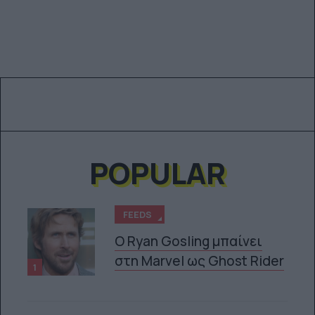
POPULAR
FEEDS
Ο Ryan Gosling μπαίνει
στη Marvel ως Ghost Rider
1