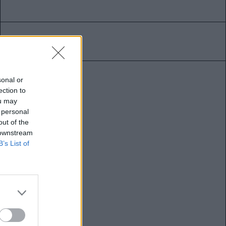
sonal or
ection to
ou may
 personal
out of the
 downstream
B’s List of