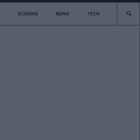
Type 2 o
SCREENS
BEING
TECH