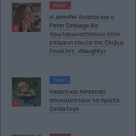
FEEDS
Η Jennifer Aniston και ο
Peter Dinklage θα
2
πρωταγωνιστήσουν στην
επόμενη ταινία της Ολίβια
Γουάιλντ, «Naughty»
TECH
Hasbro και Nintendo
αποκαλύπτουν τα πρώτα
3
Zelda toys