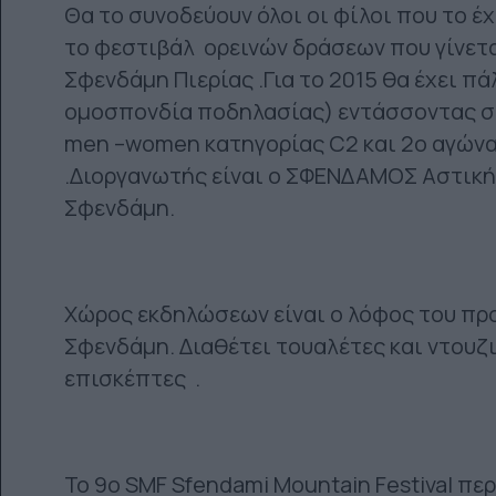
Θα το συνοδεύουν όλοι οι φίλοι που το έ
το φεστιβάλ ορεινών δράσεων που γίνετα
Σφενδάμη Πιερίας .Για το 2015 θα έχει π
ομοσπονδία ποδηλασίας) εντάσσοντας στ
men –women κατηγορίας C2 και 2ο αγών
.Διοργανωτής είναι o ΣΦΕΝΔΑΜΟΣ Αστική 
Σφενδάμη.
Xώρος εκδηλώσεων είναι ο λόφος του προ
Σφενδάμη. Διαθέτει τουαλέτες και ντουζι
επισκέπτες .
Το 9ο SMF Sfendami Mountain Festival πε