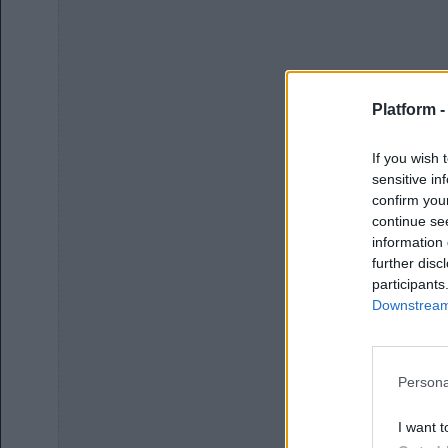
Platform 
If you wish 
sensitive in
confirm you
continue se
information 
further disc
participants
Downstream 
Persona
I want t