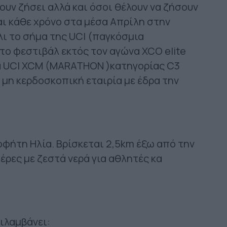
χουν ζήσει αλλά και όσοι θέλουν να ζήσουν
ι κάθε χρόνο στα μέσα Απρίλη στην
άλι το σήμα της UCI (παγκόσμια
ο φεστιβάλ εκτός τον αγώνα XCO elite
α UCI XCM (MARATHON )κατηγορίας C3
μη κερδοσκοπική εταιρία με έδρα την
φήτη Ηλία. Bρίσκεται 2,5km έξω από την
έρες με ζεστά νερά για αθλητές κα
ριλαμβάνει: