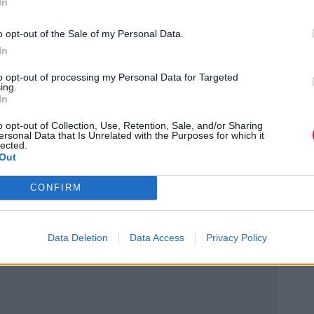
In
o opt-out of the Sale of my Personal Data.
In
to opt-out of processing my Personal Data for Targeted
 μέτρα υψομετρική διαφορά
ing.
In
μέτρα υψομετρική διαφορά
o opt-out of Collection, Use, Retention, Sale, and/or Sharing
ersonal Data that Is Unrelated with the Purposes for which it
lected.
ίας 3-12 ετών
Out
CONFIRM
Data Deletion
Data Access
Privacy Policy