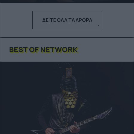
ΔΕΊΤΕ ΌΛΑ ΤΑ ΆΡΘΡΑ
BEST OF NETWORK