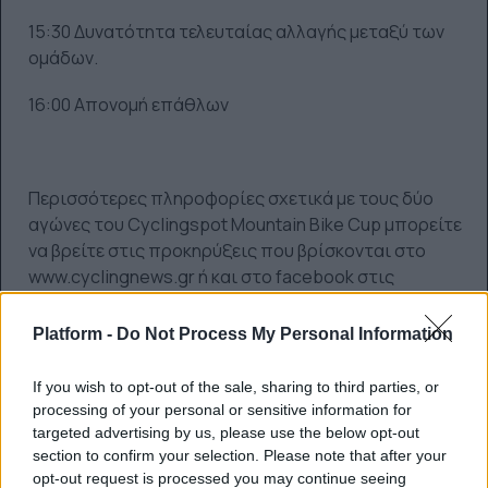
15:30 Δυνατότητα τελευταίας αλλαγής μεταξύ των
ομάδων.
16:00 Απονομή επάθλων
Περισσότερες πληροφορίες σχετικά με τους δύο
αγώνες του Cyclingspot Mountain Bike Cup μπορείτε
να βρείτε στις προκηρύξεις που βρίσκονται στο
www.cyclingnews.gr ή και στο facebook στις
προσεχείς εκδηλώσεις του Cyclingspot,
https://www.facebook.com/Cyclingspot/events
Platform -
Do Not Process My Personal Information
If you wish to opt-out of the sale, sharing to third parties, or
processing of your personal or sensitive information for
targeted advertising by us, please use the below opt-out
section to confirm your selection. Please note that after your
ΠΡΟΗΓΟΎΜΕΝΟ ΆΡΘΡΟ: TΟ ΠΟΛΥΑΝΑΜΕΝΌΜΕΝΟ MOU
ΕΠΌΜΕΝΟ ΆΡΘΡΟ: 
ΠΡΟΗΓ
ΕΠΌΜΕΝΟ
opt-out request is processed you may continue seeing