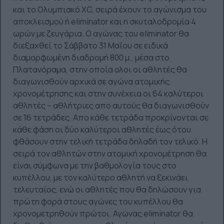
και το Ολυμπιακό XC, σειρά έχουν το αγώνισμα του
αποκλεισμού ή eliminator και η σκυταλοδρομία 4
ωρών με ζευγάρια. Ο αγώνας του eliminator θα
διεξαχθεί το Σάββατο 31 Μαΐου σε ειδικά
διαμορφωμένη διαδρομή 800 μ., μέσα στο
Πλατανόραμα, στην οποία ολοι οι αθλητές θα
διαγωνισθούν αρχικά σε αγώνα ατομικής
χρονομέτρησης και στην συνέχεια οι 64 καλύτεροι
αθλητές – αθλήτριες απο αυτούς θα διαγωνισθούν
σε 16 τετράδες. Απο κάθε τετράδα προκρίνονται σε
κάθε φάση οι δύο καλύτεροι αθλητές έως ότου
φθάσουν στην τελική τετράδα δηλαδή τον τελικό. Η
σειρά τον αθλητών στην ατομική χρονομέτρηση θα
είναι σύμφωνα με την βαθμολογία τους στο
κυπέλλου, με τον καλύτερο αθλητή να ξεκινάει
τελευταίος, ενώ οι αθλητές που θα δηλώσουν για
πρώτη φορά στους αγώνες του κυπέλλου θα
χρονομετρηθούν πρώτοι. Αγώνας eliminator θα