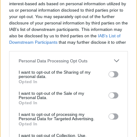
interest-based ads based on personal information utilized by
0 SHARE
us or personal information disclosed to third parties prior to
your opt-out. You may separately opt-out of the further
facebook
messenger
twitter
disclosure of your personal information by third parties on the
whatsapp
email
IAB’s list of downstream participants. This information may
also be disclosed by us to third parties on the
IAB’s List of
Ακολούθησε το platform.gr στο Google News και μάθε
Downstream Participants
that may further disclose it to other
third parties.
πρώτος όλα τα τελευταία trends
Personal Data Processing Opt Outs
I want to opt-out of the Sharing of my
personal data.
ΔΙΑΒΆΣΤΕ ΕΠΊΣΗΣ
Opted In
I want to opt-out of the Sale of my
Personal Data.
Opted In
I want to opt-out of processing my
Personal Data for Targeted Advertising.
Opted In
I want to opt-out of Collection, Use,