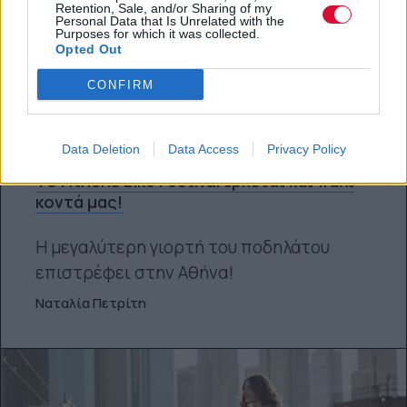
Retention, Sale, and/or Sharing of my
Personal Data that Is Unrelated with the
Purposes for which it was collected.
Opted Out
CONFIRM
ΠΟΔΉΛΑΤΟ
Data Deletion
Data Access
Privacy Policy
Το Athens Bike Festival έρχεται και πάλι
κοντά μας!
Η μεγαλύτερη γιορτή του ποδηλάτου
επιστρέφει στην Αθήνα!
Ναταλία Πετρίτη