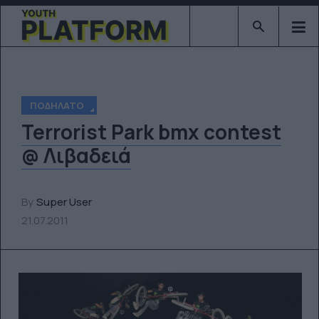
Type 2 or mor
ΠΟΔΉΛΑΤΟ
Terrorist Park bmx contest
@ Λιβαδειά
By
Super User
21.07.2011