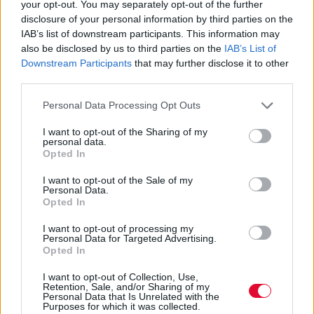
your opt-out. You may separately opt-out of the further
disclosure of your personal information by third parties on the
IAB’s list of downstream participants. This information may
ΠΟΔΉΛΑΤΟ
also be disclosed by us to third parties on the
IAB’s List of
Downstream Participants
that may further disclose it to other
Το Athens Bike Festival έρχεται και πάλι
third parties.
κοντά μας!
Personal Data Processing Opt Outs
Η μεγαλύτερη γιορτή του ποδηλάτου
I want to opt-out of the Sharing of my
επιστρέφει στην Αθήνα!
personal data.
Opted In
Ναταλία Πετρίτη
I want to opt-out of the Sale of my
Personal Data.
Opted In
I want to opt-out of processing my
Personal Data for Targeted Advertising.
Opted In
I want to opt-out of Collection, Use,
Retention, Sale, and/or Sharing of my
Personal Data that Is Unrelated with the
Purposes for which it was collected.