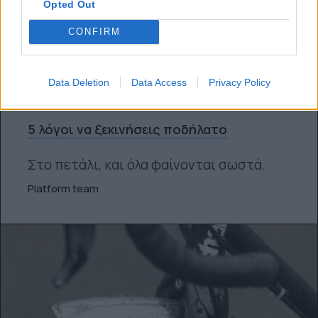
Opted Out
CONFIRM
Data Deletion
Data Access
Privacy Policy
ΠΟΔΉΛΑΤΟ
5 λόγοι να ξεκινήσεις ποδήλατο
Στο πετάλι, και όλα φαίνονται σωστά.
Platform team