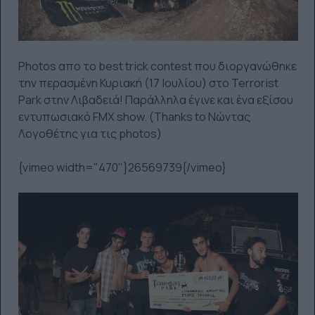
Photos απο το best trick contest που διοργανώθηκε
την περασμένη Κυριακή (17 Ιουλίου) στο Terrorist
Park στην Λιβαδειά! Παράλληλα έγινε και ένα εξίσου
εντυπωσιακό FMX show. (Thanks to Νώντας
Λογοθέτης για τις photos)
{vimeo width="470"}26569739{/vimeo}