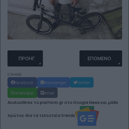
ΠΡΟΗΓΟΎΜΕΝΟ ΆΡΘΡΟ: MOUNTAIN BIKERS ΣΏΖΟ
ΕΠΌΜΕΝΟ ΆΡΘΡΟ: 
ΠΡΟΗΓ
ΕΠΌΜΕΝΟ
0 SHARE
facebook
messenger
twitter
whatsapp
email
Ακολούθησε το platform.gr στο Google News και μάθε
πρώτος όλα τα τελευταία trends