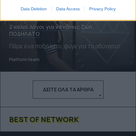
Data Deletion
Data Access
Privacy Policy
ΠΟΔΉΛΑΤΟ
2 καλοί λόγοι για να κάνεις ζωή...
ΠΟΔΗΛΑΤΟ
Πάρε ένα ποδήλατο, φύγε για το αδύνατο!
Platform team
ΔΕΊΤΕ ΌΛΑ ΤΑ ΆΡΘΡΑ
BEST OF NETWORK