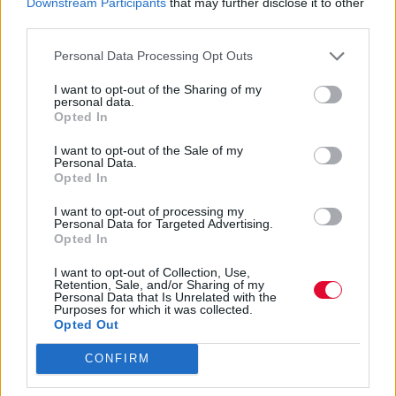
Downstream Participants
that may further disclose it to other
third parties.
Personal Data Processing Opt Outs
I want to opt-out of the Sharing of my
personal data.
ΠΟΔΉΛΑΤΟ
Opted In
Να γιατί πρέπει να πηγαίνεις στη δουλειά
I want to opt-out of the Sale of my
Personal Data.
με το ποδήλατο
Opted In
I want to opt-out of processing my
Τα αποτελέσματα νέων μελετών μας
Personal Data for Targeted Advertising.
προτρέπουν να ξεκινήσουμε τις
Opted In
ορθοπεταλιές.
I want to opt-out of Collection, Use,
Retention, Sale, and/or Sharing of my
Platform team
Personal Data that Is Unrelated with the
Purposes for which it was collected.
Opted Out
CONFIRM