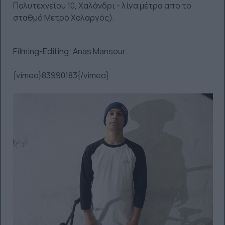
Πολυτεχνείου 10, Χαλάνδρι - λίγα μέτρα απο το
σταθμό Μετρό Χολαργός).
Filming-Editing: Anas Mansour.
{vimeo}83990183{/vimeo}