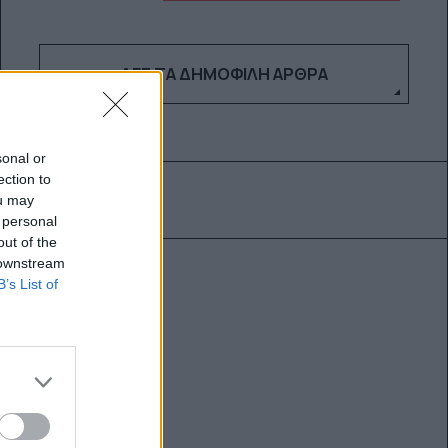
ΔΕΣ ΤΑ ΔΗΜΟΦΙΛΉ ΆΡΘΡΑ
sonal or
ection to
ou may
 personal
out of the
 downstream
B’s List of