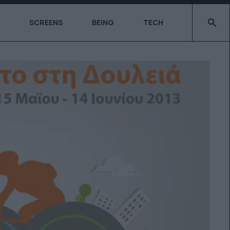
Type 2 o
SCREENS
BEING
TECH