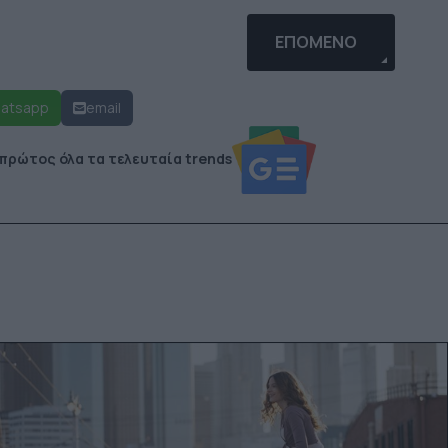
Υ CUSTOM FIXED GEAR ΠΟΔΉΛΑΤΟ!
ΕΠΌΜΕΝΟ ΆΡΘΡΟ: CRI
ΕΠΌΜΕΝΟ
atsapp
email
 πρώτος όλα τα τελευταία trends