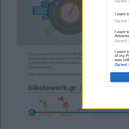
Opted 
I want t
Opted 
I want 
Advertis
Opted 
I want t
of my P
was col
Opted 