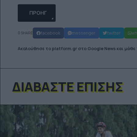
ΠΡΟΗΓΟΎΜΕΝΟ ΆΡΘΡΟ: ΦΤΙΆΞΕ ΤΟ ΔΙΚΌ ΣΟ
ΠΡΟΗΓ
facebook
messenger
twitter
wh
0 SHARE
Ακολούθησε το platform.gr στο Google News και μάθε
ΔΙΑΒΆΣΤΕ ΕΠΊΣΗΣ