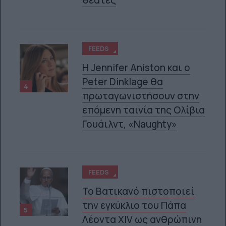
θεατές
FEEDS
Η Jennifer Aniston και ο
Peter Dinklage θα
4
πρωταγωνιστήσουν στην
επόμενη ταινία της Ολίβια
Γουάιλντ, «Naughty»
FEEDS
Το Βατικανό πιστοποιεί
την εγκύκλιο του Πάπα
5
Λέοντα XIV ως ανθρώπινη