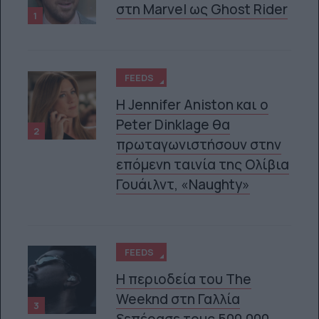
στη Marvel ως Ghost Rider
1
FEEDS
Η Jennifer Aniston και ο
Peter Dinklage θα
2
RYMAINIA #FOLLOWED (EP.2 / ΕΛΛΗΝΙΚΟΊ ΥΠΌΤΙΤΛΟΙ)
πρωταγωνιστήσουν στην
επόμενη ταινία της Ολίβια
Γουάιλντ, «Naughty»
FEEDS
Η περιοδεία του The
Weeknd στη Γαλλία
3