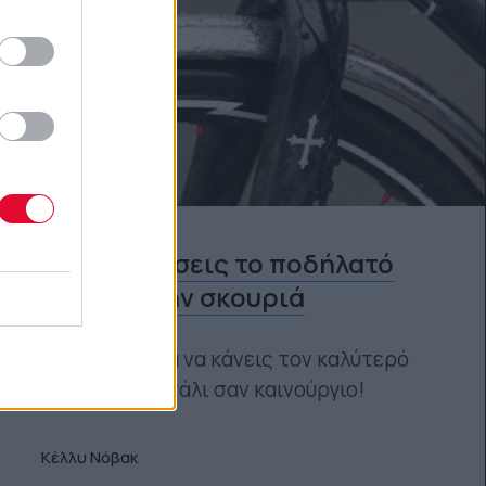
ΠΟΔΉΛΑΤΟ
Πώς να σώσεις το ποδήλατό
σου από την σκουριά
Βήμα-βήμα για να κάνεις τον καλύτερό
σου φίλο και πάλι σαν καινούργιο!
Κέλλυ Νόβακ