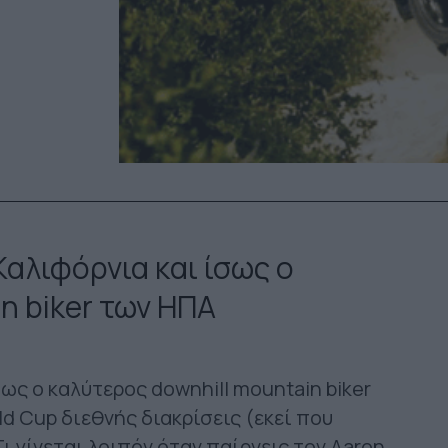
Καλιφόρνια και ίσως ο
n biker των ΗΠΑ
σως ο καλύτερος downhill mountain biker
ld Cup διεθνής διακρίσεις (εκεί που
ι γίνεται λοιπόν όταν παίρνεις τον Aaron