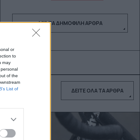
ΔΕΣ ΤΑ ΔΗΜΟΦΙΛΉ ΆΡΘΡΑ
sonal or
ection to
ou may
 personal
out of the
 downstream
B’s List of
ΔΕΊΤΕ ΌΛΑ ΤΑ ΆΡΘΡΑ