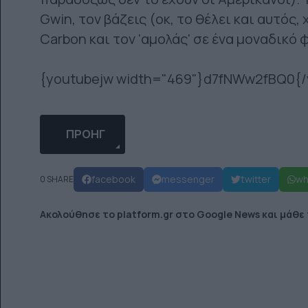
Gwin, τον βάζεις (οκ, το θέλει και αυτός,
Carbon και τον 'αμολάς' σε ένα μοναδικό φ
{youtubejw width="469"}d7fNWw2fBQ0{/
ΠΡΟΗΓΟΎΜΕΝΟ ΆΡΘΡΟ: BAF CREW: ZOSXA TRI
ΠΡΟΗΓ
facebook
messenger
twitter
wh
0 SHARE
Ακολούθησε το platform.gr στο Google News και μάθε