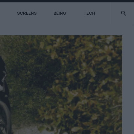
Type 2 o
SCREENS
BEING
TECH