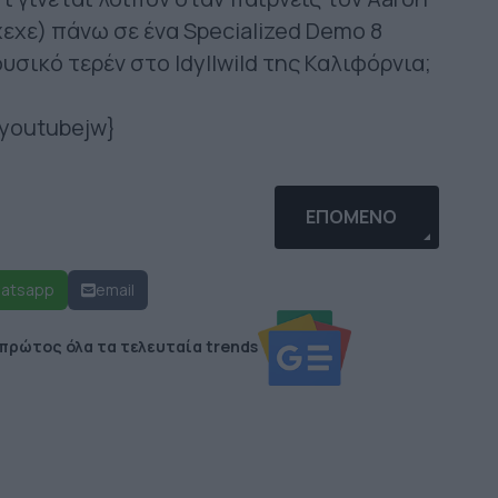
 χεχε) πάνω σε ένα Specialized Demo 8
υσικό τερέν στο Idyllwild της Καλιφόρνια;
youtubejw}
P ΣΕ ΒΌΛΟ ΚΑΙ ΘΕΣΣΑΛΟΝΊΚΗ (VIDEO)
ΕΠΌΜΕΝΟ ΆΡΘΡΟ: HAR
ΕΠΌΜΕΝΟ
atsapp
email
 πρώτος όλα τα τελευταία trends