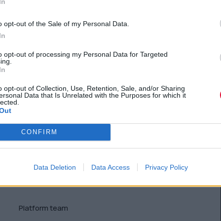
In
o opt-out of the Sale of my Personal Data.
In
to opt-out of processing my Personal Data for Targeted
ing.
In
o opt-out of Collection, Use, Retention, Sale, and/or Sharing
ersonal Data that Is Unrelated with the Purposes for which it
ΠΟΔΉΛΑΤΟ
lected.
Out
5 λόγοι να ξεκινήσεις ποδήλατο
CONFIRM
Στο πετάλι, και όλα φαίνονται σωστά.
Data Deletion
Data Access
Privacy Policy
Platform team