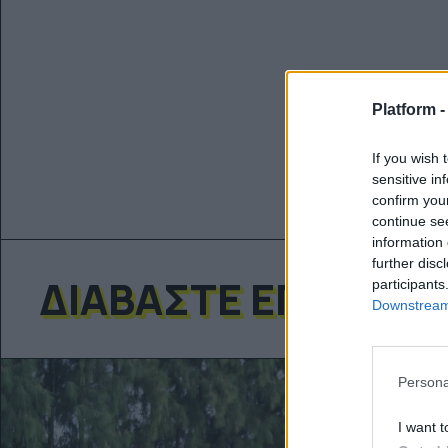
Platform 
If you wish 
sensitive in
confirm you
continue se
information 
further disc
ΔΙΑΒΆΣΤΕ ΕΠΊΣΗΣ
participants
Downstream 
Persona
I want t