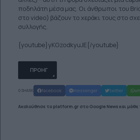
ποδηλάτη μέσα μας. Οι άνθρωποι του Bric
στο video) βάζουν το χεράκι τους στο σχ
συλλογής.
{youtube}yKGzodkyuJE{/youtube}
ΠΡΟΗΓΟΎΜΕΝΟ ΆΡΘΡΟ: 'MURDER OF COURIERS
ΠΡΟΗΓ
facebook
messenger
twitter
wh
0 SHARE
Ακολούθησε το platform.gr στο Google News και μάθε