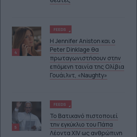
θεατές
FEEDS
Η Jennifer Aniston και ο
Peter Dinklage θα
4
πρωταγωνιστήσουν στην
επόμενη ταινία της Ολίβια
Γουάιλντ, «Naughty»
FEEDS
Το Βατικανό πιστοποιεί
την εγκύκλιο του Πάπα
5
Λέοντα XIV ως ανθρώπινη