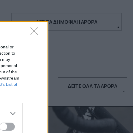
ΔΕΣ ΤΑ ΔΗΜΟΦΙΛΉ ΆΡΘΡΑ
sonal or
ection to
ou may
 personal
out of the
 downstream
B’s List of
ΔΕΊΤΕ ΌΛΑ ΤΑ ΆΡΘΡΑ