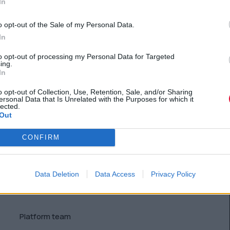
In
o opt-out of the Sale of my Personal Data.
In
to opt-out of processing my Personal Data for Targeted
ing.
In
o opt-out of Collection, Use, Retention, Sale, and/or Sharing
ersonal Data that Is Unrelated with the Purposes for which it
ΠΟΔΉΛΑΤΟ
lected.
Out
5 λόγοι να ξεκινήσεις ποδήλατο
CONFIRM
Στο πετάλι, και όλα φαίνονται σωστά.
Data Deletion
Data Access
Privacy Policy
Platform team