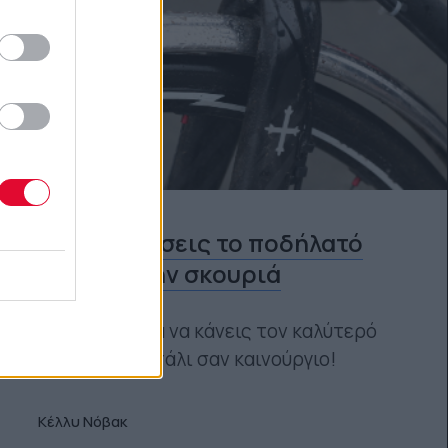
ΠΟΔΉΛΑΤΟ
Πώς να σώσεις το ποδήλατό
σου από την σκουριά
Βήμα-βήμα για να κάνεις τον καλύτερό
σου φίλο και πάλι σαν καινούργιο!
Κέλλυ Νόβακ