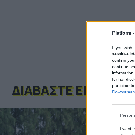
Platform 
If you wish 
sensitive in
confirm you
continue se
information 
further disc
ΔΙΑΒΆΣΤΕ ΕΠΊΣΗΣ
participants
Downstream 
Persona
I want t