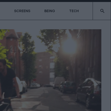
Type 2 o
SCREENS
BEING
TECH