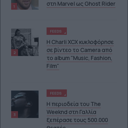
στη Marvel ως Ghost Rider
1
FEEDS
H Charli XCX κυκλοφόρησε
σε βίντεο το Camera από
2
το album "Music, Fashion,
D BULL MINI DROME ΣΕ ΜΌΝΤΡΕΑΛ ΚΑΙ ΤΟΡΌΝΤΟ
Film"
FEEDS
Η περιοδεία του The
Weeknd στη Γαλλία
3
ξεπέρασε τους 500.000