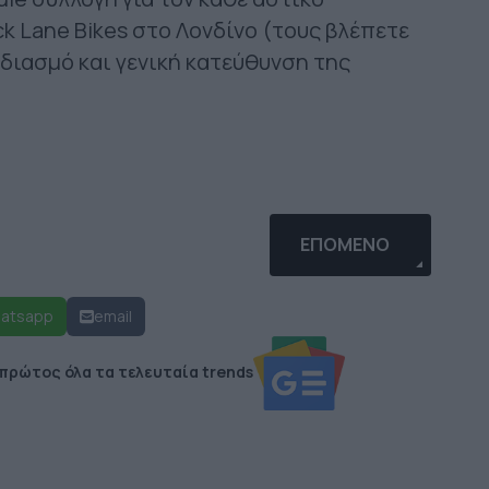
k Lane Bikes στο Λονδίνο (τους βλέπετε
εδιασμό και γενική κατεύθυνση της
' MOVIE (TRAILERS 1-5)
ΕΠΌΜΕΝΟ ΆΡΘΡΟ: RE
ΕΠΌΜΕΝΟ
atsapp
email
 πρώτος όλα τα τελευταία trends