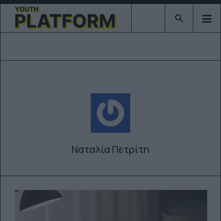
Type 2 or mor
Ναταλία Πετρίτη