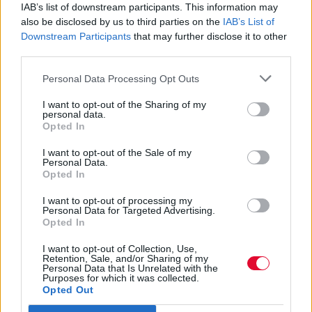
Κολλέγιο Ελλάδος
IAB’s list of downstream participants. This information may
also be disclosed by us to third parties on the
IAB’s List of
Downstream Participants
that may further disclose it to other
Όλα αυτά που καθιστούν το Deree στην
third parties.
κορυφαία επιλογή για τις σπουδές και για
Personal Data Processing Opt Outs
το επαγγελματικό σου μ...
I want to opt-out of the Sharing of my
personal data.
Ναταλία Πετρίτη
Opted In
08.07.2022
I want to opt-out of the Sale of my
Personal Data.
Opted In
I want to opt-out of processing my
Personal Data for Targeted Advertising.
Opted In
I want to opt-out of Collection, Use,
Retention, Sale, and/or Sharing of my
Personal Data that Is Unrelated with the
Purposes for which it was collected.
Opted Out