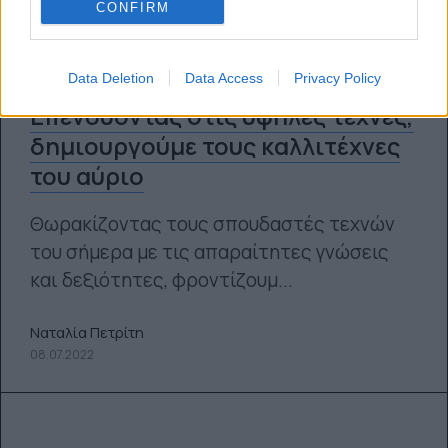
CONFIRM
Data Deletion
Data Access
Privacy Policy
Επενδύοντας στις υψηλές τέχνες,
δημιουργούμε τους καλλιτέχνες
του αύριο
Θωρακίζοντας τους σπουδαστές τεχνών
του σήμερα με τις απαραίτητες γνώσεις
και δεξιότητες, φροντίζουμ...
Ναταλία Πετρίτη
08.07.2022