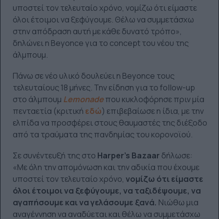
υποστεί τον τελευταίο χρόνο, νομίζω ότι είμαστε
όλοι έτοιμοι να ξεφύγουμε. Θέλω να συμμετάσχω
στην απόδραση αυτή με κάθε δυνατό τρόπο»,
δηλώνει η Beyonce για το concept του νέου της
άλμπουμ.
Πάνω σε νέο υλικό δουλεύει η Beyonce τους
τελευταίους 18 μήνες. Την είδηση για το follow-up
στο άλμπουμ
Lemonade
που κυκλοφόρησε πριν μία
πενταετία (κριτική
εδώ
) επιβεβαίωσε η ίδια, με την
ελπίδα να προσφέρει στους θαυμαστές της διέξοδο
από τα τραύματα της πανδημίας του κορονοϊού.
Σε συνέντευξή της στο
Harper’s Bazaar
δήλωσε:
«Με όλη την απομόνωση και την αδικία που έχουμε
υποστεί τον τελευταίο χρόνο,
νομίζω ότι είμαστε
όλοι έτοιμοι να ξεφύγουμε, να ταξιδέψουμε, να
αγαπήσουμε και να γελάσουμε ξανά.
Νιώθω μια
αναγέννηση να αναδύεται και θέλω να συμμετάσχω