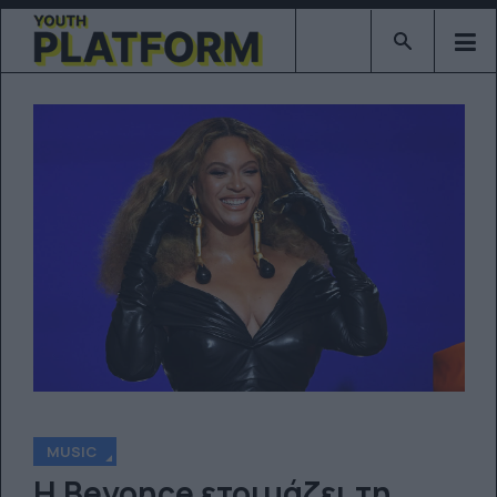
Type 2 or mor
MUSIC
Η Beyonce ετοιμάζει τη