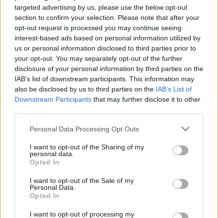
targeted advertising by us, please use the below opt-out
section to confirm your selection. Please note that after your
ΠΡΟΗΓΟΎΜΕΝΟ ΆΡΘΡΟ: ΘΗΣΑΥΡΟΦΥΛΆΚΙΟ ΜΕ ΤΗ
ΕΠΌΜΕΝΟ ΆΡΘΡΟ:
ΠΡΟΗΓ
ΕΠΌΜΕΝΟ
opt-out request is processed you may continue seeing
interest-based ads based on personal information utilized by
us or personal information disclosed to third parties prior to
0 SHARE
your opt-out. You may separately opt-out of the further
facebook
messenger
twitter
disclosure of your personal information by third parties on the
IAB’s list of downstream participants. This information may
whatsapp
email
also be disclosed by us to third parties on the
IAB’s List of
Downstream Participants
that may further disclose it to other
Ακολούθησε το platform.gr στο Google News και μάθε
third parties.
πρώτος όλα τα τελευταία trends
Personal Data Processing Opt Outs
I want to opt-out of the Sharing of my
personal data.
Opted In
BEST OF NETWORK
I want to opt-out of the Sale of my
Personal Data.
Opted In
I want to opt-out of processing my