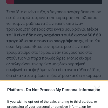
Στην ίδια συνέντευξη, η Beyonce αναφέρθηκε και σε
αυτά τα πρώτα χρόνια της καριέρας της. «Άρχισα
να παίρνω μαθήματα φωνητικής από έναν
τραγουδιστή όπερας στα εννέα μου χρόνια.
Μέχρι
τα 10 είχα ήδη ηχογραφήσει τουλάχιστον 50 ή 60
τραγούδια σε στούντιο ηχογράφησης
», είπε. Και
συμπλήρωσε: «Είχα τον πρώτο μου φωνητικό
τραυματισμό στα 13 μου, όταν τραγούδησα στο
στούντιο για πάρα πολλές ώρες. Μόλις είχαμε
ολοκληρώσει την πρώτη μας δισκογραφική
συμφωνία και φοβόμουν ότι είχα αναπτύξει οζίδια,
ότι είχα καταστρέψει τη φωνή μου και ότι η καριέρα
μου θα μπορούσε να είχε τελειώσει. Οι γιατροί
επέβαλλαν φωνητική ξεκούραση για όλο το
Platform -
Do Not Process My Personal Information
καλοκαίρι».
If you wish to opt-out of the sale, sharing to third parties, or
Πηγή
processing of your personal or sensitive information for