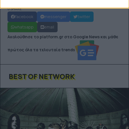
0 SHARE
facebook
messenger
twitter
whatsapp
email
Ακολούθησε το platform.gr στο Google News και μάθε
πρώτος όλα τα τελευταία trends
BEST OF NETWORK