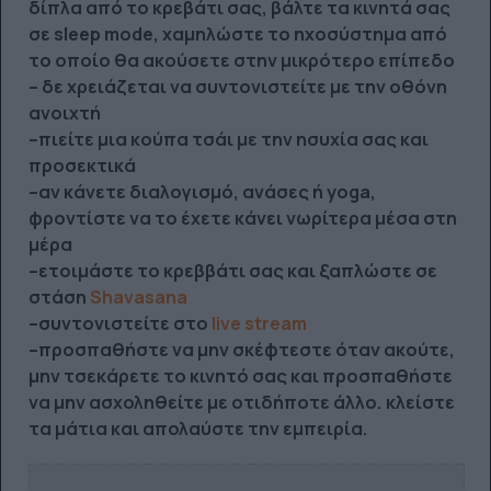
δίπλα από το κρεβάτι σας, βάλτε τα κινητά σας
σε sleep mode, χαμηλώστε το ηχοσύστημα από
το οποίο θα ακούσετε στην μικρότερο επίπεδο
– δε χρειάζεται να συντονιστείτε με την οθόνη
ανοιχτή
–πιείτε μια κούπα τσάι με την ησυχία σας και
προσεκτικά
–αν κάνετε διαλογισμό, ανάσες ή yoga,
φροντίστε να το έχετε κάνει νωρίτερα μέσα στη
μέρα
–ετοιμάστε το κρεββάτι σας και ξαπλώστε σε
στάση
Shavasana
–συντονιστείτε στο
live stream
–προσπαθήστε να μην σκέφτεστε όταν ακούτε,
μην τσεκάρετε το κινητό σας και προσπαθήστε
να μην ασχοληθείτε με οτιδήποτε άλλο. κλείστε
τα μάτια και απολαύστε την εμπειρία.