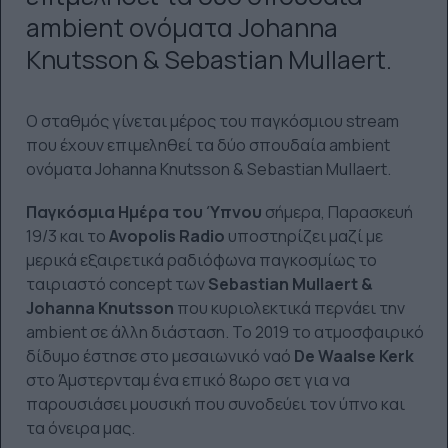
ambient ονόματα Johanna
Knutsson & Sebastian Mullaert.
Ο σταθμός γίνεται μέρος του παγκόσμιου stream
που έχουν επιμεληθεί τα δύο σπουδαία ambient
ονόματα Johanna Knutsson & Sebastian Mullaert.
Παγκόσμια Ημέρα του Ύπνου
σήμερα, Παρασκευή
19/3 και το
Avopolis Radio
υποστηρίζει μαζί με
μερικά εξαιρετικά ραδιόφωνα παγκοσμίως το
ταιριαστό concept των
Sebastian Mullaert &
Johanna Knutsson
που κυριολεκτικά περνάει την
ambient σε άλλη διάσταση. Το 2019 το ατμοσφαιρικό
δίδυμο έστησε στο μεσαιωνικό ναό
De Waalse Kerk
στο Άμστερνταμ ένα επικό 8ωρο σετ για να
παρουσιάσει μουσική που συνοδεύει τον ύπνο και
τα όνειρα μας.