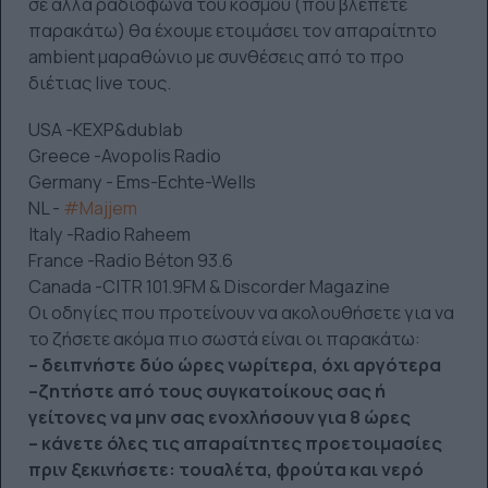
σε άλλα ραδιόφωνα του κόσμου (που βλέπετε
παρακάτω) θα έχουμε ετοιμάσει τον απαραίτητο
ambient μαραθώνιo με συνθέσεις από το προ
διέτιας live τους.
USA -KEXP&dublab
Greece -Avopolis Radio
Germany - Ems-Echte-Wells
NL -
#Majjem
Italy -Radio Raheem
France -Radio Béton 93.6
Canada -CITR 101.9FM & Discorder Magazine
Οι οδηγίες που προτείνουν να ακολουθήσετε για να
το ζήσετε ακόμα πιο σωστά είναι οι παρακάτω:
– δειπνήστε δύο ώρες νωρίτερα, όχι αργότερα
–ζητήστε από τους συγκατοίκους σας ή
γείτονες να μην σας ενοχλήσουν για 8 ώρες
– κάνετε όλες τις απαραίτητες προετοιμασίες
πριν ξεκινήσετε: τουαλέτα, φρούτα και νερό