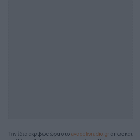
Την ίδια ακριβώς ώρα στο
avopolisradio.gr
όπως και