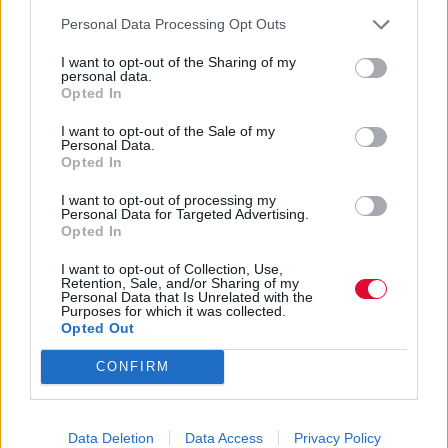
Personal Data Processing Opt Outs
I want to opt-out of the Sharing of my
personal data.
Opted In
I want to opt-out of the Sale of my
Personal Data.
Opted In
Πηγή:
Avopolis Radio
I want to opt-out of processing my
Personal Data for Targeted Advertising.
24 ώρες την ημέρα, η καλύτερη μουσική από το
Opted In
ραδιόφωνο του Avopolis
. Plus: podcasts,
I want to opt-out of Collection, Use,
αποκλειστικά mixtapes από κορυφαίους djs και
Retention, Sale, and/or Sharing of my
Personal Data that Is Unrelated with the
ανθρώπους της μουσικής, νέα και reviews.
Purposes for which it was collected.
Opted Out
Πηγή
CONFIRM
ΠΡΟΗΓΟΎΜΕΝΟ ΆΡΘΡΟ: BACKSTAGE FESTIVAL 2.0:
ΕΠΌΜΕΝΟ ΆΡΘΡΟ:
ΠΡΟΗΓ
ΕΠΌΜΕΝΟ
Data Deletion
Data Access
Privacy Policy