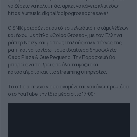
να ξέρεις να κολυμπάς, αρκεί να κάνεις κλικ εδώ:
https://umusic.digital/colpogrossopresave/
Ο SNIK μοιράζεται αυτό το μελωδικό ποτάμι λέξεων
και ήχου, με τίτλο «Colpo Grosso», με τον Έλληνα
ράπερ Noizy και με τους Ιταλούς καλλιτέχνες της
ραπ-και να τονίσω, τους ιδιαίτερα δημοφιλείς-
Capo Plaza & Gue Pequeno. Την Παρασκευή θα
μπορείς να το βρεις σε όλα τα ψηφιακά
καταστήματα και τις streaming υπηρεσίες.
Το official music video αναμένεται να κάνει πρεμιέρα
στο YouTube την ίδια μέρα στις 17:00: