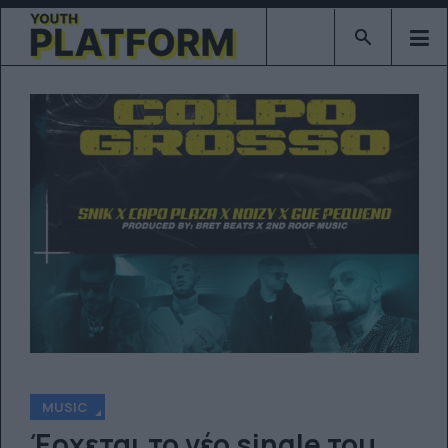
Type 2 or mor
MUSIC
Έρχεται το νέο single του