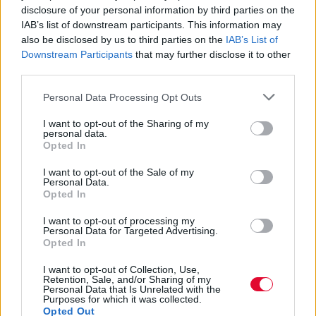
disclosure of your personal information by third parties on the
ΔΙΕΘΝΗ ΝΕΑ
IAB’s list of downstream participants. This information may
Έφυγε από τη ζωή ο William Orbit
also be disclosed by us to third parties on the
IAB’s List of
Downstream Participants
that may further disclose it to other
Μουσικά νέα από την Ελλάδα και τη διεθνή μουσική
third parties.
σκηνή
Personal Data Processing Opt Outs
I want to opt-out of the Sharing of my
personal data.
Opted In
I want to opt-out of the Sale of my
Personal Data.
Opted In
I want to opt-out of processing my
Personal Data for Targeted Advertising.
Opted In
I want to opt-out of Collection, Use,
Retention, Sale, and/or Sharing of my
Personal Data that Is Unrelated with the
Purposes for which it was collected.
Opted Out