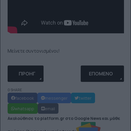
Μείνετε συντονισμένοι!
ΠΡΟΗΓΟΎΜΕΝΟ ΆΡΘΡΟ: H KATY PERRY ΣΕ ΧΑΒΑΝ
ΕΠΌΜΕΝΟ ΆΡΘΡΟ: 
ΠΡΟΗΓ
ΕΠΌΜΕΝΟ
0 SHARE
facebook
messenger
twitter
whatsapp
email
Ακολούθησε το platform.gr στο Google News και μάθε