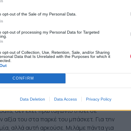
In
o opt-out of the Sale of my Personal Data.
In
to opt-out of processing my Personal Data for Targeted
ing.
In
o opt-out of Collection, Use, Retention, Sale, and/or Sharing
ersonal Data that Is Unrelated with the Purposes for which it
lected.
Out
CONFIRM
Data Deletion
Data Access
Privacy Policy
Bulls, δεν έχει πρωταγωνιστήσει σε
ν αξία του στα παρκέ του μπάσκετ. Για την
μία, αλλά αυτή αρκούσε. Μιλάμε πάντα για