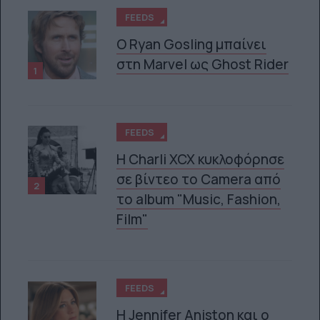
FEEDS
Ο Ryan Gosling μπαίνει
στη Marvel ως Ghost Rider
1
FEEDS
H Charli XCX κυκλοφόρησε
σε βίντεο το Camera από
2
το album "Music, Fashion,
Film"
FEEDS
Η Jennifer Aniston και ο