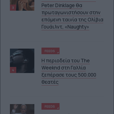
Peter Dinklage θα
3
πρωταγωνιστήσουν στην
επόμενη ταινία της Ολίβια
Γουάιλντ, «Naughty»
FEEDS
Η περιοδεία του The
Weeknd στη Γαλλία
4
ξεπέρασε τους 500.000
θεατές
FEEDS