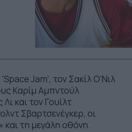
‘Space Jam’, τον Σακίλ Ο’Νιλ
ους Καρίμ Αμπντούλ
Λι και τον Γουίλτ
ολντ Σβαρτσενέγκερ, οι
 και τη μεγάλη οθόνη.