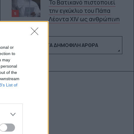
Το Βατικανό πιστοποιεί
την εγκύκλιο του Πάπα
5
Λέοντα XIV ως ανθρώπινη
ΔΕΣ ΤΑ ΔΗΜΟΦΙΛΉ ΆΡΘΡΑ
sonal or
ection to
ou may
 personal
out of the
 downstream
B’s List of