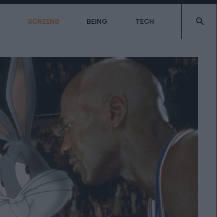
Type 2 o
SCREENS
BEING
TECH