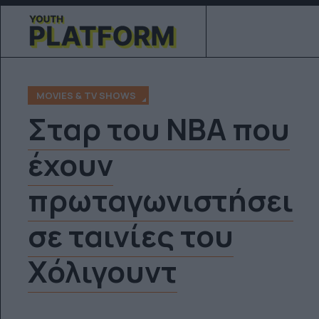
MOVIES & TV SHOWS
Σταρ του NBA που
έχουν
πρωταγωνιστήσει
σε ταινίες του
Χόλιγουντ