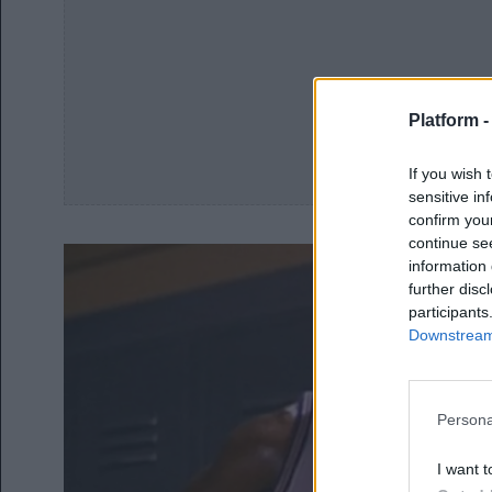
Platform 
If you wish 
sensitive in
confirm you
continue se
information 
further disc
participants
Downstream 
Persona
I want t