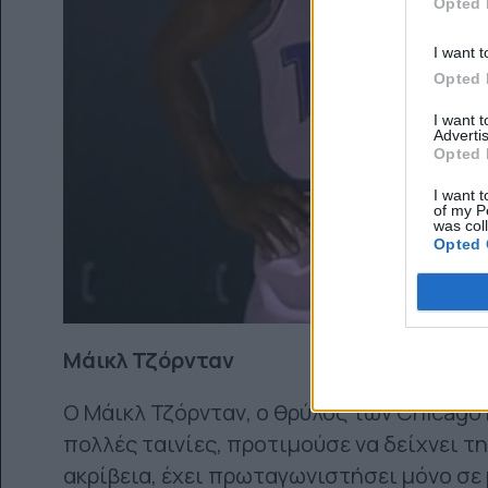
Opted 
I want t
Opted 
I want 
Advertis
Opted 
I want t
of my P
was col
Opted 
Μάικλ Τζόρνταν
Ο Μάικλ Τζόρνταν, ο θρύλος των Chicago 
πολλές ταινίες, προτιμούσε να δείχνει τη
ακρίβεια, έχει πρωταγωνιστήσει μόνο σε 