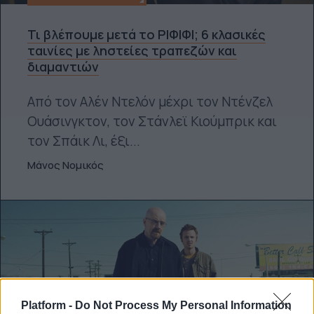
Τι βλέπουμε μετά το ΡΙΦΙΦΙ; 6 κλασικές
ταινίες με ληστείες τραπεζών και
διαμαντιών
Από τον Αλέν Ντελόν μέχρι τον Ντένζελ
Ουάσινγκτον, τον Στάνλεϊ Κιούμπρικ και
τον Σπάικ Λι, έξι...
Μάνος Νομικός
Platform -
Do Not Process My Personal Information