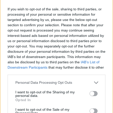
If you wish to opt-out of the sale, sharing to third parties, or
processing of your personal or sensitive information for
targeted advertising by us, please use the below opt-out
section to confirm your selection. Please note that after your
opt-out request is processed you may continue seeing
MOVIES & TV SHOWS
interest-based ads based on personal information utilized by
us or personal information disclosed to third parties prior to
Πώς άνθισαν οι τοπικές οικονομίες μετά
your opt-out. You may separately opt-out of the further
από το ‘Breaking Bad’ και τον ‘Άρχοντα
disclosure of your personal information by third parties on the
των Δαχτυλιδιών’
IAB’s list of downstream participants. This information may
also be disclosed by us to third parties on the
IAB’s List of
Downstream Participants
that may further disclose it to other
Η Αλμπουκέρκη στο Νέο Μεξικό μπήκε
third parties.
στον παγκόσμιο χάρτη, με χιλιάδες
τουρίστες να επισκέπτονται...
Personal Data Processing Opt Outs
Μάνος Νομικός
I want to opt-out of the Sharing of my
personal data.
Opted In
I want to opt-out of the Sale of my
MOVIES & TV SHOWS
Personal Data.