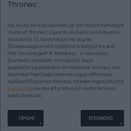
Thrones';
Και ποιος δεν έχει κολλήσει με την τηλεοπτική σειρά
'Game of Thrones'; Είμαστε σίγουροι ότι ελάχιστοι
είναι αυτοί. Οι οικογένειες της σειράς
(διασκευασμένη απο τα βιβλία 'A Song of Ice and
Fire' του George R. R. Martin και ΄ο τελευταίος
ζωντανός να κλείσει την πόρτα') τώρα
εμφανίζονται μέσα απο την πένα (και ποντίκι) του
illustrator Yvan Degtyariov σαν logos αθλητικών
ομάδων! Εξαιρετική δουλειά, τα team logos μάλιστα
πωλούνται
και σαν art prints και t-shirts! Άντε και
καλές δουλειές.
ΠΡΟΗΓΟΎΜΕΝΟ ΆΡΘΡΟ: 'THE WALKING DEAD' VIDE
ΕΠΌΜΕΝΟ ΆΡΘΡΟ:
ΠΡΟΗΓ
ΕΠΌΜΕΝΟ