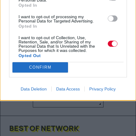
Opted In
6 καθηλωτικά ισπανικά θρίλερ και
I want to opt-out of processing my
αστυνομικά δράματα για το
Personal Data for Targeted Advertising.
σαββατοκύριακο
Opted In
Οι καλύτερες επιλογές από την Ισπανία για
I want to opt-out of Collection, Use,
Retention, Sale, and/or Sharing of my
τον παγωμένο Ιανουάριο. Μυστηριώδεις
Personal Data that Is Unrelated with the
Purposes for which it was collected.
εξαφανίσεις και...
Opted Out
Μάνος Νομικός
CONFIRM
Data Deletion
Data Access
Privacy Policy
ΔΕΊΤΕ ΌΛΑ ΤΑ ΆΡΘΡΑ
BEST OF NETWORK