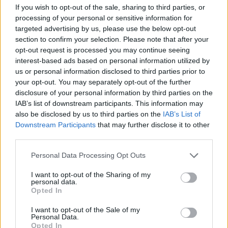
If you wish to opt-out of the sale, sharing to third parties, or
processing of your personal or sensitive information for
targeted advertising by us, please use the below opt-out
section to confirm your selection. Please note that after your
opt-out request is processed you may continue seeing
interest-based ads based on personal information utilized by
us or personal information disclosed to third parties prior to
your opt-out. You may separately opt-out of the further
disclosure of your personal information by third parties on the
IAB’s list of downstream participants. This information may
also be disclosed by us to third parties on the
IAB’s List of
Downstream Participants
that may further disclose it to other
Η νέα ταινία της ΑΛΦΑ μας
third parties.
θυμίζει «ποιος μας έμαθε το
Personal Data Processing Opt Outs
καλοκαίρι»!
I want to opt-out of the Sharing of my
personal data.
Tα τελευταία χρόνια, η ΑΛΦΑ μιλάει
Opted In
σταθερά στις καρδιές μας, για όλα αυτά που
I want to opt-out of the Sale of my
Personal Data.
αφορούν τις ουσιαστικέ...
Opted In