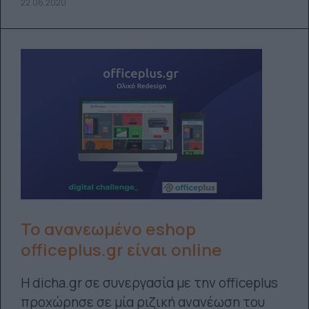
22.06.2020
Το ανανεωμένο eshop
officeplus.gr είναι online
Η dicha.gr σε συνεργασία με την officeplus
προχώρησε σε μία ριζική ανανέωση του