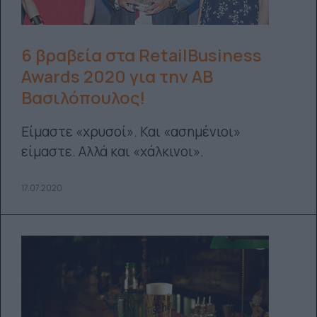
6 βραβεία στα RetailBusiness
Awards 2020 για την ΑΒ
Βασιλόπουλος!
Είμαστε «χρυσοί». Και «ασημένιοι»
είμαστε. Αλλά και «χάλκινοι».
17.07.2020