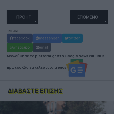
ΠΡΟΗΓΟΎΜΕΝΟ ΆΡΘΡΟ: Ο SNOOP DOGG ΓΊΝΕΤΑΙ…
ΕΠΌΜΕΝΟ ΆΡΘΡΟ: 
ΠΡΟΗΓ
ΕΠΌΜΕΝΟ
0 SHARE
facebook
messenger
twitter
whatsapp
email
Ακολούθησε το platform.gr στο Google News και μάθε
πρώτος όλα τα τελευταία trends
ΔΙΑΒΆΣΤΕ ΕΠΊΣΗΣ