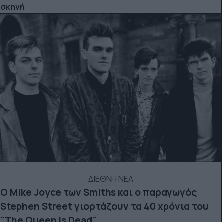
σκηνή
ΔΙΕΘΝΗ ΝΕΑ
Ο Mike Joyce των Smiths και o παραγωγός
Stephen Street γιορτάζουν τα 40 χρόνια του
"The Queen Is Dead"