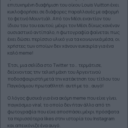
επιτυχημένη διαφήμιση του οίκου Louis Vuitton έχει
κυκλοφορήσει σε διάφορες παραλλαγές με αφορμή
το φετινό Μουντιάλ. Από τον Μέσι εναντίον του
ίδιου του του εαυτού, μέχρι τον Μέσι δίχως κανέναν
ουσιαστικό αντίπαλο, η φωτογραφία φαίνεται πως
έχει δώσει περίσσιο υλικό για τα κοινωνικά μέσα, οι
χρήστες των οποίων δεν χάνουν ευκαιρία για ένα
καλό meme!
Έτσι, μια σελίδα στο Twitter το… τερμάτισε,
δείχνοντας την τελική μάχη του Αργεντινού
ποδοσφαιριστή μετά την κατάκτηση του τίτλου του
Παγκόσμιου πρωταθλητή: αυτή με το.. αυγό!
Ο λόγος φυσικά για ένα ακόμη meme που είχε γίνει
παγκόσμιο viral, το οποίο δεν ήταν άλλο από τη
φωτογραφία που είχε αποσπάσει μέχρι πρόσφατα
τα περισσότερα likes στην ιστορία του Instagram
και απεικόνιζε ένα αυγό.