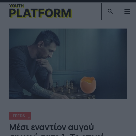
Type 2 or mor
FEEDS
Μέσι εναντίον αυγού