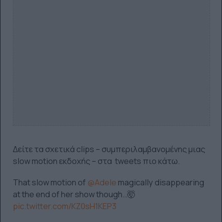
Δείτε τα σχετικά clips – συμπεριλαμβανομένης μιας
slow motion εκδοχής – στα tweets πιο κάτω.
That slow motion of
@Adele
magically disappearing
at the end of her show though…🤯
pic.twitter.com/KZ0sH1KEP3