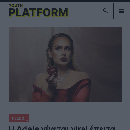
Type 2 or mor
FEEDS
Η Adele γίνεται viral έπειτα