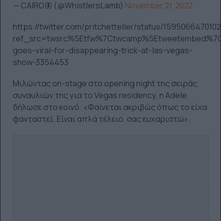
— CAIRO🦋 (@WhistlersLamb)
November 21, 2022
https://twitter.com/pritchetteller/status/15950664701
ref_src=twsrc%5Etfw%7Ctwcamp%5Etweetembed%7C
goes-viral-for-disappearing-trick-at-las-vegas-
show-3354453
Μιλώντας on-stage στο opening night της σειράς
συναυλιών της για το Vegas residency, η Adele
δήλωσε στο κοινό: «Φαίνεται ακριβώς όπως το είχα
φανταστεί. Είναι απλά τέλειο, σας ευχαριστώ».