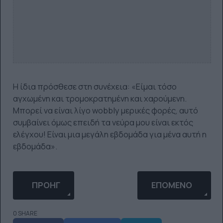
Η ίδια πρόσθεσε στη συνέχεια: «Είμαι τόσο
αγχωμένη και τρομοκρατημένη και χαρούμενη.
Μπορεί να είναι λίγο wobbly μερικές φορές, αυτό
συμβαίνει όμως επειδή τα νεύρα μου είναι εκτός
ελέγχου! Είναι μια μεγάλη εβδομάδα για μένα αυτή η
εβδομάδα».
ΠΡΟΗΓΟΎΜΕΝΟ ΆΡΘΡΟ: ΟΙ ΟΠΑΔΟΊ ΤΗΣ ΝΆΠΟΛΙ Τ
ΕΠΌΜΕΝΟ ΆΡΘΡΟ: 
ΠΡΟΗΓ
ΕΠΌΜΕΝΟ
0 SHARE