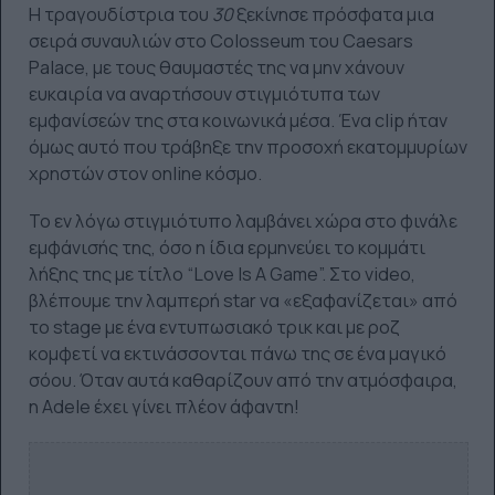
Η τραγουδίστρια του
30
ξεκίνησε πρόσφατα μια
σειρά συναυλιών στο Colosseum του Caesars
Palace, με τους θαυμαστές της να μην χάνουν
ευκαιρία να αναρτήσουν στιγμιότυπα των
εμφανίσεών της στα κοινωνικά μέσα. Ένα clip ήταν
όμως αυτό που τράβηξε την προσοχή εκατομμυρίων
χρηστών στον online κόσμο.
Το εν λόγω στιγμιότυπο λαμβάνει χώρα στο φινάλε
εμφάνισής της, όσο η ίδια ερμηνεύει το κομμάτι
λήξης της με τίτλο “Love Is A Game”. Στο video,
βλέπουμε την λαμπερή star να «εξαφανίζεται» από
το stage με ένα εντυπωσιακό τρικ και με ροζ
κομφετί να εκτινάσσονται πάνω της σε ένα μαγικό
σόου. Όταν αυτά καθαρίζουν από την ατμόσφαιρα,
η Adele έχει γίνει πλέον άφαντη!