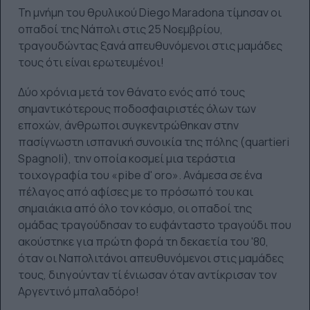
Τη μνήμη του θρυλικού Diego Maradona τίμησαν οι
οπαδοί της Νάπολι στις 25 Νοεμβρίου,
τραγουδώντας ξανά απευθυνόμενοι στις μαμάδες
τους ότι είναι ερωτευμένοι!
Δύο χρόνια μετά τον θάνατο ενός από τους
σημαντικότερους ποδοσφαιριστές όλων των
εποχών, άνθρωποι συγκεντρώθηκαν στην
πασίγνωστη ισπανική συνοικία της πόλης (quartieri
Spagnoli), την οποία κοσμεί μια τεράστια
τοιχογραφία του «pibe d' oro». Ανάμεσα σε ένα
πέλαγος από αφίσες με το πρόσωπό του και
σημαιάκια από όλο τον κόσμο, οι οπαδοί της
ομάδας τραγούδησαν το ευφάνταστο τραγούδι που
ακούστηκε για πρώτη φορά τη δεκαετία του '80,
όταν οι Ναπολιτάνοι απευθυνόμενοι στις μαμάδες
τους, διηγούνταν τί ένιωσαν όταν αντίκρισαν τον
Αργεντινό μπαλαδόρο!