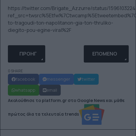
https://twitter.com/Brigate_Azzurre/status/159610322
ref_src=twsrc%5Etfw%7Ctwcamp%5Etweetembed%7Ct
to-tragoudi-ton-napolitanon-gia-ton-thruliko-
diegito-pou-egine-viral%2F
ΠΡΟΗΓΟΎΜΕΝΟ ΆΡΘΡΟ: ΝΑ ΠΏΣ ΘΑ ΜΕΤΑΤΡΈΨΕΤΕ Τ
ΕΠΌΜΕΝΟ ΆΡΘΡΟ: Η
ΠΡΟΗΓ
ΕΠΌΜΕΝΟ
0 SHARE
facebook
messenger
twitter
whatsapp
email
Ακολούθησε το platform.gr στο Google News και μάθε
πρώτος όλα τα τελευταία trends