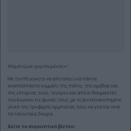
Μαμά είμαι ερωτευμένος»!
Με τον Ντιεγκίτο να αποτελεί για πάντα
αναπόσπαστο κομμάτι της πόλης, της ομάδας και
της ιστορίας τους, τενόροι και απλοί θαυμαστές
του ένωσαν τις φωνές τους, με το βιντεοσκοπημένο
υλικό της τρυφερής ερμηνείας τους να γίνεται viral
τα τελευταία 24ωρα.
Δείτε το συγκινητικό βίντεο: