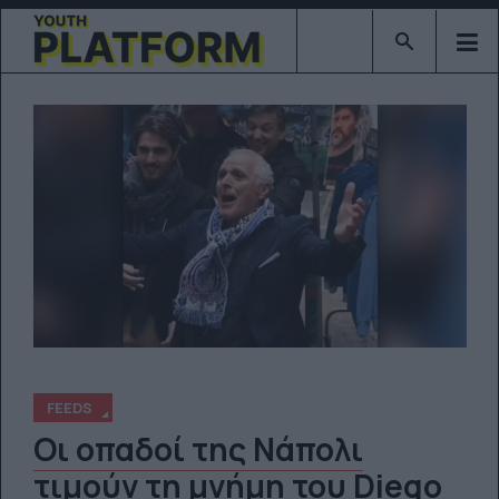
Type 2 or mor
FEEDS
Οι οπαδοί της Νάπολι
τιμούν τη μνήμη του Diego