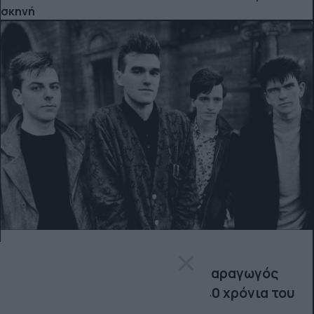
σκηνή
×
ΔΙΕΘΝΗ ΝΕΑ
Ο Mike Joyce των Smiths και o παραγωγός
Stephen Street γιορτάζουν τα 40 χρόνια του
"The Queen Is Dead"