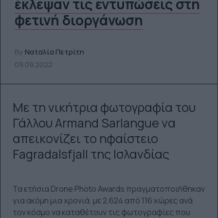
έκλεψαν τις εντυπώσεις στη
φετινή διοργάνωση
By
Ναταλία Πετρίτη
09.09.2022
Με τη νικήτρια φωτογραφία του
Γάλλου Armand Sarlangue να
απεικονίζει το ηφαίστειο
Fagradalsfjall της Ισλανδίας
Τα ετήσια Drone Photo Awards πραγματοποιήθηκαν
για ακόμη μια χρονιά, με 2,624 από 116 χώρες ανά
τον κόσμο να καταθέτουν τις φωτογραφίες που