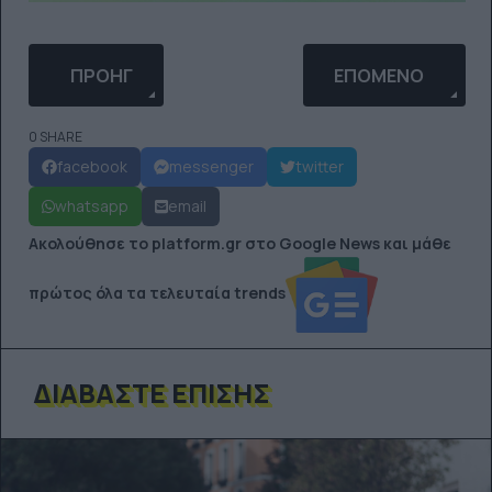
ΠΡΟΗΓΟΎΜΕΝΟ ΆΡΘΡΟ: ΤΟ ΑΠΌΛΥΤΟ ΜΠΑΣΚΕΤΙΚΌ
ΕΠΌΜΕΝΟ ΆΡΘΡΟ:
ΠΡΟΗΓ
ΕΠΌΜΕΝΟ
0 SHARE
facebook
messenger
twitter
whatsapp
email
Ακολούθησε το platform.gr στο Google News και μάθε
πρώτος όλα τα τελευταία trends
ΔΙΑΒΆΣΤΕ ΕΠΊΣΗΣ