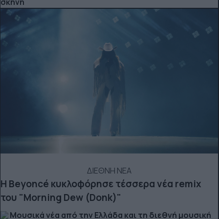
σκηνή
ΔΙΕΘΝΗ ΝΕΑ
Η Beyoncé κυκλοφόρησε τέσσερα νέα remix
του "Morning Dew (Donk)"
Μουσικά νέα από την Ελλάδα και τη διεθνή μουσική