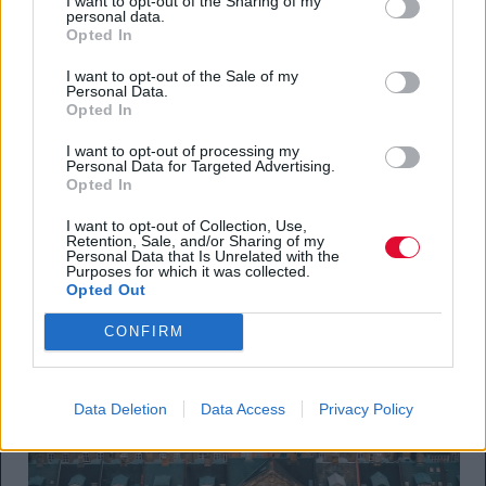
I want to opt-out of the Sharing of my
personal data.
Opted In
I want to opt-out of the Sale of my
Personal Data.
Κατηγορία: Urban, 1st Classified,
Opted In
Rooftops Of Kartoffelraekkerne
I want to opt-out of processing my
Personal Data for Targeted Advertising.
Neighborhood της Serhiy Vovk
Opted In
I want to opt-out of Collection, Use,
Retention, Sale, and/or Sharing of my
Personal Data that Is Unrelated with the
Purposes for which it was collected.
Opted Out
CONFIRM
Data Deletion
Data Access
Privacy Policy