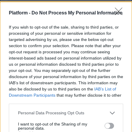
Platform -
Do Not Process My Personal Information
Γίνε εσύ ο planner της καθημερινής σου διατροφής
με τον απόλυτο μετρητή θερμίδων και πέτυχε τον
If you wish to opt-out of the sale, sharing to third parties, or
processing of your personal or sensitive information for
στόχο σου!
targeted advertising by us, please use the below opt-out
section to confirm your selection. Please note that after your
opt-out request is processed you may continue seeing
ΠΡΟΗΓΟΎΜΕΝΟ ΆΡΘΡΟ: Ο ΓΎΡΟΣ ΤΟΥ ΚΌΣΜΟΥ ΜΈ
ΕΠΌΜΕΝΟ ΆΡΘΡΟ: 
ΠΡΟΗΓ
ΕΠΌΜΕΝΟ
interest-based ads based on personal information utilized by
us or personal information disclosed to third parties prior to
your opt-out. You may separately opt-out of the further
0 SHARE
disclosure of your personal information by third parties on the
facebook
messenger
twitter
IAB’s list of downstream participants. This information may
also be disclosed by us to third parties on the
IAB’s List of
whatsapp
email
Downstream Participants
that may further disclose it to other
third parties.
Ακολούθησε το platform.gr στο Google News και μάθε
Personal Data Processing Opt Outs
πρώτος όλα τα τελευταία trends
I want to opt-out of the Sharing of my
personal data.