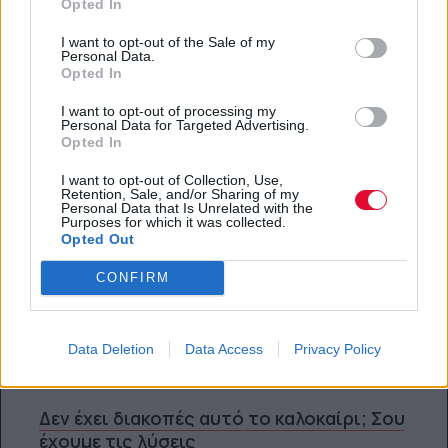
Opted In
ΔΙΑΒΆΣΤΕ ΕΠΊΣΗΣ
I want to opt-out of the Sale of my
Personal Data.
Opted In
I want to opt-out of processing my
Personal Data for Targeted Advertising.
Opted In
I want to opt-out of Collection, Use,
Retention, Sale, and/or Sharing of my
Personal Data that Is Unrelated with the
Purposes for which it was collected.
Opted Out
CONFIRM
Data Deletion
Data Access
Privacy Policy
FEEDS
Δεν έχει διακοπές αυτό το καλοκαίρι; Σου
έχουμε τις λύσεις