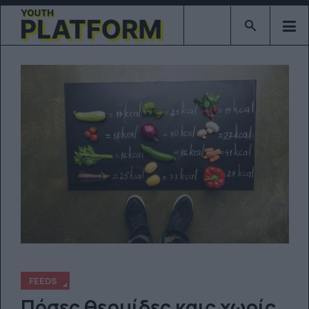
Type 2 or mor
FEEDS
Πόσες θερμίδες καις χωρίς